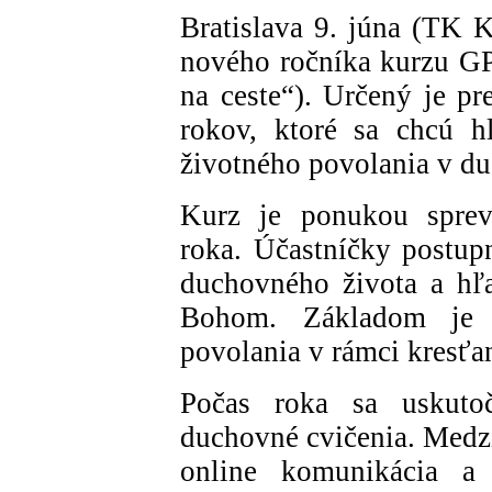
Bratislava 9. júna (TK 
nového ročníka kurzu GP
na ceste“). Určený je p
rokov, ktoré sa chcú h
životného povolania v d
Kurz je ponukou sprev
roka. Účastníčky postup
duchovného života a hľa
Bohom. Základom je s
povolania v rámci kresťan
Počas roka sa uskutoč
duchovné cvičenia. Medzi
online komunikácia a 