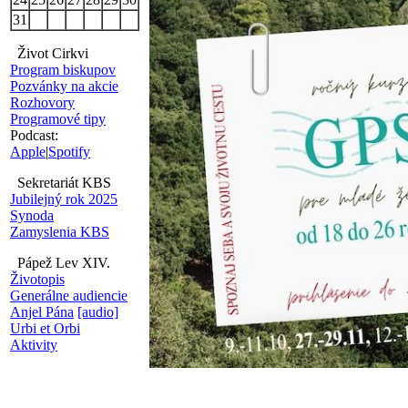
31
Život Cirkvi
Program biskupov
Pozvánky na akcie
Rozhovory
Programové tipy
Podcast:
Apple
|
Spotify
Sekretariát KBS
Jubilejný rok 2025
Synoda
Zamyslenia KBS
Pápež Lev XIV.
Životopis
Generálne audiencie
Anjel Pána
[audio]
Urbi et Orbi
Aktivity