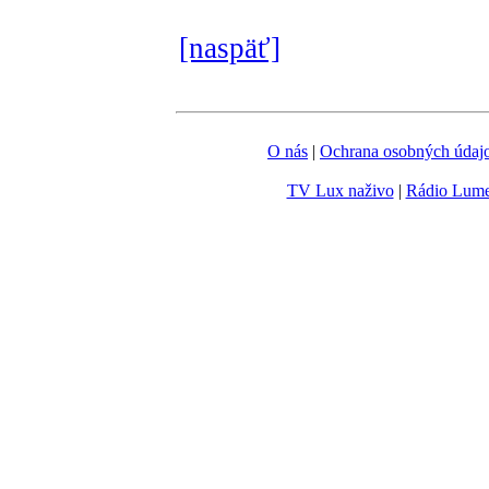
[naspäť]
O nás
|
Ochrana osobných údaj
TV Lux naživo
|
Rádio Lum