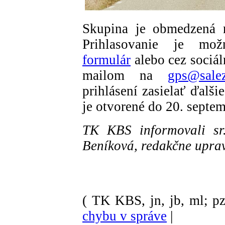
Skupina je obmedzená n
Prihlasovanie je mo
formulár
alebo cez sociál
mailom na
gps@salez
prihlásení zasielať ďalš
je otvorené do 20. septe
TK KBS informovali sr
Beníková, redakčne upra
( TK KBS, jn, jb, ml; pz
chybu v správe
|