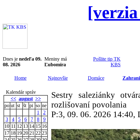
[verzia
Dnes je
nedeľa 09.
Meniny má
Pošlite tip TK
08. 2026
Ľubomíra
KBS
Home
Najnovšie
Domáce
Zahrani
Kalendár správ
Sestry saleziánky otv
<<
august
>>
rozlišovaní povolania
po
ut
st
št
pi
so
ne
1
2
P:3, 09. 06. 2026 14:40
3
4
5
6
7
8
9
10
11
12
13
14
15
16
17
18
19
20
21
22
23
24
25
26
27
28
29
30