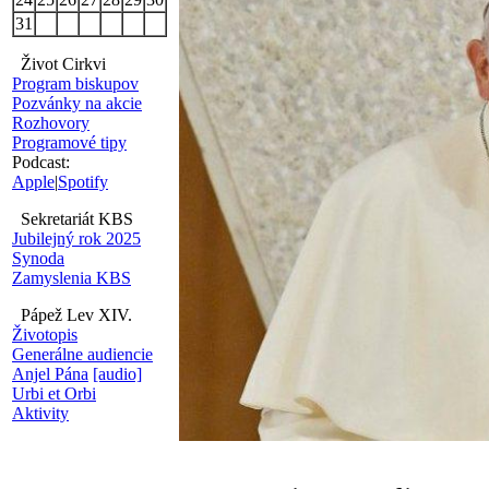
31
Život Cirkvi
Program biskupov
Pozvánky na akcie
Rozhovory
Programové tipy
Podcast:
Apple
|
Spotify
Sekretariát KBS
Jubilejný rok 2025
Synoda
Zamyslenia KBS
Pápež Lev XIV.
Životopis
Generálne audiencie
Anjel Pána
[audio]
Urbi et Orbi
Aktivity