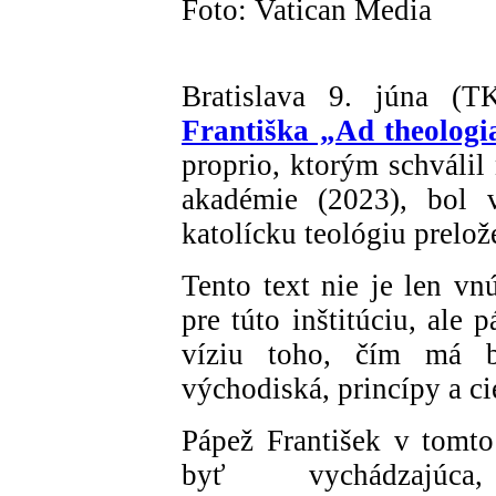
Foto: Vatican Media
Bratislava 9. júna 
Františka „Ad theolo
proprio, ktorým schválil
akadémie (2023), bol v
katolícku teológiu prelo
Tento text nie je len 
pre túto inštitúciu, ale
víziu toho, čím má b
východiská, princípy a ci
Pápež František v tomto 
byť vychádzajúca,