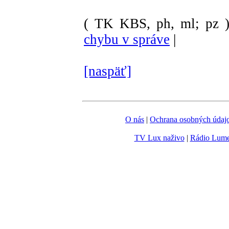
( TK KBS, ph, ml; pz 
chybu v správe
|
[naspäť]
O nás
|
Ochrana osobných údaj
TV Lux naživo
|
Rádio Lum