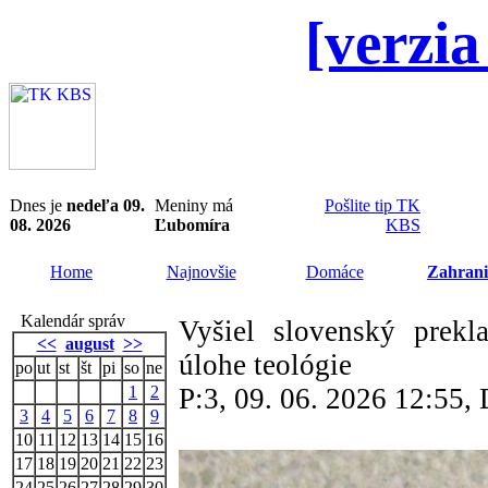
[verzia
Dnes je
nedeľa 09.
Meniny má
Pošlite tip TK
08. 2026
Ľubomíra
KBS
Home
Najnovšie
Domáce
Zahrani
Kalendár správ
Vyšiel slovenský prekl
<<
august
>>
úlohe teológie
po
ut
st
št
pi
so
ne
1
2
P:3, 09. 06. 2026 12:55
3
4
5
6
7
8
9
10
11
12
13
14
15
16
17
18
19
20
21
22
23
24
25
26
27
28
29
30