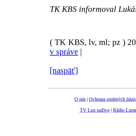
TK KBS informoval Lukáš
( TK KBS, lv, ml; pz )
2
v správe
|
[naspäť]
O nás
|
Ochrana osobných údaj
TV Lux naživo
|
Rádio Lum