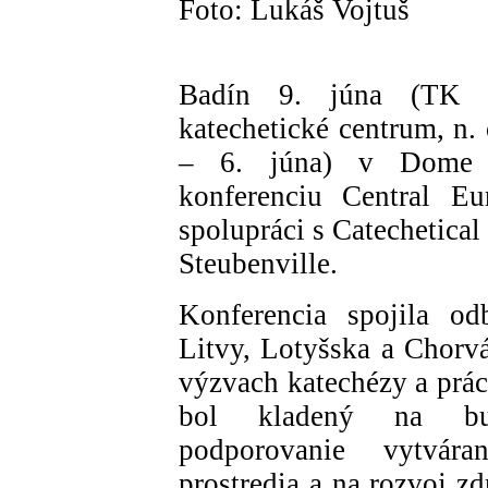
Foto: Lukáš Vojtuš
Badín 9. júna (TK K
katechetické centrum, n.
– 6. júna) v Dome 
konferenciu Central Eu
spolupráci s Catechetical 
Steubenville.
Konferencia spojila od
Litvy, Lotyšska a Chorvá
výzvach katechézy a prá
bol kladený na budo
podporovanie vytvár
prostredia a na rozvoj z