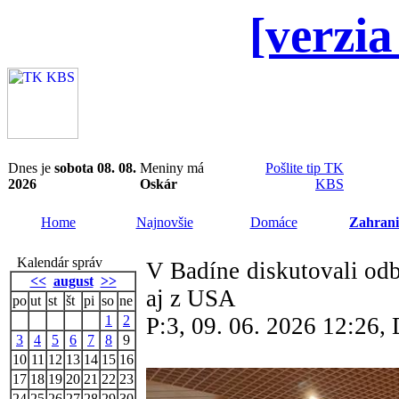
[verzia
Dnes je
sobota 08. 08.
Meniny má
Pošlite tip TK
2026
Oskár
KBS
Home
Najnovšie
Domáce
Zahrani
Kalendár správ
V Badíne diskutovali odb
<<
august
>>
aj z USA
po
ut
st
št
pi
so
ne
1
2
P:3, 09. 06. 2026 12:26
3
4
5
6
7
8
9
10
11
12
13
14
15
16
17
18
19
20
21
22
23
24
25
26
27
28
29
30