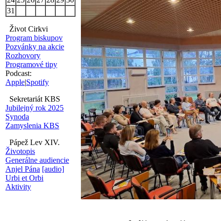
31
Život Cirkvi
Program biskupov
Pozvánky na akcie
Rozhovory
Programové tipy
Podcast:
Apple
|
Spotify
Sekretariát KBS
Jubilejný rok 2025
Synoda
Zamyslenia KBS
Pápež Lev XIV.
Životopis
Generálne audiencie
Anjel Pána
[audio]
Urbi et Orbi
Aktivity