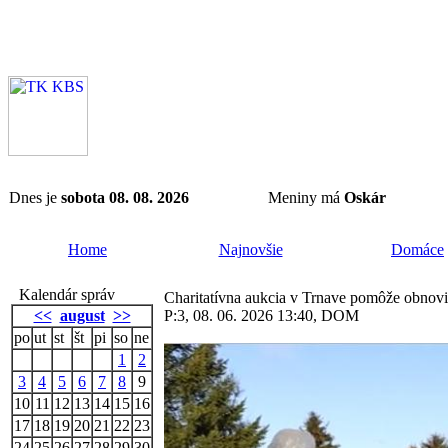
Dnes je
sobota 08. 08. 2026
Meniny má
Oskár
Home
Najnovšie
Domáce
Kalendár správ
Charitatívna aukcia v Trnave pomôže obno
<<
august
>>
P:3, 08. 06. 2026 13:40, DOM
po
ut
st
št
pi
so
ne
1
2
3
4
5
6
7
8
9
10
11
12
13
14
15
16
17
18
19
20
21
22
23
24
25
26
27
28
29
30