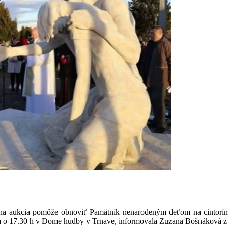
a aukcia pomôže obnoviť Pamätník nenarodeným deťom na cintoríne
júna o 17.30 h v Dome hudby v Trnave, informovala Zuzana Bošnáková 