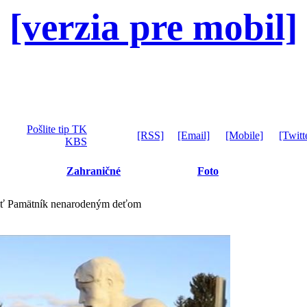
[verzia pre mobil]
Pošlite tip TK
[RSS]
[Email]
[Mobile]
[Twitt
KBS
Zahraničné
Foto
viť Pamätník nenarodeným deťom