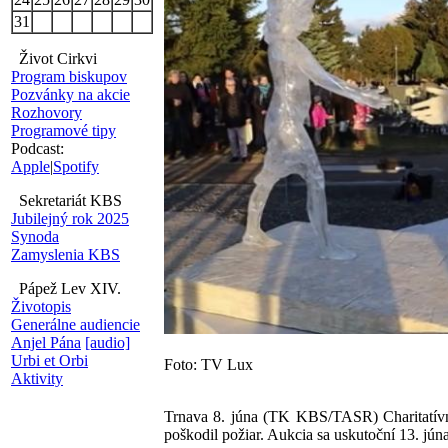
31
Život Cirkvi
Program biskupov
Pozvánky na akcie
Rozhovory
Programové tipy
Podcast:
Apple
|
Spotify
Sekretariát KBS
Jubilejný rok 2025
Synoda
Zamyslenia KBS
Pápež Lev XIV.
Životopis
Generálne audiencie
Anjel Pána
[audio]
Urbi et Orbi
Foto: TV Lux
Aktivity
Trnava 8. júna (TK KBS/TASR) Charitatívn
poškodil požiar. Aukcia sa uskutoční 13. 