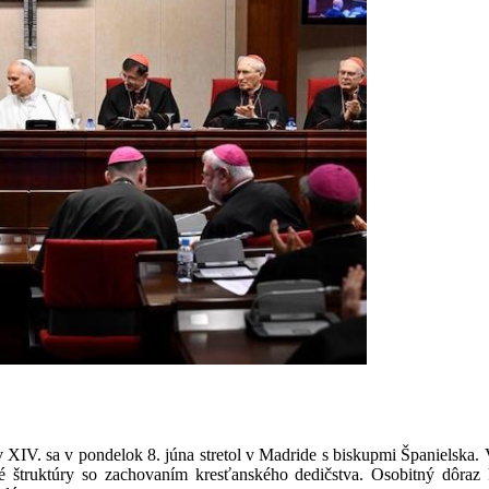
XIV. sa v pondelok 8. júna stretol v Madride s biskupmi Španielska. 
é štruktúry so zachovaním kresťanského dedičstva. Osobitný dôraz k