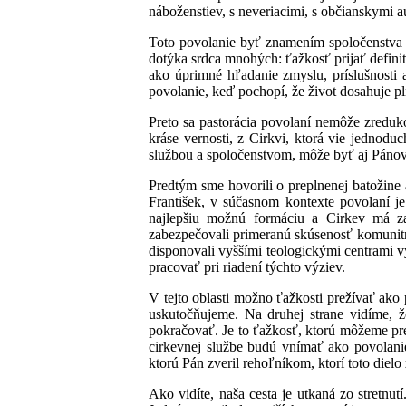
náboženstiev, s neveriacimi, s občianskymi a
Toto povolanie byť znamením spoločenstva v 
dotýka srdca mnohých: ťažkosť prijať defini
ako úprimné hľadanie zmyslu, príslušnosti 
povolanie, keď pochopí, že život dosahuje pl
Preto sa pastorácia povolaní nemôže zreduk
kráse vernosti, z Cirkvi, ktorá vie jednodu
službou a spoločenstvom, môže byť aj Pánov
Predtým sme hovorili o preplnenej batožine 
František, v súčasnom kontexte povolaní j
najlepšiu možnú formáciu a Cirkev má za
zabezpečovali primeranú skúsenosť komunitn
disponovali vyššími teologickými centrami v
pracovať pri riadení týchto výziev.
V tejto oblasti možno ťažkosti prežívať ako p
uskutočňujeme. Na druhej strane vidíme, že
pokračovať. Je to ťažkosť, ktorú môžeme preme
cirkevnej službe budú vnímať ako povolanie
ktorú Pán zveril rehoľníkom, ktorí toto dielo z
Ako vidíte, naša cesta je utkaná zo stretnut