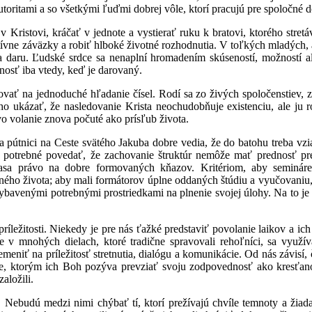
utoritami a so všetkými ľuďmi dobrej vôle, ktorí pracujú pre spoločné 
Kristovi, kráčať v jednote a vystierať ruku k bratovi, ktorého stretá
tívne záväzky a robiť hlboké životné rozhodnutia. V toľkých mladých, 
a daru. Ľudské srdce sa nenaplní hromadením skúseností, možností al
nosť iba vtedy, keď je darovaný.
ovať na jednoduché hľadanie čísel. Rodí sa zo živých spoločenstiev, 
cho ukázať, že nasledovanie Krista neochudobňuje existenciu, ale ju r
o volanie znova počuté ako prísľub života.
a pútnici na Ceste svätého Jakuba dobre vedia, že do batohu treba vzi
e potrebné povedať, že zachovanie štruktúr nemôže mať prednosť pr
sa právo na dobre formovaných kňazov. Kritériom, aby semináre
ého života; aby mali formátorov úplne oddaných štúdiu a vyučovaniu
ybavenými potrebnými prostriedkami na plnenie svojej úlohy. Na to je
ríležitosti. Niekedy je pre nás ťažké predstaviť povolanie laikov a ich
 v mnohých dielach, ktoré tradične spravovali rehoľníci, sa využív
niť na príležitosť stretnutia, dialógu a komunikácie. Od nás závisí, či
, ktorým ich Boh pozýva prevziať svoju zodpovednosť ako kresťanov,
aložili.
í. Nebudú medzi nimi chýbať tí, ktorí prežívajú chvíle temnoty a žiad