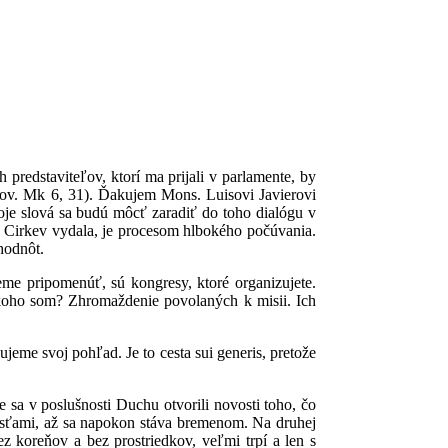
 predstaviteľov, ktorí ma prijali v parlamente, by
orov. Mk 6, 31). Ďakujem Mons. Luisovi Javierovi
oje slová sa budú môcť zaradiť do toho dialógu v
a Cirkev vydala, je procesom hlbokého počúvania.
hodnôt.
me pripomenúť, sú kongresy, ktoré organizujete.
e koho som? Zhromaždenie povolaných k misii. Ich
jeme svoj pohľad. Je to cesta sui generis, pretože
sa v poslušnosti Duchu otvorili novosti toho, čo
sťami, až sa napokon stáva bremenom. Na druhej
z koreňov a bez prostriedkov, veľmi trpí a len s