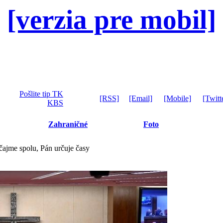
[verzia pre mobil]
Pošlite tip TK
[RSS]
[Email]
[Mobile]
[Twitt
KBS
Zahraničné
Foto
ajme spolu, Pán určuje časy