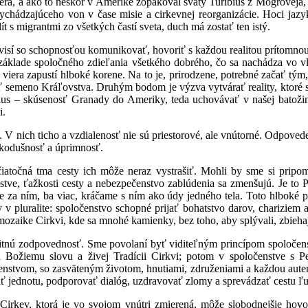
ra, a ako to neskôr v Amerike zopakoval svätý Turíbius z Mogroveja, 
hádzajúceho von v čase misie a cirkevnej reorganizácie. Hoci jazyky 
ít s migrantmi zo všetkých častí sveta, duch má zostať ten istý.
isí so schopnosťou komunikovať, hovoriť s každou realitou prítomnou 
a základe spoločného zdieľania všetkého dobrého, čo sa nachádza vo v
viera zapustí hlboké korene. Na to je, prirodzene, potrebné začať tý
 semeno Kráľovstva. Druhým bodom je výzva vytvárať reality, ktoré 
bius – skúsenosť Granady do Ameriky, teda uchovávať v našej batoži
i.
 V nich ticho a vzdialenosť nie sú priestorové, ale vnútorné. Odpovede
ľkodušnosť a úprimnosť.
očiatočná tma cesty ich môže neraz vystrašiť. Mohli by sme si pri
tve, ťažkosti cesty a nebezpečenstvo zablúdenia sa zmenšujú. Je to P
 za ním, ba viac, kráčame s ním ako údy jedného tela. Toto hlboké pu
y v pluralite: spoločenstvo schopné prijať bohatstvo darov, chariziem
mozaike Cirkvi, kde sa mnohé kamienky, bez toho, aby splývali, zbiehaj
itnú zodpovednosť. Sme povolaní byť viditeľným princípom spoločens
ti Božiemu slovu a živej Tradícii Cirkvi; potom v spoločenstve s 
enstvom, so zasväteným životom, hnutiami, združeniami a každou aute
ť jednotu, podporovať dialóg, uzdravovať zlomy a sprevádzať cestu ľud
. Cirkev, ktorá je vo svojom vnútri zmierená, môže slobodnejšie hov