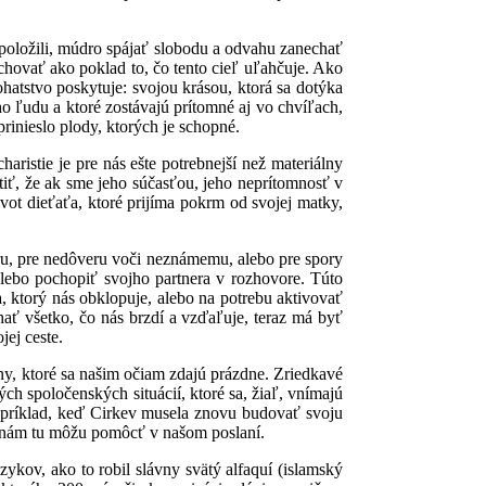
 položili, múdro spájať slobodu a odvahu zanechať
hovať ako poklad to, čo tento cieľ uľahčuje. Ako
atstvo poskytuje: svojou krásou, ktorá sa dotýka
ho ľudu a ktoré zostávajú prítomné aj vo chvíľach,
rinieslo plody, ktorých je schopné.
ristie je pre nás ešte potrebnejší než materiálny
ítiť, že ak sme jeho súčasťou, jeho neprítomnosť v
vot dieťaťa, ktoré prijíma pokrm od svojej matky,
úru, pre nedôveru voči neznámemu, alebo pre spory
lebo pochopiť svojho partnera v rozhovore. Túto
, ktorý nás obklopuje, alebo na potrebu aktivovať
ať všetko, čo nás brzdí a vzďaľuje, teraz má byť
jej ceste.
iny, ktoré sa našim očiam zdajú prázdne. Zriedkavé
h spoločenských situácií, ktoré sa, žiaľ, vnímajú
i napríklad, keď Cirkev musela znovu budovať svoju
é nám tu môžu pomôcť v našom poslaní.
ykov, ako to robil slávny svätý alfaquí (islamský