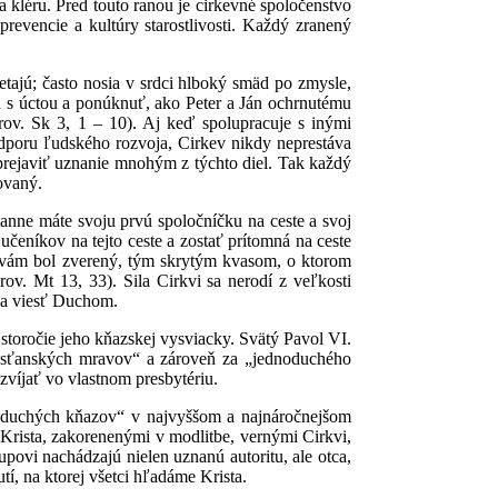
via kléru. Pred touto ranou je cirkevné spoločenstvo
evencie a kultúry starostlivosti. Každý zranený
tajú; často nosia v srdci hlboký smäd po zmysle,
ch s úctou a ponúknuť, ako Peter a Ján ochrnutému
orov. Sk 3, 1 – 10). Aj keď spolupracuje s inými
odporu ľudského rozvoja, Cirkev nikdy neprestáva
a prejaviť uznanie mnohým z týchto diel. Tak každý
lovaný.
Panne máte svoju prvú spoločníčku na ceste a svoj
čeníkov na tejto ceste a zostať prítomná na ceste
ý vám bol zverený, tým skrytým kvasom, o ktorom
ov. Mt 13, 33). Sila Cirkvi sa nerodí z veľkosti
háva viesť Duchom.
e storočie jeho kňazskej vysviacky. Svätý Pavol VI.
resťanských mravov“ a zároveň za „jednoduchého
zvíjať vo vlastnom presbytériu.
dnoduchých kňazov“ v najvyššom a najnáročnejšom
Krista, zakorenenými v modlitbe, vernými Cirkvi,
povi nachádzajú nielen uznanú autoritu, ale otca,
tí, na ktorej všetci hľadáme Krista.