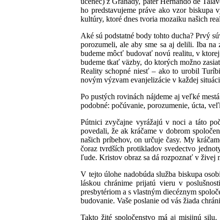
učenec) z Granady, páter Hernando de Talave
ho predstavujeme práve ako vzor biskupa vyc
kultúry, ktoré dnes tvoria mozaiku našich real
Aké sú podstatné body tohto ducha? Prvý súv
porozumeli, ale aby sme sa aj delili. Iba n
budeme môcť budovať novú realitu, v ktorej 
budeme tkať väzby, do ktorých možno zasiať
Reality schopné niesť – ako to urobil Turí
novým výzvam evanjelizácie v každej situáci
Po pustých rovinách nájdeme aj veľké mestá.
podobné: počúvanie, porozumenie, úcta, ve
Pútnici zvyčajne vyrážajú v noci a táto p
povedali, že ak kráčame v dobrom spoločens
našich príbehov, on určuje časy. My kráčame
čoraz tvrdších protikladov svedectvo jednot
ľude. Kristov obraz sa dá rozpoznať v živej 
V tejto úlohe nadobúda služba biskupa osob
láskou chránime prijatú vieru v poslušnos
presbytériom a s vlastným diecéznym spoloč
budovanie. Vaše poslanie od vás žiada chráni
Takto žité spoločenstvo má aj misijnú silu