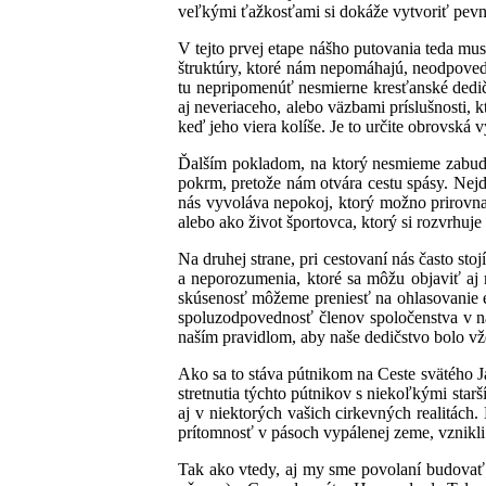
veľkými ťažkosťami si dokáže vytvoriť pevn
V tejto prvej etape nášho putovania teda mu
štruktúry, ktoré nám nepomáhajú, neodpoveda
tu nepripomenúť nesmierne kresťanské dedič
aj neveriaceho, alebo väzbami príslušnosti, 
keď jeho viera kolíše. Je to určite obrovská
Ďalším pokladom, na ktorý nesmieme zabudnúť
pokrm, pretože nám otvára cestu spásy. Nejde
nás vyvoláva nepokoj, ktorý možno prirovnať
alebo ako život športovca, ktorý si rozvrhuje 
Na druhej strane, pri cestovaní nás často s
a neporozumenia, ktoré sa môžu objaviť aj
skúsenosť môžeme preniesť na ohlasovanie ev
spoluzodpovednosť členov spoločenstva v na
naším pravidlom, aby naše dedičstvo bolo vžd
Ako sa to stáva pútnikom na Ceste svätého Ja
stretnutia týchto pútnikov s niekoľkými sta
aj v niektorých vašich cirkevných realitách.
prítomnosť v pásoch vypálenej zeme, vznikli
Tak ako vtedy, aj my sme povolaní budovať n