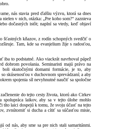
dobro.
vame, nás stavia pred ďalšiu výzvu, ktorá sa dnes
a nielen v nich, otázka: „Pre koho som?“ zaznieva
ebo dočasných istôt; naplní sa vtedy, keď objaví
zo šťastných kňazov, z rodín schopných svedčiť o
ozširuje. Tam, kde sa evanjelium žije s radosťou,
ať iba to podstatné. Ako viackrát navrhoval pápež
ed dobrom povolania. Seminaristi majú právo na
 boli skutočnými domami formácie, je to, aby
, so skúsenosťou v duchovnom sprevádzaní; a aby
 okrem spojenia síl nevyhnutné naučiť sa spoločne
 začlenenie do tejto cesty života, ktorú ako Cirkev
a spolupráca laikov, aby sa v tejto úlohe mohlo
 títo laici dospejú k tomu, že svoju účasť na tejto
 zvnútorniť si ducha a cítiť sa súčasťou misie,
ajú od nás, aby sme sa pre nich stali samaritánmi.