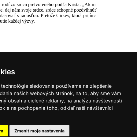
 rodí zo srdca pretvoreného podľa Krista: „Ak mi
Pane, daj nám svoje srdce, srdce schopné pozdvihnúť
hlasovať s radosťou. Pretože Cirkev, ktorá prijíma
nutie každej výzvy.
kies
 technológie sledovania používame na zlepšenie
adania našich webových stránok, na to, aby sme vám
ný obsah a cielené reklamy, na analýzu návštevnosti
k a na pochopenie toho, odkiaľ naši návštevníci
|
Zoznam hovorcov diecéz
y
|
Výveska
|
Do kostola
am
Zmeniť moje nastavenia