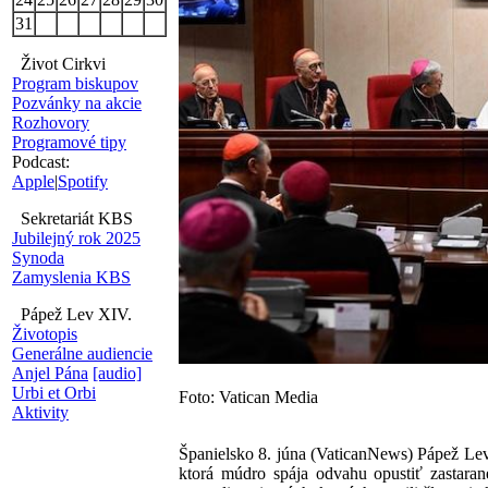
31
Život Cirkvi
Program biskupov
Pozvánky na akcie
Rozhovory
Programové tipy
Podcast:
Apple
|
Spotify
Sekretariát KBS
Jubilejný rok 2025
Synoda
Zamyslenia KBS
Pápež Lev XIV.
Životopis
Generálne audiencie
Anjel Pána
[audio]
Urbi et Orbi
Foto: Vatican Media
Aktivity
Španielsko 8. júna (VaticanNews) Pápež Lev 
ktorá múdro spája odvahu opustiť zastaran