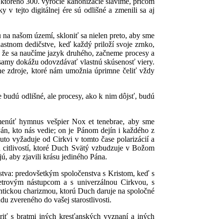
ktorého 300. výročie kanonizácie slávime, pričom
v tejto digitálnej ére sú odlišné a zmenili sa aj
na našom území, skloniť sa nielen preto, aby sme
lastnom dedičstve, keď každý priloží svoje zrnko,
m, že sa naučíme jazyk druhého, začneme procesy a
samy dokážu odovzdávať vlastnú skúsenosť viery.
ne zdroje, ktoré nám umožnia úprimne čeliť vždy
 budú odlišné, ale procesy, ako k nim dôjsť, budú
pomenúť hymnus vešpier Nox et tenebrae, aby sme
án, kto nás vedie; on je Pánom dejín i každého z
to vyžaduje od Cirkvi v tomto čase polarizácií a
 a citlivostí, ktoré Duch Svätý vzbudzuje v Božom
ú, aby zjavili krásu jediného Pána.
tva: predovšetkým spoločenstva s Kristom, keď s
Petrovým nástupcom a s univerzálnou Cirkvou, s
ntickou charizmou, ktorú Duch daruje na spoločné
u zvereného do vašej starostlivosti.
oriť s bratmi iných kresťanských vyznaní a iných