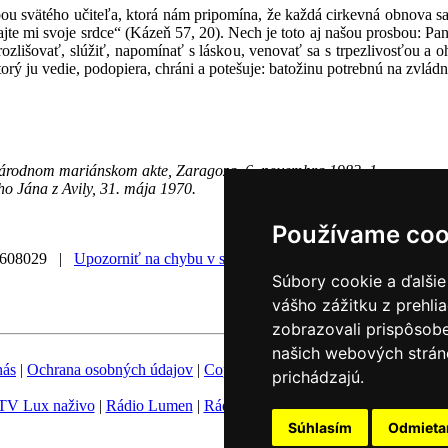
u svätého učiteľa, ktorá nám pripomína, že každá cirkevná obnova sa
, dajte mi svoje srdce“ (Kázeň 57, 20). Nech je toto aj našou prosbou: 
ozlišovať, slúžiť, napomínať s láskou, venovať sa s trpezlivosťou a o
torý ju vedie, podopiera, chráni a potešuje: batožinu potrebnú na zvlád
 národnom mariánskom akte, Zaragoza, 6. novembra 1982, 1.
ho Jána z Avily, 31. mája 1970.
Používame coo
0608029 |
Upozorniť na chybu v správe
|
Súbory cookie a ďalšie
vášho zážitku z prehli
zobrazovali prispôsobe
našich webových stráno
nás
|
Ochrana osobných údajov
|
Copyright
|
Fotobanka
|
Hovorca KBS
prichádzajú.
TV Lux naživo
|
Rádio Lumen
|
Rádio Vatikán
|
SSV
|
Katolícke novin
Súhlasím
Odmiet
Nastavenie Cookies