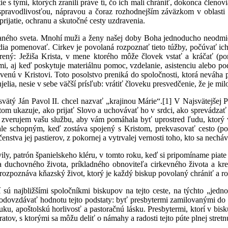
tie s tými, ktorých zranili práve tí, čo ich mali chrániť, dokonca členo
ravodlivosťou, nápravou a čoraz rozhodnejším záväzkom v oblasti pr
rijatie, ochranu a skutočné cesty uzdravenia.
zovaného sveta. Mnohí muži a ženy našej doby Boha jednoducho neodmie
vedia pomenovať. Cirkev je povolaná rozpoznať tieto túžby, počúvať i
erený: Ježiša Krista, v mene ktorého môže človek vstať a kráčať (p
mi, aj keď poskytuje materiálnu pomoc, vzdelanie, asistenciu alebo p
javenú v Kristovi. Toto posolstvo preniká do spoločnosti, ktorá neváh
jelia, nesie v sebe väčší prísľub: vrátiť človeku presvedčenie, že je mi
svätý Ján Pavol II. chcel nazvať „krajinou Márie“.[1] V Najsvätejšej 
om ukazuje, ako prijať Slovo a uchovávať ho v srdci, ako sprevádzať u
ej zverujem vašu službu, aby vám pomáhala byť uprostred ľudu, ktor
le schopným, keď zostáva spojený s Kristom, prekvasovať cesto (por
ločenstva jej pastierov, z pokornej a vytrvalej vernosti toho, kto sa nec
Avily, patrón španielskeho kléru, v tomto roku, keď si pripomíname piat
a duchovného života, príkladného obnoviteľa cirkevného života a k
rozpoznáva kňazský život, ktorý je každý biskup povolaný chrániť a ro
 sú najbližšími spoločníkmi biskupov na tejto ceste, na týchto „je
 odovzdávať hodnotu tejto podstaty: byť presbytermi zamilovanými do 
u, apoštolskú horlivosť a pastoračnú lásku. Presbytermi, ktorí v bisku
atov, s ktorými sa môžu deliť o námahy a radosti tejto púte plnej stretnu