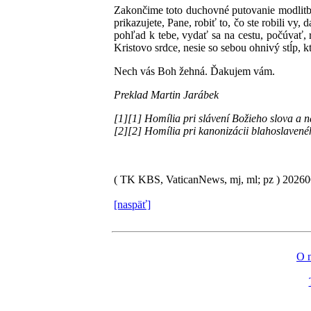
Zakončime toto duchovné putovanie modlitbo
prikazujete, Pane, robiť to, čo ste robili vy
pohľad k tebe, vydať sa na cestu, počúvať, r
Kristovo srdce, nesie so sebou ohnivý stĺp, k
Nech vás Boh žehná. Ďakujem vám.
Preklad Martin Jarábek
[1][1] Homília pri slávení Božieho slova a
[2][2] Homília pri kanonizácii blahoslavené
( TK KBS, VaticanNews, mj, ml; pz )
2026
[naspäť]
O 