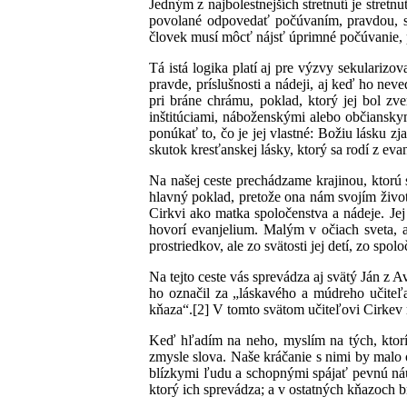
Jedným z najbolestnejších stretnutí je stretnu
povolané odpovedať počúvaním, pravdou, sp
človek musí môcť nájsť úprimné počúvanie, p
Tá istá logika platí aj pre výzvy sekulari
pravde, príslušnosti a nádeji, aj keď ho ne
pri bráne chrámu, poklad, ktorý jej bol zv
inštitúciami, náboženskými alebo občiansky
ponúkať to, čo je jej vlastné: Božiu lásku z
skutok kresťanskej lásky, ktorý sa rodí z evan
Na našej ceste prechádzame krajinou, ktorú 
hlavný poklad, pretože ona nám svojím život
Cirkvi ako matka spoločenstva a nádeje. J
hovorí evanjelium. Malým v očiach sveta, a
prostriedkov, ale zo svätosti jej detí, zo spo
Na tejto ceste vás sprevádza aj svätý Ján z 
ho označil za „láskavého a múdreho učiteľ
kňaza“.[2] V tomto svätom učiteľovi Cirkev 
Keď hľadím na neho, myslím na tých, ktorí
zmysle slova. Naše kráčanie s nimi by malo
blízkymi ľudu a schopnými spájať pevnú náuk
ktorý ich sprevádza; a v ostatných kňazoch br