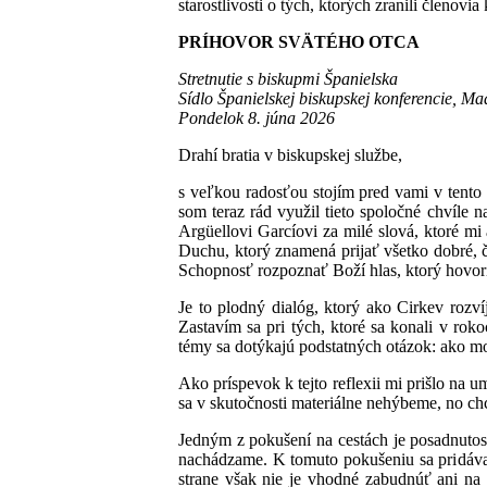
starostlivosti o tých, ktorých zranili členovia 
PRÍHOVOR SVÄTÉHO OTCA
Stretnutie s biskupmi Španielska
Sídlo Španielskej biskupskej konferencie, Ma
Pondelok 8. júna 2026
Drahí bratia v biskupskej službe,
s veľkou radosťou stojím pred vami v tento t
som teraz rád využil tieto spoločné chvíle 
Argüellovi Garcíovi za milé slová, ktoré m
Duchu, ktorý znamená prijať všetko dobré, 
Schopnosť rozpoznať Boží hlas, ktorý hovorí
Je to plodný dialóg, ktorý ako Cirkev roz
Zastavím sa pri tých, ktoré sa konali v ro
témy sa dotýkajú podstatných otázok: ako m
Ako príspevok k tejto reflexii mi prišlo na 
sa v skutočnosti materiálne nehýbeme, no ch
Jedným z pokušení na cestách je posadnutos
nachádzame. K tomuto pokušeniu sa pridáv
strane však nie je vhodné zabudnúť ani na 