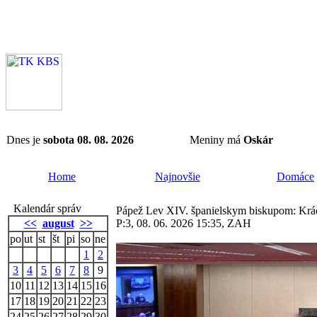
Dnes je
sobota 08. 08. 2026
Meniny má
Oskár
Home
Najnovšie
Domáce
Kalendár správ
Pápež Lev XIV. španielskym biskupom: Kráč
<<
august
>>
P:3, 08. 06. 2026 15:35, ZAH
po
ut
st
št
pi
so
ne
1
2
3
4
5
6
7
8
9
10
11
12
13
14
15
16
17
18
19
20
21
22
23
24
25
26
27
28
29
30