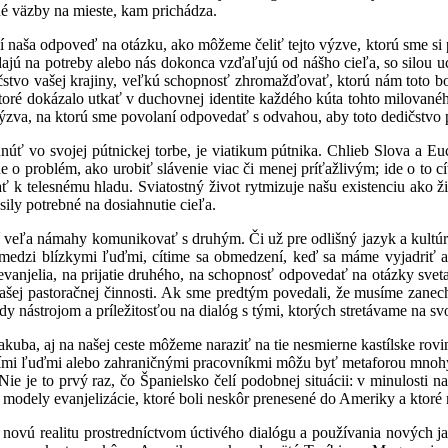
é väzby na mieste, kam prichádza.
sí naša odpoveď na otázku, ako môžeme čeliť tejto výzve, ktorú sme si
jú na potreby alebo nás dokonca vzďaľujú od nášho cieľa, so silou uc
stvo vašej krajiny, veľkú schopnosť zhromažďovať, ktorú nám toto boh
ktoré dokázalo utkať v duchovnej identite každého kúta tohto milované
 výzva, na ktorú sme povolaní odpovedať s odvahou, aby toto dedičstvo p
 vo svojej pútnickej torbe, je viatikum pútnika. Chlieb Slova a Eucha
 o problém, ako urobiť slávenie viac či menej príťažlivým; ide o to c
 k telesnému hladu. Sviatostný život rytmizuje našu existenciu ako ži
sily potrebné na dosiahnutie cieľa.
tojí veľa námahy komunikovať s druhým. Či už pre odlišný jazyk a kult
 medzi blízkymi ľuďmi, cítime sa obmedzení, keď sa máme vyjadriť a
anjelia, na prijatie druhého, na schopnosť odpovedať na otázky sveta
šej pastoračnej činnosti. Ak sme predtým povedali, že musíme zanech
y nástrojom a príležitosťou na dialóg s tými, ktorých stretávame na svo
kuba, aj na našej ceste môžeme naraziť na tie nesmierne kastílske rov
ršími ľuďmi alebo zahraničnými pracovníkmi môžu byť metaforou mnohýc
 Nie je to prvý raz, čo Španielsko čelí podobnej situácii: v minulost
 modely evanjelizácie, ktoré boli neskôr prenesené do Ameriky a ktor
ovú realitu prostredníctvom úctivého dialógu a používania nových jaz