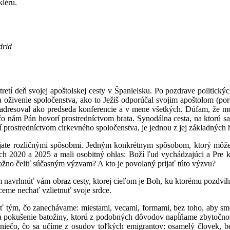
kléru.
drid
retí deň svojej apoštolskej cesty v Španielsku. Po pozdrave politických
na oživenie spoločenstva, ako to Ježiš odporúčal svojim apoštolom (p
i adresoval ako predseda konferencie a v mene všetkých. Dúfam, že m
čo nám Pán hovorí prostredníctvom brata. Synodálna cesta, na ktorú s
 prostredníctvom cirkevného spoločenstva, je jednou z jej základných 
víjate rozličnými spôsobmi. Jedným konkrétnym spôsobom, ktorý môže
koch 2020 a 2025 a mali osobitný ohlas: Boží ľud vychádzajúci a Pr
ožno čeliť súčasným výzvam? A kto je povolaný prijať túto výzvu?
um navrhnúť vám obraz cesty, ktorej cieľom je Boh, ku ktorému pozdvihu
ceme nechať vzlietnuť svoje srdce.
ť tým, čo zanechávame: miestami, vecami, formami, bez toho, aby sme 
a pokušenie batožiny, ktorú z podobných dôvodov napĺňame zbytočno
niečo, čo sa učíme z osudov toľkých emigrantov: osamelý človek, be