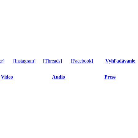
er]
[Instagram]
[Threads]
[Facebook]
Vyhľadávanie
Video
Audio
Press