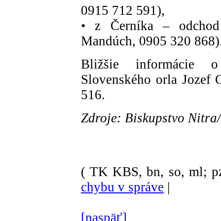
0915 712 591),
• z Černíka – odchod
Mandúch, 0905 320 868)
Bližšie informácie 
Slovenského orla Jozef 
516.
Zdroje: Biskupstvo Nitra
( TK KBS, bn, so, ml; p
chybu v správe
|
[naspäť]