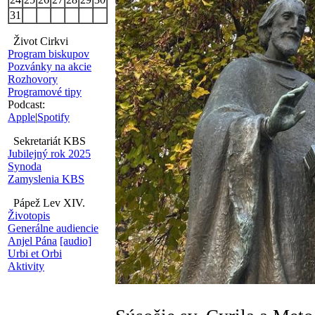
31
Život Cirkvi
Program biskupov
Pozvánky na akcie
Rozhovory
Programové tipy
Podcast:
Apple
|
Spotify
Sekretariát KBS
Jubilejný rok 2025
Synoda
Zamyslenia KBS
Pápež Lev XIV.
Životopis
Generálne audiencie
Anjel Pána
[audio]
Urbi et Orbi
Aktivity