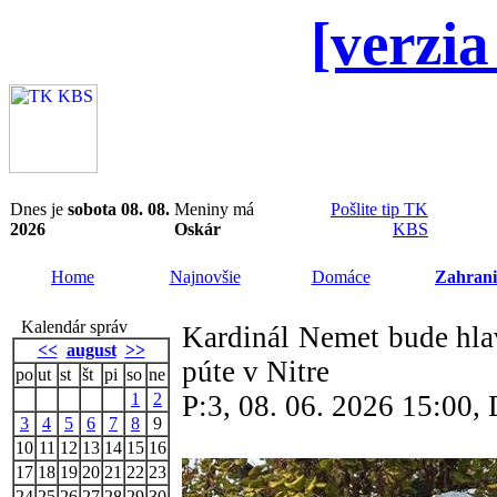
[verzia
Dnes je
sobota 08. 08.
Meniny má
Pošlite tip TK
2026
Oskár
KBS
Home
Najnovšie
Domáce
Zahrani
Kalendár správ
Kardinál Nemet bude hla
<<
august
>>
púte v Nitre
po
ut
st
št
pi
so
ne
1
2
P:3, 08. 06. 2026 15:00
3
4
5
6
7
8
9
10
11
12
13
14
15
16
17
18
19
20
21
22
23
24
25
26
27
28
29
30