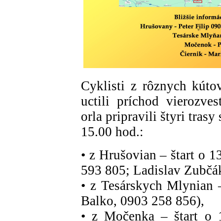
Cyklisti z rôznych kúto
uctili príchod vierozve
orla pripravili štyri tra
15.00 hod.:
• z Hrušovian – štart o 1
593 805; Ladislav Zubčá
• z Tesárskych Mlynian –
Balko, 0903 258 856),
• z Močenka – štart o 1