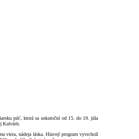
rsku púť, ktorá sa uskutoční od 15. do 19. júla
 Kalvárii.
ému viera, nádeja láska. Hlavný program vyvrcholí