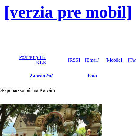
[verzia pre mobil]
Pošlite tip TK
[RSS]
[Email]
[Mobile]
[Twi
KBS
Zahraničné
Foto
škapuliarsku púť na Kalvárii