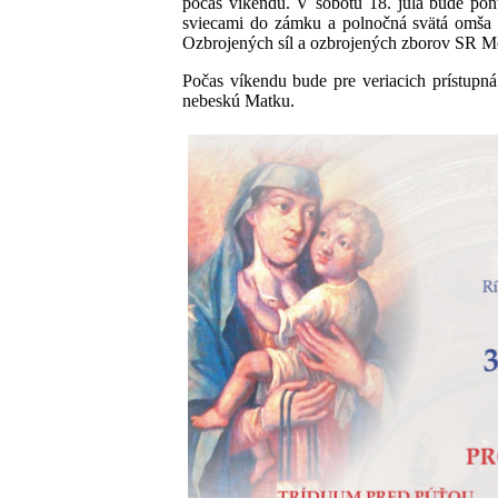
počas víkendu. V sobotu 18. júla bude pont
sviecami do zámku a polnočná svätá omša p
Ozbrojených síl a ozbrojených zborov SR Mon
Počas víkendu bude pre veriacich prístupná
nebeskú Matku.