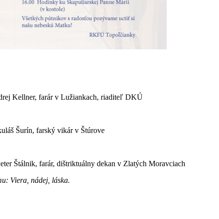
rej Kellner, farár v Lužiankach, riaditeľ DKÚ
láš Šurín, farský vikár v Štúrove
ter Štálnik, farár, dištriktuálny dekan v Zlatých Moravciach
: Viera, nádej, láska.