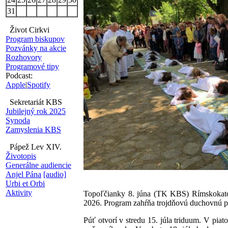
31
Život Cirkvi
Program biskupov
Pozvánky na akcie
Rozhovory
Programové tipy
Podcast:
Apple
|
Spotify
Sekretariát KBS
Jubilejný rok 2025
Synoda
Zamyslenia KBS
Pápež Lev XIV.
Životopis
Generálne audiencie
Anjel Pána
[audio]
Urbi et Orbi
Aktivity
Topoľčianky 8. júna (TK KBS) Rímskokatolí
2026. Program zahŕňa trojdňovú duchovnú pr
Púť otvorí v stredu 15. júla triduum. V pia