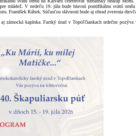
ifikálnu svätú omšu na Kalvárii celebrovať nitriansky biskup Mons.
re mládež. V nedeľu 19. júla bude hlavnú pontifikálnu svätú omšu 
s. František Rábek. Súčasťou slávnosti bude aj obrad zverenia dievča
 aj zámocká kaplnka. Farský úrad v Topoľčiankach srdečne pozýva vš