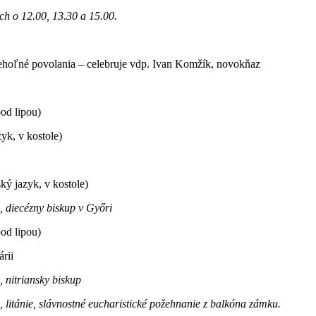
ch o 12.00, 13.30 a 15.00.
ehoľné povolania – celebruje vdp. Ivan Komžík, novokňaz
pod lipou)
yk, v kostole)
ký jazyk, v kostole)
, diecézny biskup v Győri
pod lipou)
rii
 nitriansky biskup
 litánie, slávnostné eucharistické požehnanie z balkóna zámku.