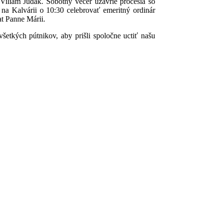
 Viliam Judák. Sobotný večer uzavrie procesia so
na Kalvárii o 10:30 celebrovať emeritný ordinár
t Panne Márii.
etkých pútnikov, aby prišli spoločne uctiť našu