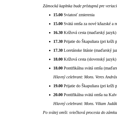
Zámocká kaplnka bude prístupná pre veriaci
15.00
Sviatosť zmierenia
15.00
Svätá omša za nové kňazské a r
16.30
Krížová cesta (maďarský jazyk)
17.30
Prijatie do Škapuliara (pri kríži 
17.30
Loretánske litánie (maďarský jaz
18.00
Krížová cesta (slovenský jazyk)
18.00
Pontifikálna svätá omša (maďars
Hlavný celebrant: Mons. Veres András
19.00
Prijatie do Škapuliara (pri kríži 
20.00
Pontifikálna svätá omša na Kalvá
Hlavný celebrant: Mons. Viliam Judák,
Po svätej omši: sviečková procesia do zámku,