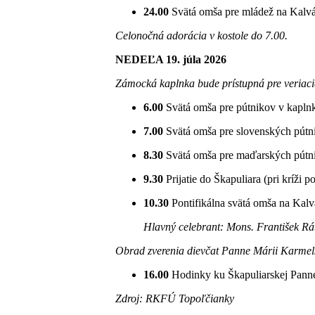
24.00
Svätá omša pre mládež na Kalvár
Celonočná adorácia v kostole do 7.00.
NEDEĽA 19. júla 2026
Zámocká kaplnka bude prístupná pre veriaci
6.00
Svätá omša pre pútnikov v kapl
7.00
Svätá omša pre slovenských pútni
8.30
Svätá omša pre maďarských pútniko
9.30
Prijatie do Škapuliara (pri kríži p
10.30
Pontifikálna svätá omša na Kalvá
Hlavný celebrant: Mons. František Rá
Obrad zverenia dievčat Panne Márii Karmels
16.00
Hodinky ku Škapuliarskej Panne 
Zdroj: RKFÚ Topoľčianky