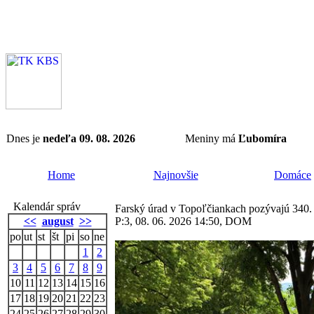
Dnes je
nedeľa 09. 08. 2026
Meniny má
Ľubomíra
Home
Najnovšie
Domáce
Kalendár správ
Farský úrad v Topoľčiankach pozývajú 340. 
<<
august
>>
P:3, 08. 06. 2026 14:50, DOM
po
ut
st
št
pi
so
ne
1
2
3
4
5
6
7
8
9
10
11
12
13
14
15
16
17
18
19
20
21
22
23
24
25
26
27
28
29
30