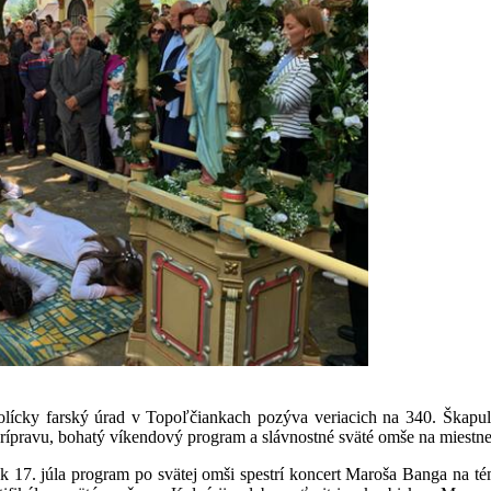
cky farský úrad v Topoľčiankach pozýva veriacich na 340. Škapulia
ípravu, bohatý víkendový program a slávnostné sväté omše na miestnej
tok 17. júla program po svätej omši spestrí koncert Maroša Banga na t