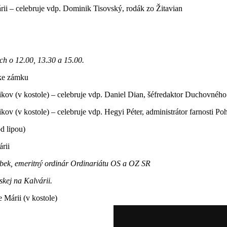
ii – celebruje vdp. Dominik Tisovský, rodák zo Žitavian
ch o 12.00, 13.30 a 15.00.
nke zámku
kov (v kostole) – celebruje vdp. Daniel Dian, šéfredaktor Duchovného 
v (v kostole) – celebruje vdp. Hegyi Péter, administrátor farnosti Po
od lipou)
rii
bek, emeritný ordinár Ordinariátu OS a OZ SR
kej na Kalvárii.
Márii (v kostole)