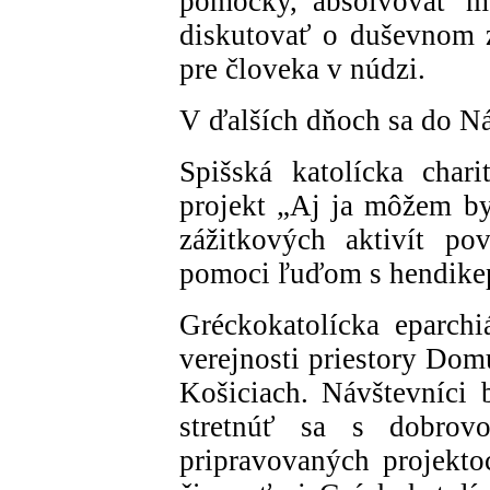
pomôcky, absolvovať me
diskutovať o duševnom z
pre človeka v núdzi.
V ďalších dňoch sa do N
Spišská katolícka char
projekt „Aj ja môžem by
zážitkových aktivít pov
pomoci ľuďom s hendik
Gréckokatolícka eparchi
verejnosti priestory Dom
Košiciach. Návštevníci 
stretnúť sa s dobrov
pripravovaných projekto