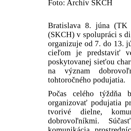
Foto: Archív SKCH
Bratislava 8. júna (TK
(SKCH) v spolupráci s di
organizuje od 7. do 13. 
cieľom je predstaviť v
poskytovanej sieťou char
na význam dobrovoľ
tohtoročného podujatia.
Počas celého týždňa b
organizovať podujatia pr
tvorivé dielne, komu
dobrovoľníkmi. Súčas
komunikácia prostrední