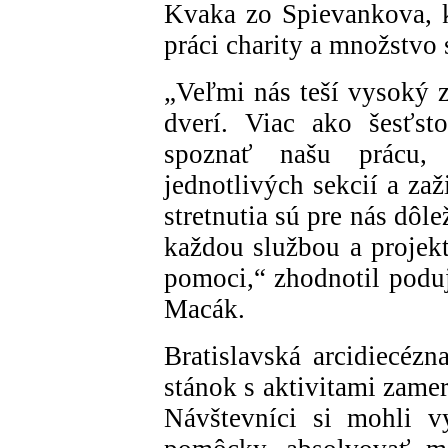
Kvaka zo Spievankova, k
práci charity a množstvo 
„Veľmi nás teší vysoký 
dverí. Viac ako šesťsto
spoznať našu prácu,
jednotlivých sekcií a zaž
stretnutia sú pre nás dôl
každou službou a projekt
pomoci,“ zhodnotil poduj
Macák.
Bratislavská arcidiecézn
stánok s aktivitami zame
Návštevníci si mohli v