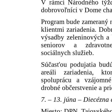
V rámci Národného týždň
dobrovoľníci v Dome char
Program bude zameraný n
klientmi zariadenia. Dob
výsadby zeleninových a
seniorov a zdravotn
sociálnych služieb.
Súčasťou podujatia budú
areáli zariadenia, kt
spoluprácu a vzájomné
drobné občerstvenie a prie
7. – 13. júna – Diecézna
Miesto: DPN, Tajovského