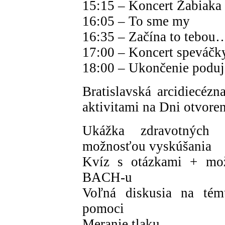
15:15 – Koncert Žabiaka
16:05 – To sme my
16:35 – Začína to tebou
17:00 – Koncert speváčky
18:00 – Ukončenie poduj
Bratislavská arcidiecézn
aktivitami na Dni otvor
Ukážka zdravotných
možnosťou vyskúšania
Kvíz s otázkami + mož
BACH-u
Voľná diskusia na tém
pomoci
Meranie tlaku