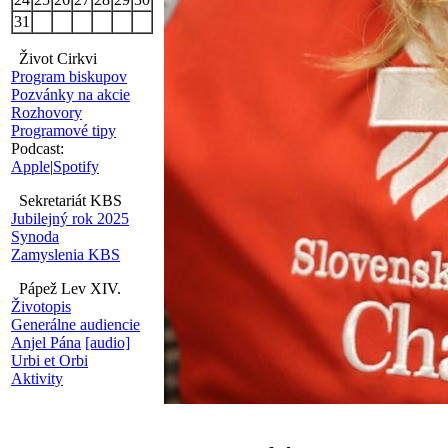
31
Život Cirkvi
Program biskupov
Pozvánky na akcie
Rozhovory
Programové tipy
Podcast:
Apple
|
Spotify
Sekretariát KBS
Jubilejný rok 2025
Synoda
Zamyslenia KBS
Pápež Lev XIV.
Životopis
Generálne audiencie
Anjel Pána
[audio]
Urbi et Orbi
Aktivity