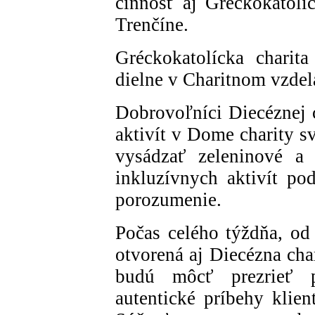
činnosť aj Gréckokatolíc
Trenčíne.
Gréckokatolícka charita
dielne v Charitnom vzdel
Dobrovoľníci Diecéznej c
aktivít v Dome charity s
vysádzať zeleninové a 
inkluzívnych aktivít po
porozumenie.
Počas celého týždňa, od 
otvorená aj Diecézna cha
budú môcť prezrieť pr
autentické príbehy klien