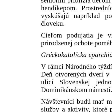
seniormi priblížia deťom
hendikepom. Prostrední
vyskúšajú napríklad p
človeku.
Cieľom podujatia je vi
prirodzenej ochote pomá
Gréckokatolícka eparchiá
V rámci Národného týždňa
Deň otvorených dverí v
ulici Slovenskej jed
Dominikánskom námestí
Návštevníci budú mať mo
služby a aktivity, ktoré