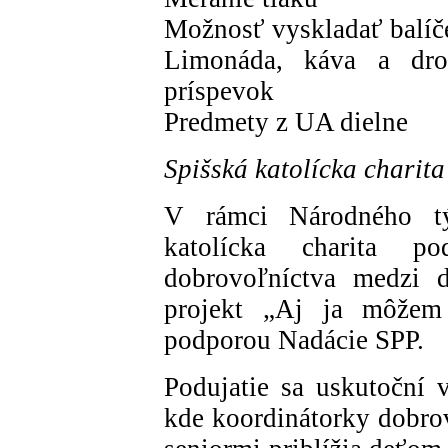
Možnosť vyskladať balíč
Limonáda, káva a dro
príspevok
Predmety z UA dielne
Spišská katolícka charita
V rámci Národného týž
katolícka charita p
dobrovoľníctva medzi 
projekt „Aj ja môžem
podporou Nadácie SPP.
Podujatie sa uskutoční
kde koordinátorky dobrov