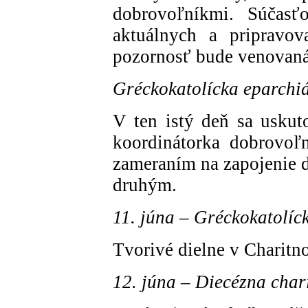
dobrovoľníkmi. Súčasť
aktuálnych a pripravov
pozornosť bude venovan
Gréckokatolícka eparchiá
V ten istý deň sa uskuto
koordinátorka dobrovoľn
zameraním na zapojenie 
druhým.
11. júna – Gréckokatolíc
Tvorivé dielne v Charitn
12. júna – Diecézna chari