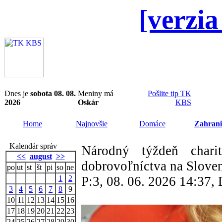
[verzia
Dnes je
sobota 08. 08.
Meniny má
Pošlite tip TK
2026
Oskár
KBS
Home
Najnovšie
Domáce
Zahrani
Kalendár správ
Národný týždeň char
<<
august
>>
dobrovoľníctva na Slove
po
ut
st
št
pi
so
ne
1
2
P:3, 08. 06. 2026 14:37
3
4
5
6
7
8
9
10
11
12
13
14
15
16
17
18
19
20
21
22
23
24
25
26
27
28
29
30