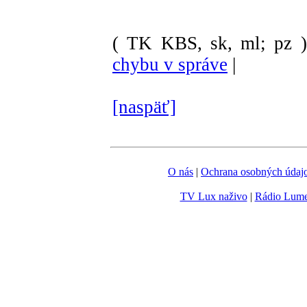
( TK KBS, sk, ml; pz )
chybu v správe
|
[naspäť]
O nás
|
Ochrana osobných údaj
TV Lux naživo
|
Rádio Lum