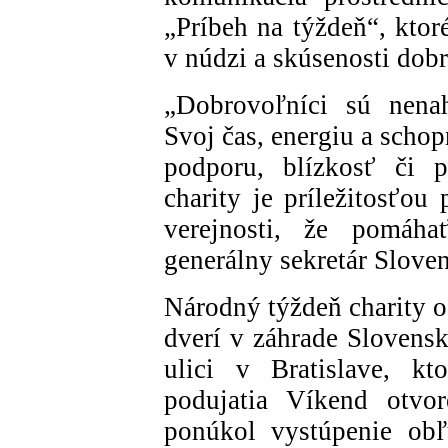
„Príbeh na týždeň“, kto
v núdzi a skúsenosti dob
„Dobrovoľníci sú nenah
Svoj čas, energiu a scho
podporu, blízkosť či 
charity je príležitosťo
verejnosti, že pomáh
generálny sekretár Sloven
Národný týždeň charity o
dverí v záhrade Slovensk
ulici v Bratislave, kto
podujatia Víkend otvo
ponúkol vystúpenie obľ