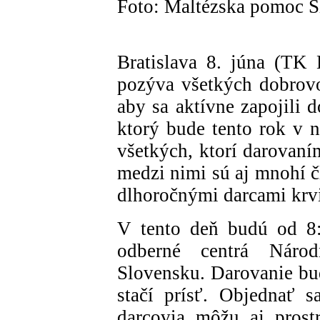
Foto: Maltézska pomoc 
Bratislava 8. júna (TK
pozýva všetkých dobrovo
aby sa aktívne zapojili 
ktorý bude tento rok v n
všetkých, ktorí darovaní
medzi nimi sú aj mnohí č
dlhoročnými darcami krv
V tento deň budú od 8:
odberné centrá Náro
Slovensku. Darovanie bud
stačí prísť. Objednať s
darcovia môžu aj prost