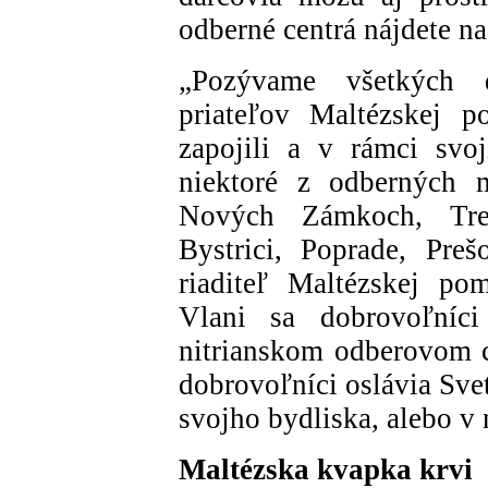
odberné centrá nájdete n
„Pozývame všetkých d
priateľov Maltézskej p
zapojili a v rámci svo
niektoré z odberných m
Nových Zámkoch, Tren
Bystrici, Poprade, Pre
riaditeľ Maltézskej po
Vlani sa dobrovoľníci
nitrianskom odberovom c
dobrovoľníci oslávia Sve
svojho bydliska, alebo v
Maltézska kvapka krvi