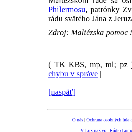
Maltézskom ráde sa os
Philermosu
, patrónky Zv
rádu svätého Jána z Jeru
Zdroj: Maltézska pomoc 
( TK KBS, mp, ml; pz 
chybu v správe
|
[naspäť]
O nás
|
Ochrana osobných údaj
TV Lux naživo
|
Rádio Lum