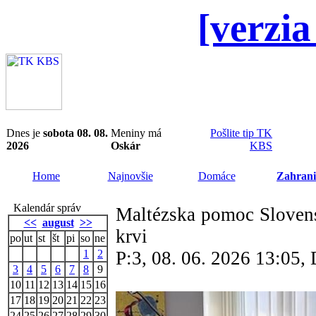
[verzia
Dnes je
sobota 08. 08.
Meniny má
Pošlite tip TK
2026
Oskár
KBS
Home
Najnovšie
Domáce
Zahrani
Kalendár správ
Maltézska pomoc Slovens
<<
august
>>
krvi
po
ut
st
št
pi
so
ne
1
2
P:3, 08. 06. 2026 13:05
3
4
5
6
7
8
9
10
11
12
13
14
15
16
17
18
19
20
21
22
23
24
25
26
27
28
29
30