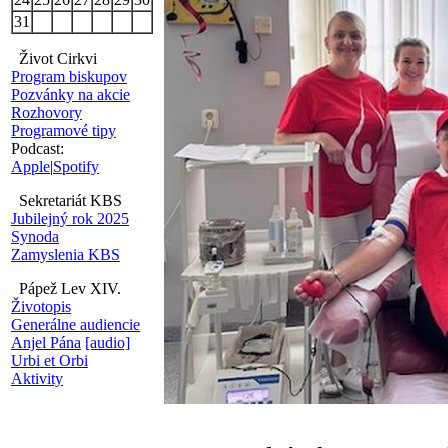
31
Život Cirkvi
Program biskupov
Pozvánky na akcie
Rozhovory
Programové tipy
Podcast:
Apple
|
Spotify
Sekretariát KBS
Jubilejný rok 2025
Synoda
Zamyslenia KBS
Pápež Lev XIV.
Životopis
Generálne audiencie
Anjel Pána
[audio]
Urbi et Orbi
Aktivity