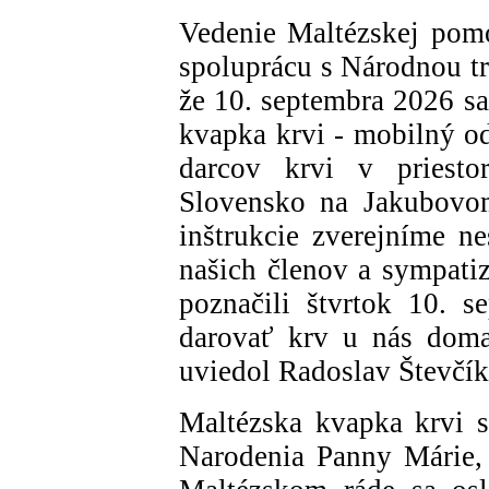
Vedenie Maltézskej pomo
spoluprácu s Národnou tr
že 10. septembra 2026 sa
kvapka krvi - mobilný od
darcov krvi v priesto
Slovensko na Jakubovom
inštrukcie zverejníme n
našich členov a sympatiz
poznačili štvrtok 10. 
darovať krv u nás doma
uviedol Radoslav Števčík
Maltézska kvapka krvi sa
Narodenia Panny Márie, 