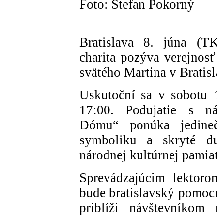
Foto: Štefan Pokorný
Bratislava 8. júna (TK
charita pozýva verejnosť
svätého Martina v Bratisl
Uskutoční sa v sobotu 
17:00. Podujatie s ná
Dómu“ ponúka jedinečn
symboliku a skryté d
národnej kultúrnej pamia
Sprevádzajúcim lektoro
bude bratislavský pomoc
priblíži návštevníkom