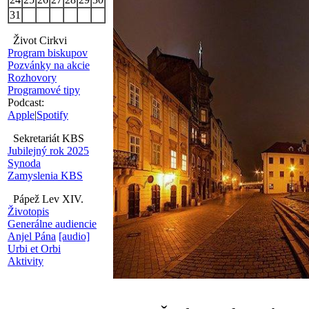
31
Život Cirkvi
Program biskupov
Pozvánky na akcie
Rozhovory
Programové tipy
Podcast:
Apple
|
Spotify
Sekretariát KBS
Jubilejný rok 2025
Synoda
Zamyslenia KBS
Pápež Lev XIV.
Životopis
Generálne audiencie
Anjel Pána
[audio]
Urbi et Orbi
Aktivity