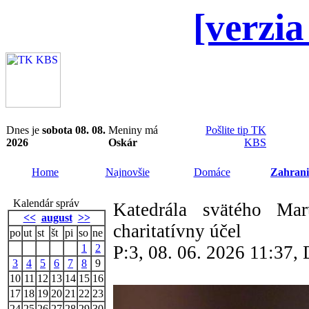
[verzia
Dnes je
sobota 08. 08.
Meniny má
Pošlite tip TK
2026
Oskár
KBS
Home
Najnovšie
Domáce
Zahrani
Kalendár správ
Katedrála svätého Mar
<<
august
>>
charitatívny účel
po
ut
st
št
pi
so
ne
1
2
P:3, 08. 06. 2026 11:37
3
4
5
6
7
8
9
10
11
12
13
14
15
16
17
18
19
20
21
22
23
24
25
26
27
28
29
30