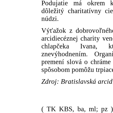
Podujatie má okrem ku
dôležitý charitatívny 
núdzi.
Výťažok z dobrovoľného
arcidiecéznej charity ve
chlapčeka Ivana, 
znevýhodnením. Organiz
premení slová o chráme 
spôsobom pomôžu trpiace
Zdroj: Bratislavská arci
( TK KBS, ba, ml; pz 