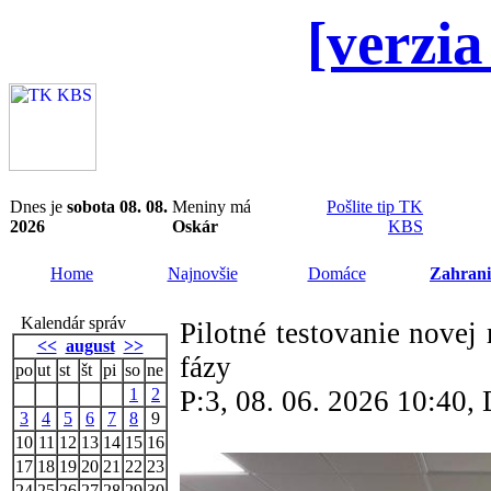
[verzia
Dnes je
sobota 08. 08.
Meniny má
Pošlite tip TK
2026
Oskár
KBS
Home
Najnovšie
Domáce
Zahrani
Kalendár správ
Pilotné testovanie nove
<<
august
>>
fázy
po
ut
st
št
pi
so
ne
1
2
P:3, 08. 06. 2026 10:40
3
4
5
6
7
8
9
10
11
12
13
14
15
16
17
18
19
20
21
22
23
24
25
26
27
28
29
30