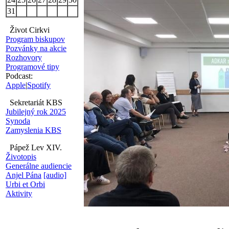
31
Život Cirkvi
Program biskupov
Pozvánky na akcie
Rozhovory
Programové tipy
Podcast:
Apple
|
Spotify
Sekretariát KBS
Jubilejný rok 2025
Synoda
Zamyslenia KBS
Pápež Lev XIV.
Životopis
Generálne audiencie
Anjel Pána
[audio]
Urbi et Orbi
Aktivity