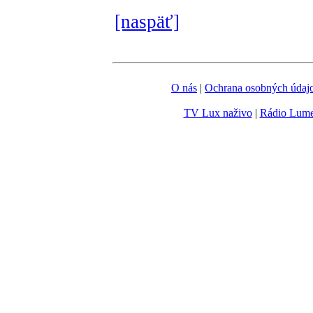
[naspäť]
O nás
|
Ochrana osobných údaj
TV Lux naživo
|
Rádio Lum