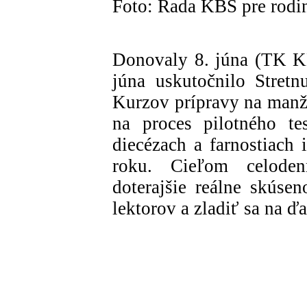
Foto: Rada KBS pre rodi
Donovaly 8. júna (TK K
júna uskutočnilo Stretn
Kurzov prípravy na manž
na proces pilotného te
diecézach a farnostiach 
roku. Cieľom celode
doterajšie reálne skúsen
lektorov a zladiť sa na ď