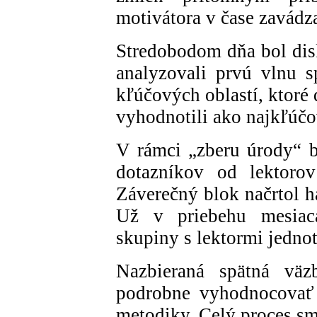
motivátora v čase zavádz
Stredobodom dňa bol dis
analyzovali prvú vlnu s
kľúčových oblastí, ktoré
vyhodnotili ako najkľúčo
V rámci „zberu úrody“ bo
dotazníkov od lektoro
Záverečný blok načrtol h
Už v priebehu mesiac
skupiny s lektormi jedno
Nazbieraná spätná väz
podrobne vyhodnocovať 
metodiky. Celý proces sm