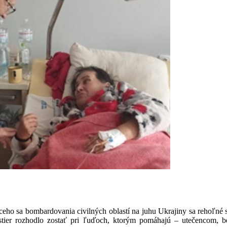
eho sa bombardovania civilných oblastí na juhu Ukrajiny sa rehoľné s
3 sestier rozhodlo zostať pri ľuďoch, ktorým pomáhajú – utečenco