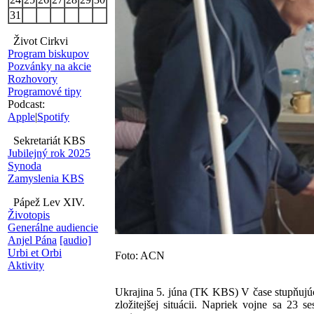
31
Život Cirkvi
Program biskupov
Pozvánky na akcie
Rozhovory
Programové tipy
Podcast:
Apple
|
Spotify
Sekretariát KBS
Jubilejný rok 2025
Synoda
Zamyslenia KBS
Pápež Lev XIV.
Životopis
Generálne audiencie
Anjel Pána
[audio]
Urbi et Orbi
Foto: ACN
Aktivity
Ukrajina 5. júna (TK KBS) V čase stupňujúc
zložitejšej situácii. Napriek vojne sa 2