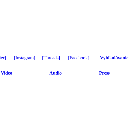
ter]
[Instagram]
[Threads]
[Facebook]
Vyhľadávanie
Video
Audio
Press