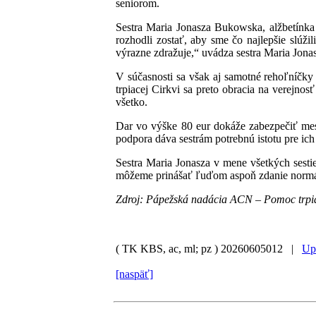
seniorom.
Sestra Maria Jonasza Bukowska, alžbetínka 
rozhodli zostať, aby sme čo najlepšie slúž
výrazne zdražuje,“ uvádza sestra Maria Jona
V súčasnosti sa však aj samotné rehoľníčky
trpiacej Cirkvi sa preto obracia na verejnosť
všetko.
Dar vo výške 80 eur dokáže zabezpečiť mes
podpora dáva sestrám potrebnú istotu pre ich 
Sestra Maria Jonasza v mene všetkých sest
môžeme prinášať ľuďom aspoň zdanie normálne
Zdroj: Pápežská nadácia ACN – Pomoc trpia
( TK KBS, ac, ml; pz )
20260605012 |
Up
[naspäť]