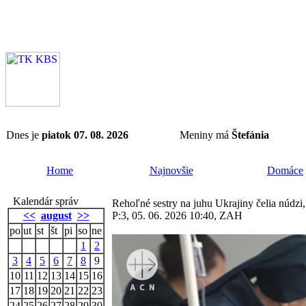
Dnes je
piatok 07. 08. 2026
Meniny má
Štefánia
Home
Najnovšie
Domáce
Kalendár správ
Rehoľné sestry na juhu Ukrajiny čelia núdzi
<<
august
>>
P:3, 05. 06. 2026 10:40, ZAH
po
ut
st
št
pi
so
ne
1
2
3
4
5
6
7
8
9
10
11
12
13
14
15
16
17
18
19
20
21
22
23
24
25
26
27
28
29
30