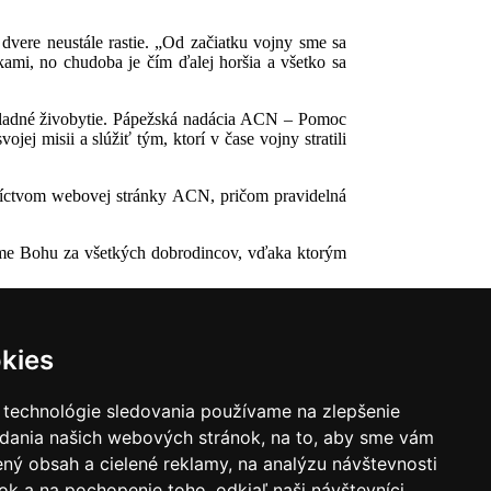
dvere neustále rastie. „Od začiatku vojny sme sa
kami, no chudoba je čím ďalej horšia a všetko sa
základné živobytie. Pápežská nadácia ACN – Pomoc
jej misii a slúžiť tým, ktorí v čase vojny stratili
níctvom webovej stránky ACN, pričom pravidelná
jeme Bohu za všetkých dobrodincov, vďaka ktorým
kies
 technológie sledovania používame na zlepšenie
adania našich webových stránok, na to, aby sme vám
ný obsah a cielené reklamy, na analýzu návštevnosti
k a na pochopenie toho, odkiaľ naši návštevníci