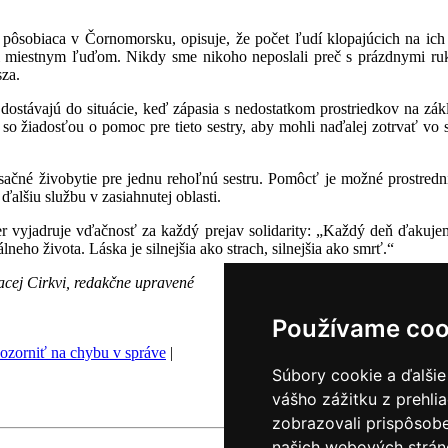
pôsobiaca v Čornomorsku, opisuje, že počet ľudí klopajúcich na ich 
ili miestnym ľuďom. Nikdy sme nikoho neposlali preč s prázdnymi ru
sza.
 dostávajú do situácie, keď zápasia s nedostatkom prostriedkov na 
 so žiadosťou o pomoc pre tieto sestry, aby mohli naďalej zotrvať vo svo
ačné živobytie pre jednu rehoľnú sestru. Pomôcť je možné prostred
ďalšiu službu v zasiahnutej oblasti.
ier vyjadruje vďačnosť za každý prejav solidarity: „Každý deň ďaku
ho života. Láska je silnejšia ako strach, silnejšia ako smrť.“
cej Cirkvi, redakčne upravené
Používame coo
ozorniť na chybu v správe
|
Súbory cookie a ďalšie
vášho zážitku z prehli
zobrazovali prispôsobe
našich webových stráno