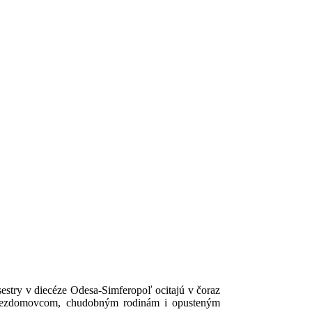
estry v diecéze Odesa-Simferopoľ ocitajú v čoraz
m, bezdomovcom, chudobným rodinám i opusteným