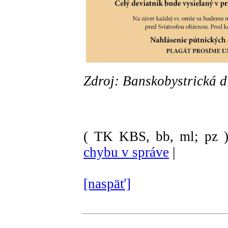
Zdroj: Banskobystrická d
( TK KBS, bb, ml; pz 
chybu v správe
|
[naspäť]