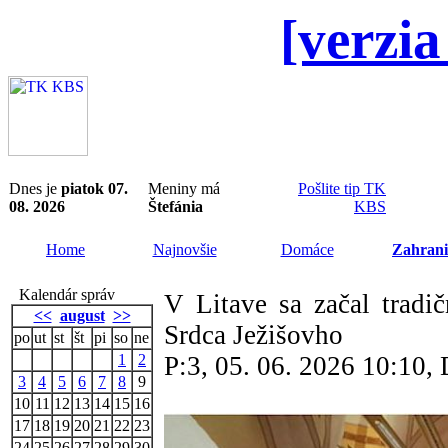
[verzia
Dnes je
piatok 07.
Meniny má
Pošlite tip TK
08. 2026
Štefánia
KBS
Home
Najnovšie
Domáce
Zahrani
Kalendár správ
V Litave sa začal tradič
<<
august
>>
Srdca Ježišovho
po
ut
st
št
pi
so
ne
1
2
P:3, 05. 06. 2026 10:10
3
4
5
6
7
8
9
10
11
12
13
14
15
16
17
18
19
20
21
22
23
24
25
26
27
28
29
30