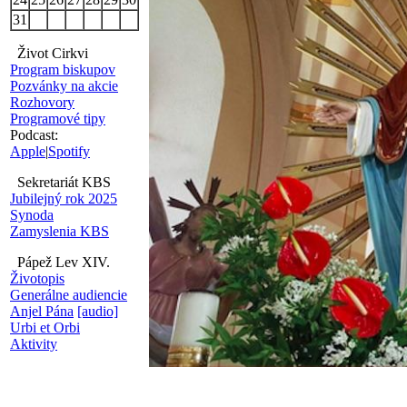
31
Život Cirkvi
Program biskupov
Pozvánky na akcie
Rozhovory
Programové tipy
Podcast:
Apple
|
Spotify
Sekretariát KBS
Jubilejný rok 2025
Synoda
Zamyslenia KBS
Pápež Lev XIV.
Životopis
Generálne audiencie
Anjel Pána
[audio]
Urbi et Orbi
Aktivity