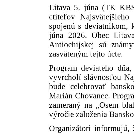
Litava 5. júna (TK KBS
ctiteľov Najsvätejšieh
spojenú s deviatnikom, 
júna 2026. Obec Litava
Antiochijskej sú znám
zasväteným tejto úcte.
Program deviateho dňa, 
vyvrcholí slávnosťou Naj
bude celebrovať bansko
Marián Chovanec. Program
zameraný na „Osem blah
výročie založenia Bansko
Organizátori informujú, 