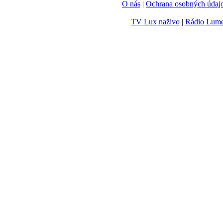
O nás
|
Ochrana osobných údaj
TV Lux naživo
|
Rádio Lum