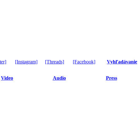
ter]
[Instagram]
[Threads]
[Facebook]
Vyhľadávanie
Video
Audio
Press