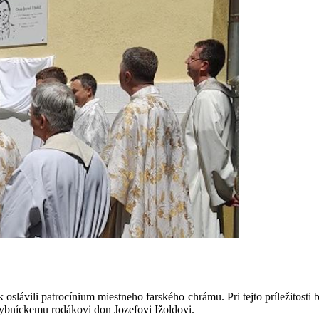
slávili patrocínium miestneho farského chrámu. Pri tejto príležitosti b
ybníckemu rodákovi don Jozefovi Ižoldovi.