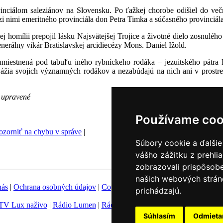
inciálom saleziánov na Slovensku. Po ťažkej chorobe odišiel do ve
zi nimi emeritného provinciála don Petra Timka a súčasného provinciála
 homílii prepojil lásku Najsvätejšej Trojice a životné dielo zosnulého
enerálny vikár Bratislavskej arcidiecézy Mons. Daniel Ižold.
umiestnená pod tabuľu iného rybníckeho rodáka – jezuitského pátr
ia svojich významných rodákov a nezabúdajú na nich ani v prostredí m
 upravené
Používame coo
zorniť na chybu v správe
|
Súbory cookie a ďalšie
vášho zážitku z prehli
zobrazovali prispôsobe
našich webových stráno
nás
|
Ochrana osobných údajov
|
Copyright
|
Fotobanka
|
Hovorca KBS
prichádzajú.
TV Lux naživo
|
Rádio Lumen
|
Rádio Vatikán
|
SSV
|
Katolícke novin
Súhlasím
Odmiet
Nastavenie Cookies