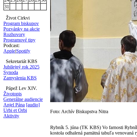
31
Život Cirkvi
Program biskupov
Pozvánky na akcie
Rozhovory
Programové tipy
Podcast:
Apple
|
Spotify
Sekretariát KBS
Jubilejný rok 2025
Synoda
Zamyslenia KBS
Pápež Lev XIV.
Životopis
Generálne audiencie
Anjel Pána
[audio]
Urbi et Orbi
Foto: Archív Biskupstva Nitra
Aktivity
Rybník 5. júna (TK KBS) Vo farnosti Rybník o
kostola odhalená pamätná tabuľa venovaná r