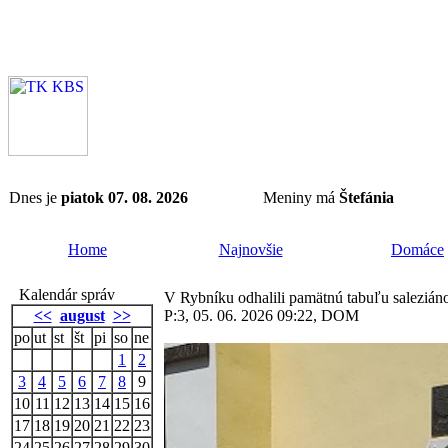
Dnes je
piatok 07. 08. 2026
Meniny má
Štefánia
Home
Najnovšie
Domáce
Kalendár správ
V Rybníku odhalili pamätnú tabuľu saleziáno
<<
august
>>
P:3, 05. 06. 2026 09:22, DOM
po
ut
st
št
pi
so
ne
1
2
3
4
5
6
7
8
9
10
11
12
13
14
15
16
17
18
19
20
21
22
23
24
25
26
27
28
29
30