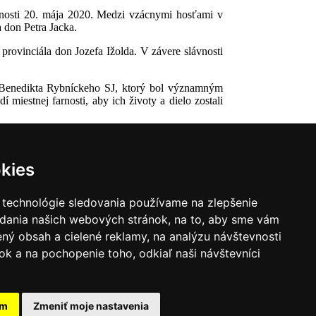
čnosti 20. mája 2020. Medzi vzácnymi hosťami v
 don Petra Jacka.
 provinciála don Jozefa Ižolda. V závere slávnosti
a Benedikta Rybníckeho SJ, ktorý bol významným
iestnej farnosti, aby ich životy a dielo zostali
kies
 technológie sledovania používame na zlepšenie
adania našich webových stránok, na to, aby sme vám
ný obsah a cielené reklamy, na analýzu návštevnosti
k a na pochopenie toho, odkiaľ naši návštevníci
|
Zoznam hovorcov diecéz
y
|
Výveska
|
Do kostola
am
Zmeniť moje nastavenia