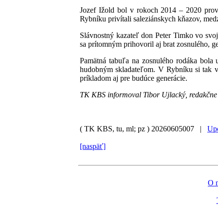
Jozef Ižold bol v rokoch 2014 – 2020 prov
Rybníku privítali saleziánskych kňazov, med
Slávnostný kazateľ don Peter Timko vo svojej
sa prítomným prihovoril aj brat zosnulého, g
Pamätná tabuľa na zosnulého rodáka bola 
hudobným skladateľom. V Rybníku si tak váž
príkladom aj pre budúce generácie.
TK KBS informoval Tibor Ujlacký, redakčne
( TK KBS, tu, ml; pz )
20260605007 |
Upo
[naspäť]
O 