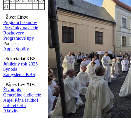
31
Život Cirkvi
Program biskupov
Pozvánky na akcie
Rozhovory
Programové tipy
Podcast:
Apple
|
Spotify
Sekretariát KBS
Jubilejný rok 2025
Synoda
Zamyslenia KBS
Pápež Lev XIV.
Životopis
Generálne audiencie
Anjel Pána
[audio]
Urbi et Orbi
Aktivity