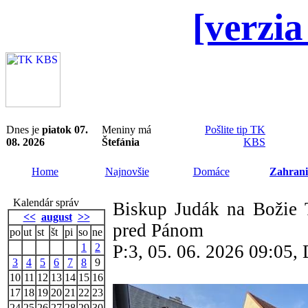
[verzia
Dnes je
piatok 07.
Meniny má
Pošlite tip TK
08. 2026
Štefánia
KBS
Home
Najnovšie
Domáce
Zahrani
Kalendár správ
Biskup Judák na Božie T
<<
august
>>
pred Pánom
po
ut
st
št
pi
so
ne
1
2
P:3, 05. 06. 2026 09:05
3
4
5
6
7
8
9
10
11
12
13
14
15
16
17
18
19
20
21
22
23
24
25
26
27
28
29
30