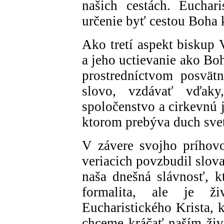
našich cestách. Euchari
určenie byť cestou Boha 
Ako tretí aspekt biskup 
a jeho uctievanie ako Bo
prostredníctvom posvät
slovo, vzdávať vďaky
spoločenstvo a cirkevnú 
ktorom prebýva duch sve
V závere svojho príhov
veriacich povzbudil slova
naša dnešná slávnosť, kt
formalita, ale je ž
Eucharistického Krista, 
chceme kráčať naším živ