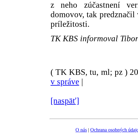
z neho zúčastnení ver
domovov, tak predznačil v
príležitosti.
TK KBS informoval Tibor
( TK KBS, tu, ml; pz )
2
v správe
|
[naspäť]
O nás
|
Ochrana osobných údaj