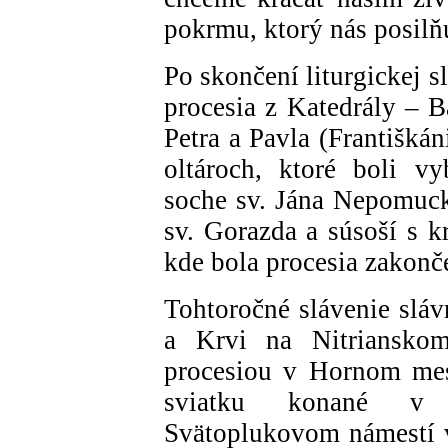
pokrmu, ktorý nás posilň
Po skončení liturgickej s
procesia z Katedrály – B
Petra a Pavla (Františkáni
oltároch, ktoré boli v
soche sv. Jána Nepomuc
sv. Gorazda a súsoší s k
kde bola procesia zakon
Tohtoročné slávenie sláv
a Krvi na Nitrianskom
procesiou v Hornom mest
sviatku konané v 
Svätoplukovom námestí v