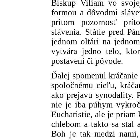
Biskup Viliam vo svoje
formou a dôvodmi sláven
pritom pozornosť prít
slávenia. Státie pred Pá
jednom oltári na jednom
vytvára jedno telo, kto
postavení či pôvode.
Ďalej spomenul kráčanie
spoločnému cieľu, kráča
ako prejavu synodality. 
nie je iba púhym vykro
Eucharistie, ale je priam
chlebom a takto sa stal 
Boh je tak medzi nami,