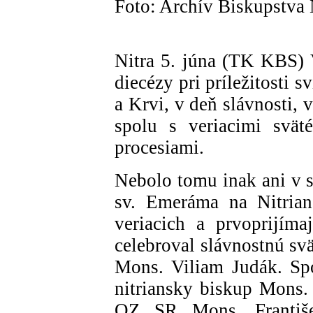
Foto: Archív Biskupstva 
Nitra 5. júna (TK KBS) V
diecézy pri príležitosti 
a Krvi, v deň slávnosti, v
spolu s veriacimi svät
procesiami.
Nebolo tomu inak ani v s
sv. Emeráma na Nitrian
veriacich a prvoprijíma
celebroval slávnostnú sv
Mons. Viliam Judák. Sp
nitriansky biskup Mons.
OZ SR Mons. František