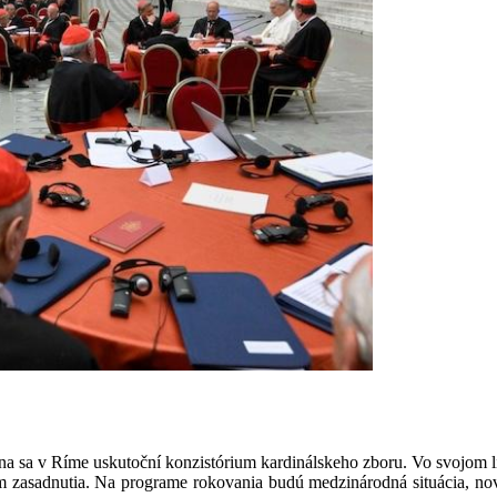
a sa v Ríme uskutoční konzistórium kardinálskeho zboru. Vo svojom li
ram zasadnutia. Na programe rokovania budú medzinárodná situácia, n