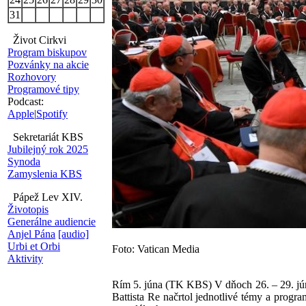
31
Život Cirkvi
Program biskupov
Pozvánky na akcie
Rozhovory
Programové tipy
Podcast:
Apple
|
Spotify
Sekretariát KBS
Jubilejný rok 2025
Synoda
Zamyslenia KBS
Pápež Lev XIV.
Životopis
Generálne audiencie
Anjel Pána
[audio]
Urbi et Orbi
Foto: Vatican Media
Aktivity
Rím 5. júna (TK KBS) V dňoch 26. – 29. jún
Battista Re načrtol jednotlivé témy a prog