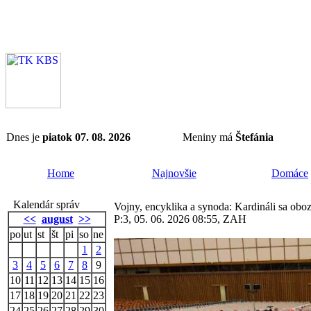
Dnes je
piatok 07. 08. 2026
Meniny má
Štefánia
Home
Najnovšie
Domáce
Kalendár správ
Vojny, encyklika a synoda: Kardináli sa oboz
<<
august
>>
P:3, 05. 06. 2026 08:55, ZAH
po
ut
st
št
pi
so
ne
1
2
3
4
5
6
7
8
9
10
11
12
13
14
15
16
17
18
19
20
21
22
23
24
25
26
27
28
29
30