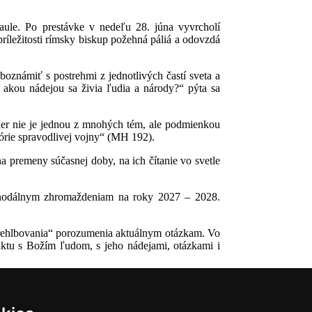
ule. Po prestávke v nedeľu 28. júna vyvrcholí
ríležitosti rímsky biskup požehná páliá a odovzdá
známiť s postrehmi z jednotlivých častí sveta a
 a akou nádejou sa živia ľudia a národy?“ pýta sa
ier nie je jednou z mnohých tém, ale podmienkou
rie spravodlivej vojny“ (MH 192).
a premeny súčasnej doby, na ich čítanie vo svetle
ynodálnym zhromaždeniam na roky 2027 – 2028.
prehlbovania“ porozumenia aktuálnym otázkam. Vo
taktu s Božím ľudom, s jeho nádejami, otázkami i