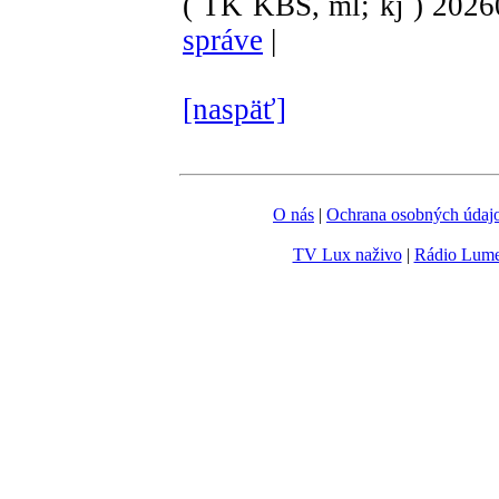
( TK KBS, ml; kj )
202
správe
|
[naspäť]
O nás
|
Ochrana osobných údaj
TV Lux naživo
|
Rádio Lum