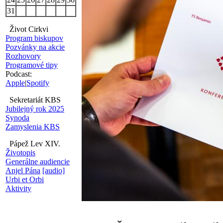
31
Život Cirkvi
Program biskupov
Pozvánky na akcie
Rozhovory
Programové tipy
Podcast:
Apple
|
Spotify
Sekretariát KBS
Jubilejný rok 2025
Synoda
Zamyslenia KBS
Pápež Lev XIV.
Životopis
Generálne audiencie
Anjel Pána
[audio]
Urbi et Orbi
Aktivity