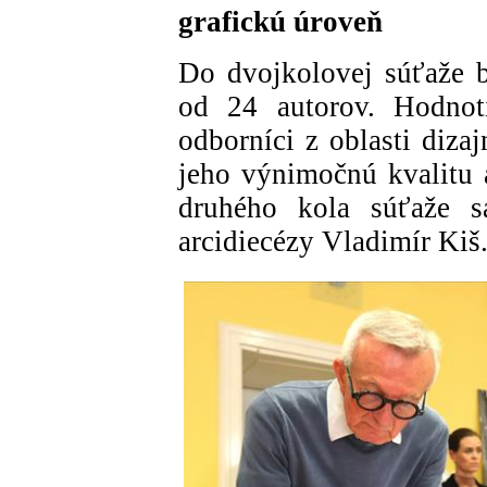
grafickú úroveň
Do dvojkolovej súťaže 
od 24 autorov. Hodnoti
odborníci z oblasti diza
jeho výnimočnú kvalitu a
druhého kola súťaže sa
arcidiecézy Vladimír Kiš