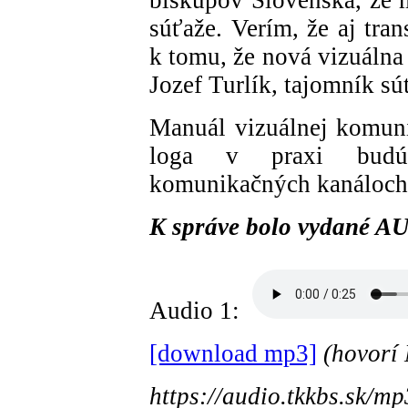
biskupov Slovenska, že 
súťaže. Verím, že aj tra
k tomu, že nová vizuálna 
Jozef Turlík, tajomník sú
Manuál vizuálnej komuni
loga v praxi budú 
komunikačných kanáloc
K správe bolo vydané 
Audio 1:
[download mp3]
(hovorí 
https://audio.tkkbs.sk/