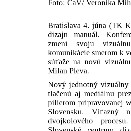
Foto: ČaV/ Veronika Mih
Bratislava 4. júna (TK 
dizajn manuál. Konfer
zmení svoju vizuáln
komunikácie smerom k ver
súťaže na novú vizuálnu 
Milan Pleva.
Nový jednotný vizuálny š
tlačenú aj mediálnu pr
pilierom pripravovanej w
Slovensku. Víťazný 
dvojkolového procesu
Slovenské centrum di