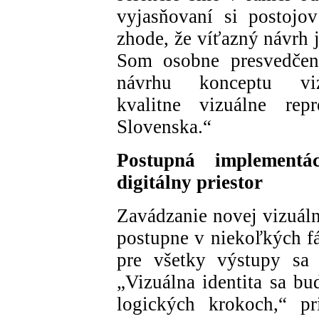
vyjasňovaní si postojo
zhode, že víťazný návrh j
Som osobne presvedčený
návrhu konceptu vi
kvalitne vizuálne rep
Slovenska.“
Postupná implementá
digitálny priestor
Zavádzanie novej vizuáln
postupne v niekoľkých 
pre všetky výstupy sa 
„Vizuálna identita sa b
logických krokoch,“ pr