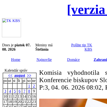
[verzia
Dnes je
piatok 07.
Meniny má
Pošlite tip TK
08. 2026
Štefánia
KBS
Home
Najnovšie
Domáce
Zahrani
Kalendár správ
Komisia vyhodnotila 
<<
august
>>
Konferencie biskupov S
po
ut
st
št
pi
so
ne
1
2
P:3, 04. 06. 2026 08:02,
3
4
5
6
7
8
9
10
11
12
13
14
15
16
17
18
19
20
21
22
23
24
25
26
27
28
29
30