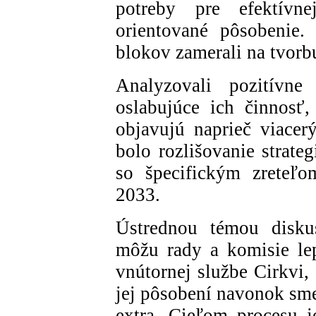
potreby pre efektívne
orientované pôsobenie.
blokov zamerali na tvorbu
Analyzovali pozitívne
oslabujúce ich činnosť
objavujú naprieč viace
bolo rozlišovanie strate
so špecifickým zreteľo
2033.
Ústrednou témou disku
môžu rady a komisie lep
vnútornej službe Cirkvi, 
jej pôsobení navonok sme
extra. Cieľom procesu j