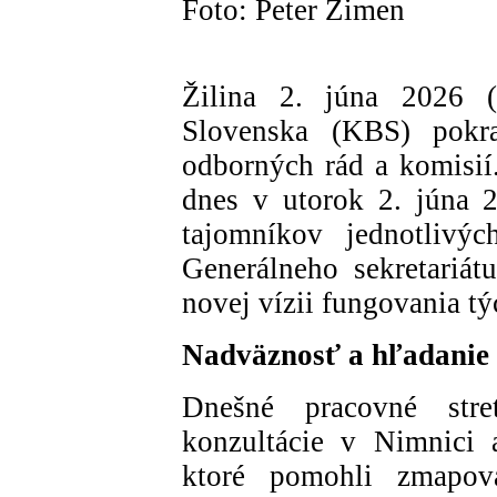
Foto: Peter Zimen
Žilina 2. júna 2026 
Slovenska (KBS) pokra
odborných rád a komisií
dnes v utorok 2. júna 2
tajomníkov jednotliv
Generálneho sekretariá
novej vízii fungovania tý
Nadväznosť a hľadanie 
Dnešné pracovné stre
konzultácie v Nimnici 
ktoré pomohli zmapova