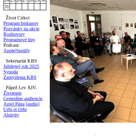
31
Život Cirkvi
Program biskupov
Pozvánky na akcie
Rozhovory
Programové tipy
Podcast:
Apple
|
Spotify
Sekretariát KBS
Jubilejný rok 2025
Synoda
Zamyslenia KBS
Pápež Lev XIV.
Životopis
Generálne audiencie
Anjel Pána
[audio]
Urbi et Orbi
Aktivity