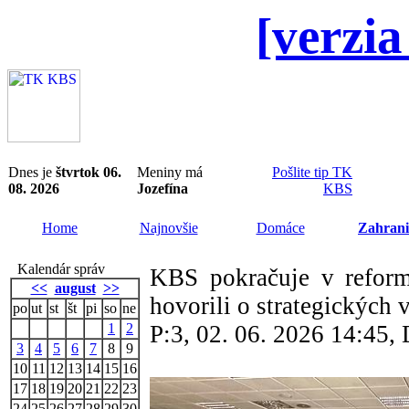
[verzia
Dnes je
štvrtok 06.
Meniny má
Pošlite tip TK
08. 2026
Jozefína
KBS
Home
Najnovšie
Domáce
Zahrani
Kalendár správ
KBS pokračuje v reform
<<
august
>>
hovorili o strategických
po
ut
st
št
pi
so
ne
1
2
P:3, 02. 06. 2026 14:45
3
4
5
6
7
8
9
10
11
12
13
14
15
16
17
18
19
20
21
22
23
24
25
26
27
28
29
30