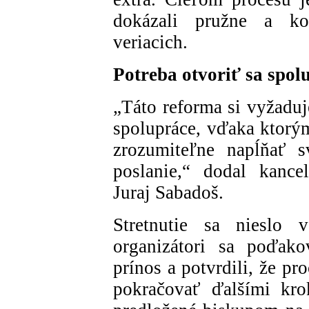
dokázali pružne a ko
veriacich.
Potreba otvoriť sa spol
„Táto reforma si vyžadu
spolupráce, vďaka ktorý
zrozumiteľne napĺňať sv
poslanie,“ dodal kance
Juraj Sabadoš.
Stretnutie sa nieslo 
organizátori sa poďako
prínos a potvrdili, že p
pokračovať ďalšími kro