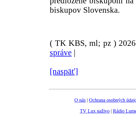
predložené biskupom na
biskupov Slovenska.
( TK KBS, ml; pz )
202
správe
|
[naspäť]
O nás
|
Ochrana osobných údaj
TV Lux naživo
|
Rádio Lum