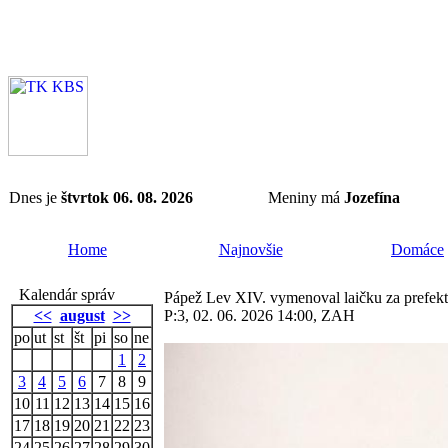
Dnes je
štvrtok 06. 08. 2026
Meniny má
Jozefína
Home
Najnovšie
Domáce
Kalendár správ
Pápež Lev XIV. vymenoval laičku za prefekt
<<
august
>>
P:3, 02. 06. 2026 14:00, ZAH
po
ut
st
št
pi
so
ne
1
2
3
4
5
6
7
8
9
10
11
12
13
14
15
16
17
18
19
20
21
22
23
24
25
26
27
28
29
30