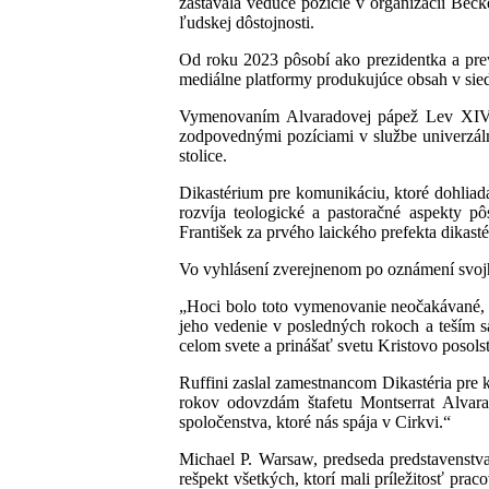
zastávala vedúce pozície v organizácii Bec
ľudskej dôstojnosti.
Od roku 2023 pôsobí ako prezidentka a pr
mediálne platformy produkujúce obsah v siedm
Vymenovaním Alvaradovej pápež Lev XIV. p
zodpovednými pozíciami v službe univerzáln
stolice.
Dikastérium pre komunikáciu, ktoré dohliad
rozvíja teologické a pastoračné aspekty 
František za prvého laického prefekta dikasté
Vo vyhlásení zverejnenom po oznámení svoj
„Hoci bolo toto vymenovanie neočakávané, 
jeho vedenie v posledných rokoch a teším sa
celom svete a prinášať svetu Kristovo posols
Ruffini zaslal zamestnancom Dikastéria pre
rokov odovzdám štafetu Montserrat Alvar
spoločenstva, ktoré nás spája v Cirkvi.“
Michael P. Warsaw, predseda predstavenstva
rešpekt všetkých, ktorí mali príležitosť p