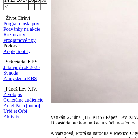
31
Život Cirkvi
Program biskupov
Pozvánky na akcie
Rozhovory
Programové tipy
Podcast:
Apple
|
Spotify
Sekretariát KBS
Jubilejný rok 2025
Synoda
Zamyslenia KBS
Pápež Lev XIV.
Životopis
Generálne audiencie
Anjel Pána
[audio]
Urbi et Orbi
Aktivity
Vatikán 2. júna (TK KBS) Pápež Lev XIV.
Dikastéria pre komunikáciu s účinnosťou od
Alvaradová, ktorá sa narodila v Mexico City