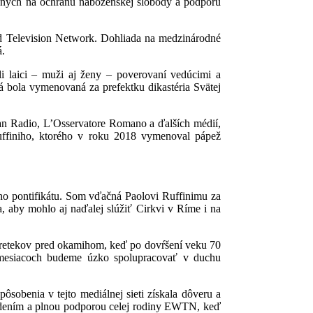
eraných na ochranu náboženskej slobody a podporu
d Television Network. Dohliada na medzinárodné
á.
 laici – muži aj ženy – poverovaní vedúcimi a
á bola vymenovaná za prefektku dikastéria Svätej
can Radio, L’Osservatore Romano a ďalších médií,
Ruffiniho, ktorého v roku 2018 vymenoval pápež
ho pontifikátu. Som vďačná Paolovi Ruffinimu za
, aby mohlo aj naďalej slúžiť Cirkvi v Ríme i na
 pretekov pred okamihom, keď po dovŕšení veku 70
 mesiacoch budeme úzko spolupracovať v duchu
sobenia v tejto mediálnej sieti získala dôveru a
zbudením a plnou podporou celej rodiny EWTN, keď