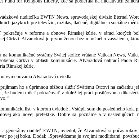
ket Fund for Religious Liberty, kde sa podieľala na iniciatívach zam
evádzková riaditeľka EWTN News, spravodajskej divízie Eternal Wor
ich jazykoch pre televíziu, rozhlas, tlačené, digitálne a sociálne médi
okračuje v reforme a obnove Rímskej kúrie, v rámci ktorých boli
ej Cirkvi. Alvaradová je prvou ženou bez rehoľného zasvätenia, ktor
a na komunikačné systémy Svätej stolice vrátane Vatican News, Vati
pôsobenia Cirkvi v oblasti komunikácie. Alvaradová nahradí Paola 
ria Rímskej kúrie.
ho vymenovania Alvaradová uviedla:
prijímam ho s úprimnou túžbou slúžiť Svätému Otcovi na začiatku je
, že budem môcť pokračovať v dôležitej práci posilňovania dikastéria
tvo.“
 komunikáciu list, v ktorom uviedol: „Vstúpil som do posledného kola
adovej ako novej prefektke. Dobre sa poznáme a v nasledujúcich
 a generálny riaditeľ EWTN, uviedol, že Alvaradová si počas rokov pô
racovať po jej boku. Dodal: „Sprevádzame ju svojimi modlitbami, pov