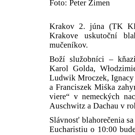
Foto: Peter Zimen
Krakov 2. júna (TK KB
Krakove uskutoční blah
mučeníkov.
Boží služobníci – kňaz
Karol Golda, Włodzimie
Ludwik Mroczek, Ignacy
a Franciszek Miśka zahyn
viere“ v nemeckých nac
Auschwitz a Dachau v ro
Slávnosť blahorečenia s
Eucharistiu o 10:00 bude