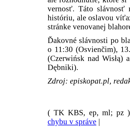
vernosť. Táto slávnosť 
históriu, ale oslavou víť
stránke venovanej blahor
Ďakovné slávnosti po bla
o 11:30 (Osvienčim), 13.
(Czerwińsk nad Wisłą) a
Dębniki).
Zdroj: episkopat.pl, red
( TK KBS, ep, ml; pz 
chybu v správe
|