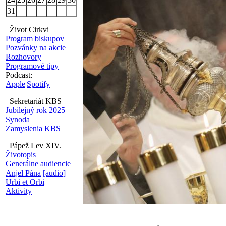
31
Život Cirkvi
Program biskupov
Pozvánky na akcie
Rozhovory
Programové tipy
Podcast:
Apple
|
Spotify
Sekretariát KBS
Jubilejný rok 2025
Synoda
Zamyslenia KBS
Pápež Lev XIV.
Životopis
Generálne audiencie
Anjel Pána
[audio]
Urbi et Orbi
Aktivity