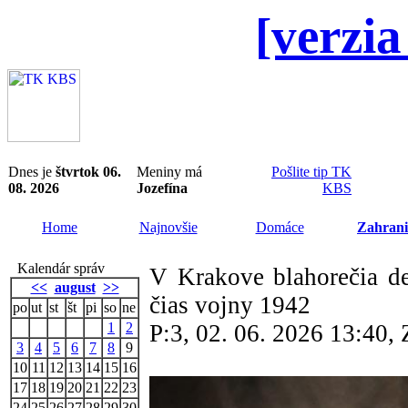
[verzia
Dnes je
štvrtok 06.
Meniny má
Pošlite tip TK
08. 2026
Jozefína
KBS
Home
Najnovšie
Domáce
Zahrani
Kalendár správ
V Krakove blahorečia de
<<
august
>>
čias vojny 1942
po
ut
st
št
pi
so
ne
1
2
P:3, 02. 06. 2026 13:40
3
4
5
6
7
8
9
10
11
12
13
14
15
16
17
18
19
20
21
22
23
24
25
26
27
28
29
30