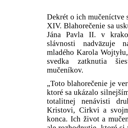
Dekrét o ich mučeníctve 
XIV. Blahorečenie sa usk
Jána Pavla II. v krako
slávnosti nadväzuje n
mladého Karola Wojtyłu,
svedka zatknutia šies
mučeníkov.
„Toto blahorečenie je ve
ktoré sa ukázalo silnejším
totalitnej nenávisti dr
Kristovi, Cirkvi a svo
konca. Ich život a mučen
ale rozhodnutie, ktoré s