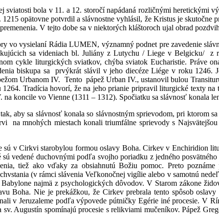
j sviatosti bola v 11. a 12. storočí napádaná rozličnými heretickými 
. 1215 opätovne potvrdil a slávnostne vyhlásil, že Kristus je skutočne 
premenenia. V tejto dobe sa v niektorých kláštoroch ujal obrad pozdviho
Fábry vo vysielaní Rádia LUMEN, významný podnet pre zavedenie slávn
kujúcich sa videniach bl. Juliány z Lutychu / Liege v Belgicku/ z 
čnom cykle liturgických sviatkov, chýba sviatok Eucharistie. Práve o
adenia biskupa sa prvýkrát slávil v jeho diecéze Liége v roku 1246. 
pápežom Urbanom IV. Tento pápež Urban IV., ustanovil bulou Transitur
 1264. Tradícia hovorí, že na jeho prianie pripravil liturgické texty n
 na koncile vo Vienne (1311 – 1312). Spočiatku sa slávnosť konala le
 tak, aby sa slávnosť konala so slávnostným sprievodom, pri ktorom sa
rvi na mnohých miestach konali triumfálne sprievody s Najsvätejšou 
ie sú v Cirkvi starobylou formou oslavy Boha. Cirkev v Enchiridion lit
é sú vedené duchovnými podľa svojho poriadku z jedného posvätného 
enia, tiež ako vďaky za obsiahnutú Božiu pomoc. Preto poznáme 
stania (v rámci slávenia Veľkonočnej vigílie alebo v samotnú nedeľu 
 i Babylone najmä z psychologických dôvodov. V Starom zákone žido
vu Boha. Nie je prekážkou, že Cirkev prebrala tento spôsob oslavy 
nali v Jeruzaleme podľa výpovede pútničky Egérie iné procesie. V Rím
 sv. Augustín spomínajú procesie s relikviami mučeníkov. Pápež Grego