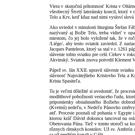
Viera v skutočnú prítomnosť Krista v Oltárne
všeobecný Štvrtý lateránsky koncil, ktorý v r
Telo a Krv, keď kňaz nad nimi vysloví slová 
Ako uviedol v minulosti liturgista Štefan 
nazývaný aj Božie Telo, treba vidieť v opa
miestom, čo jej bolo vyložené tak, že v ro
/Liége/, aby tento sviatok zaviedol. Z nari
Jacques Panteleon, ktorý sa stal v r. 1261 
slávenie tohto sviatku pre celú Cirkev v roku
Akvinský. Sviatok znova potvrdil Klement V.
Pápež sv. Ján XXII. upravil slávenie sviatku
slávnosť Najsvätejšieho Kristovho Tela a K
Krista Spasiteľa.
Tu je veľmi dôležité si uvedomiť, že proces
modlitbové pobožnosti veriaceho ľudu, ktor
pripomienky obsiahnutého Božieho dobrod
(Kvetnú) nedeľu, v Nedeľu Pánovho zmŕtvychv
atď. Procesie poznali už pohania v Egypte
ktorou kráľ Dávid dokonca tancoval na osla
Obetovania Pána. Tiež v tomto storočí sa ko
rôznych rímskych kostolov. Už sv. Ambróz a
sa už predtým konali v Gálii.