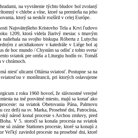
výhradami, na vyvrátenie týchto bludov bol zvolaný
prítomný v chlebe a víne, ktoré sa premieňa na jeho
vania, ktorý sa neskôr rozšíril v celej Európe.
osti Najsvätejšieho Kristovho Tela a Krvi ľudovo
roku 1209, ktorá videla žiarivý mesiac s tmavým
na naliehala na svojho biskupa Róberta z Lutychu
Jedným z arcidiakonov v katedrále v Liége bol aj
us de hoc mundo / Chystám sa odísť z tohto sveta/
a tento sviatok pre omšu a Liturgiu hodín sv. Tomáš
n v chrámoch.
 má niesť ulicami Oltárna sviatosť. Postupne sa na
sviatosťou v monštrancii, pri ktorých oslavujeme
urgicum z roku 1960 hovorí, že slávnostné verejné
miesta na iné posvätné miesto, majú sa konať ako
procesie: na sviatok Obetovania Pána, Palmovu
cez deň) na sv. Marka, Prosebné dni, Patrocínia,
vský národ konal procesie s Archou zmluvy, pred
Boha. V 5. storočí sa konala procesia na sviatok
e sú známe Stationes procesie, ktoré sa konajú z
r Veľký zaviedol procesie na prosebné dni, ktoré