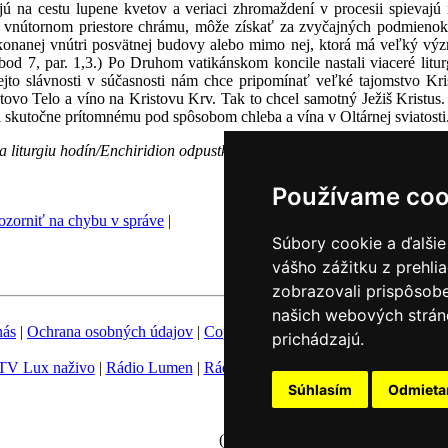
ú na cestu lupene kvetov a veriaci zhromaždení v procesii spievajú n
vo vnútornom priestore chrámu, môže získať za zvyčajných podmienok
i konanej vnútri posvätnej budovy alebo mimo nej, ktorá má veľký vý
od 7, par. 1,3.) Po Druhom vatikánskom koncile nastali viaceré liturg
tejto slávnosti v súčasnosti nám chce pripomínať veľké tajomstvo Kr
stovo Telo a víno na Kristovu Krv. Tak to chcel samotný Ježiš Kristus
i skutočne prítomnému pod spôsobom chleba a vína v Oltárnej sviatosti
 liturgiu hodín/Enchiridion odpustkov
Používame coo
zorniť na chybu v správe
|
Súbory cookie a ďalšie
vášho zážitku z prehli
zobrazovali prispôsobe
našich webových stráno
nás
|
Ochrana osobných údajov
|
Copyright
|
Fotobanka
|
Hovorca KBS
prichádzajú.
TV Lux naživo
|
Rádio Lumen
|
Rádio Vatikán
|
SSV
|
Katolícke novin
Súhlasím
Odmiet
Nastavenie Cookies
(c) TK KBS 2003 - 2026