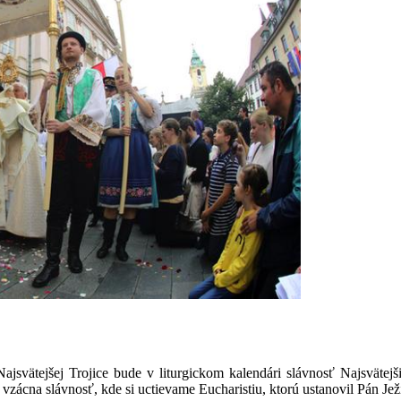
ajsvätejšej Trojice bude v liturgickom kalendári slávnosť Najsvätejš
 vzácna slávnosť, kde si uctievame Eucharistiu, ktorú ustanovil Pán Jež