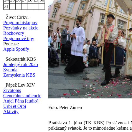
31
Život Cirkvi
Program biskupov
Pozvánky na akcie
Rozhovory
Programové tipy
Podcast:
Apple
|
Spotify
Sekretariát KBS
Jubilejný rok 2025
Synoda
Zamyslenia KBS
Pápež Lev XIV.
Životopis
Generálne audiencie
Anjel Pána
[audio]
Urbi et Orbi
Foto: Peter Zimen
Aktivity
Bratislava 1. júna (TK KBS) Po slávnosti N
prikázaný sviatok. Je to mimoriadne krásna a