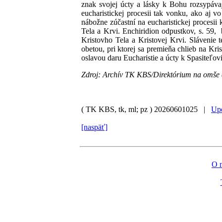
znak svojej úcty a lásky k Bohu rozsypávaj
eucharistickej procesii tak vonku, ako aj 
nábožne zúčastní na eucharistickej procesi
Tela a Krvi. Enchiridion odpustkov, s. 59, b
Kristovho Tela a Kristovej Krvi. Slávenie 
obetou, pri ktorej sa premieňa chlieb na Kri
oslavou daru Eucharistie a úcty k Spasiteľov
Zdroj: Archív TK KBS/Direktórium na omše a
( TK KBS, tk, ml; pz )
20260601025 |
Upo
[naspäť]
O 