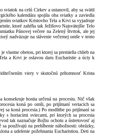
o sviatok na celú Cirkev a ustanovil, aby sa svätil
gického kalendára spojila oba sviatky a zaviedla
ojením sviatkov Kristovho Tela a Krvi sa vyjadruje
tie, ktoré zahŕňa tak Ježišovo Najsvätejšie Telo
pamiatku Pánovej večere na Zelený štvrtok, ale jej
torý nadväzuje na slávenie večernej omše v tento
e vlastne obetou, pri ktorej sa premieňa chlieb na
Tela a Krvi je oslavou daru Eucharistie a úcty k
viditeľnením viery v skutočnú prítomnosť Krista
sa konsekruje hostia určená na procesiu. Nič však
procesia koná po omši, po prijímaní veriacich sa
rej sa koná procesia.) Po modlitbe po prijímaní sa
ky s horiacimi sviecami, pri ktorých sa procesia
rievod tak naznačuje Božiu ochotu a ústretovosť aj
é sa používajú na prehĺbenie nábožnosti: obrázky,
lona a udelenie požehnania Eucharistiou. Deti na