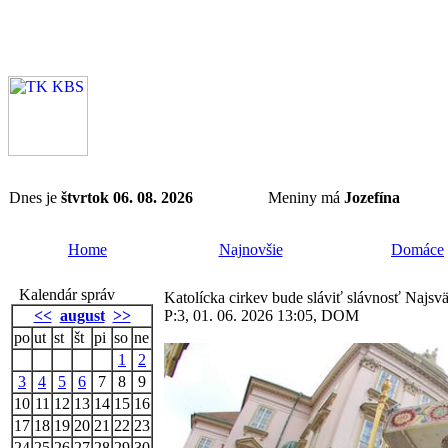
Dnes je
štvrtok 06. 08. 2026
Meniny má
Jozefína
Home
Najnovšie
Domáce
Kalendár správ
Katolícka cirkev bude sláviť slávnosť Najsvät
<<
august
>>
P:3, 01. 06. 2026 13:05, DOM
po
ut
st
št
pi
so
ne
1
2
3
4
5
6
7
8
9
10
11
12
13
14
15
16
17
18
19
20
21
22
23
24
25
26
27
28
29
30