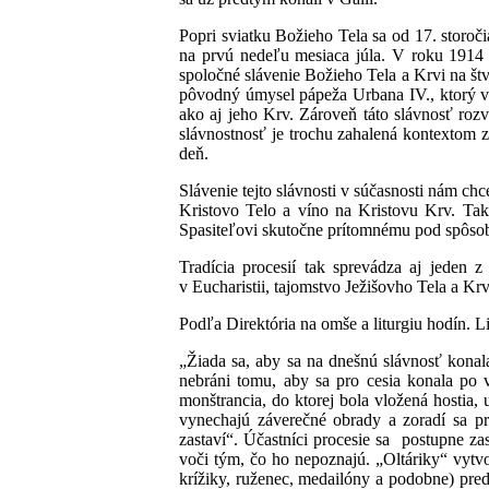
Popri sviatku Božieho Tela sa od 17. storočia
na prvú nedeľu mesiaca júla. V roku 1914 sv
spoločné slávenie Božieho Tela a Krvi na štv
pôvodný úmysel pápeža Urbana IV., ktorý v b
ako aj jeho Krv. Zároveň táto slávnosť rozví
slávnostnosť je trochu zahalená kontextom 
deň.
Slávenie tejto slávnosti v súčasnosti nám ch
Kristovo Telo a víno na Kristovu Krv. Tak 
Spasiteľovi skutočne prítomnému pod spôsobo
Tradícia procesií tak sprevádza aj jeden 
v Eucharistii, tajomstvo Ježišovho Tela a Krv
Podľa Direktória na omše a liturgiu hodín. 
„Žiada sa, aby sa na dnešnú slávnosť konala
nebráni tomu, aby sa pro cesia konala po v
monštrancia, do ktorej bola vložená hostia, 
vynechajú záverečné obrady a zoradí sa pro
zastaví“. Účastníci procesie sa postupne zas
voči tým, čo ho nepoznajú. „Oltáriky“ vytvo
krížiky, ruženec, medailóny a podobne) pre