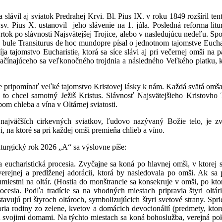
 slávil aj sviatok Predrahej Krvi. Bl. Pius IX. v roku 1849 rozšíril tent
. Pius X. ustanovil jeho slávenie na 1. júla. Posledná reforma litur
rtok po slávnosti Najsvätejšej Trojice, alebo v nasledujúcu nedeľu. Sp
ule Transiturus de hoc mundopre písal o jednotnom tajomstve Eucharis
ja tajomstvo Eucharistie, ktorá sa síce slávi aj pri večernej omši na 
začínajúceho sa veľkonočného trojdnia a následného Veľkého piatku, k
ce pripomínať veľké tajomstvo Kristovej lásky k nám. Každá svätá omša j
to chcel samotný Ježiš Kristus. Slávnosť Najsvätejšieho Kristovho 
m chleba a vína v Oltárnej sviatosti.
z najväčších cirkevných sviatkov, ľudovo nazývaný Božie telo, je z
i, na ktoré sa pri každej omši premieňa chlieb a víno.
Liturgický rok 2026 „A“ sa výslovne píše:
 eucharistická procesia. Zvyčajne sa koná po hlavnej omši, v ktorej 
erejnej a predĺženej adorácii, ktorá by nasledovala po omši. Ak sa 
umiestni na oltár. (Hostia do monštrancie sa konsekruje v omši, po kto
cesia. Podľa tradície sa na vhodných miestach pripravia štyri oltári
tavujú pri štyroch oltároch, symbolizujúcich štyri svetové strany. Sp
ria rodiny zo zelene, kvetov a domácich devocionálií (predmety, ktor
d svojimi domami. Na týchto miestach sa koná bohoslužba, verejná pok