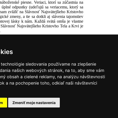
áboženské piesne. Veriaci, ktorí sa zúčastnia na
 úplné odpustky (udeľujú sa veriacemu, ktorý sa
znam zvlášť na Slávnosť Najsvätejšieho Kristovho
ické zmeny, a tie sa dotkli aj slávenia tajomstiev
istovej lásky k nám. Každá svätá omša je vlastne
. Slávnosť Najsvätejšieho Kristovho Tela a Krvi je
.
kies
 technológie sledovania používame na zlepšenie
adania našich webových stránok, na to, aby sme vám
ný obsah a cielené reklamy, na analýzu návštevnosti
k a na pochopenie toho, odkiaľ naši návštevníci
|
Zoznam hovorcov diecéz
y
|
Výveska
|
Do kostola
am
Zmeniť moje nastavenia