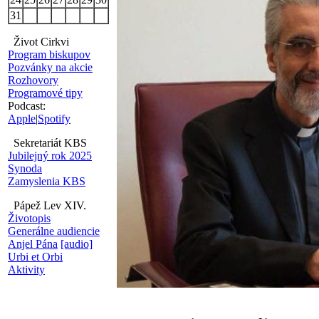
31
Život Cirkvi
Program biskupov
Pozvánky na akcie
Rozhovory
Programové tipy
Podcast:
Apple
|
Spotify
Sekretariát KBS
Jubilejný rok 2025
Synoda
Zamyslenia KBS
Pápež Lev XIV.
Životopis
Generálne audiencie
Anjel Pána
[audio]
Urbi et Orbi
Aktivity