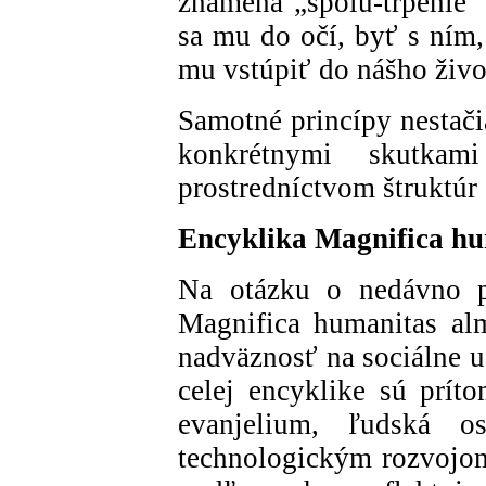
znamená „spolu-trpenie“ 
sa mu do očí, byť s ním,
mu vstúpiť do nášho živo
Samotné princípy nestači
konkrétnymi skutkam
prostredníctvom štruktúr 
Encyklika Magnifica h
Na otázku o nedávno p
Magnifica humanitas alm
nadväznosť na sociálne u
celej encyklike sú príto
evanjelium, ľudská 
technologickým rozvojom