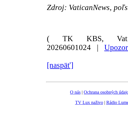
Zdroj: VaticanNews, poľs
( TK KBS, Vati
20260601024 |
Upozor
[naspäť]
O nás
|
Ochrana osobných údaj
TV Lux naživo
|
Rádio Lum