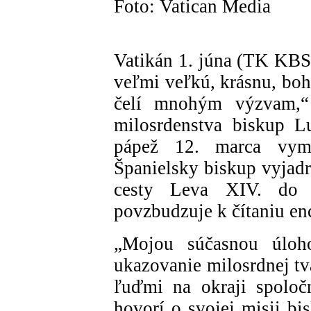
Foto: Vatican Media
Vatikán 1. júna (TK KBS)
veľmi veľkú, krásnu, boh
čelí mnohým výzvam,“ 
milosrdenstva biskup L
pápež 12. marca vyme
Španielsky biskup vyjadru
cesty Leva XIV. do 
povzbudzuje k čítaniu en
„Mojou súčasnou úloh
ukazovanie milosrdnej tv
ľuďmi na okraji spoloč
hovorí o svojej misii b