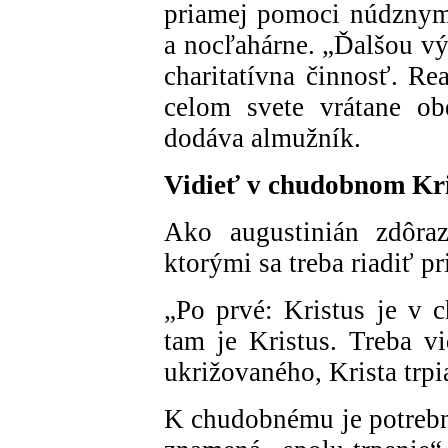
priamej pomoci núdznym s
a nocľahárne. „Ďalšou v
charitatívna činnosť. R
celom svete vrátane obe
dodáva almužník.
Vidieť v chudobnom Kri
Ako augustinián zdôraz
ktorými sa treba riadiť 
„Po prvé: Kristus je v
tam je Kristus. Treba v
ukrižovaného, Krista trp
K chudobnému je potrebn