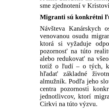
sme zjednotení v Kristovi 
Migranti sú konkrétni ľ
Návšteva Kanárskych os
venovanou osudu migranto
ktorá si vyžaduje odp
pozornosť na túto reali
alebo redukovať na všeo
totiž o ľudí – o tých, k
hľadať základné život
almužník. Podľa jeho slo
centra pozornosti konkr
jednotlivcov, ktorí mi
Cirkvi na túto výzvu.