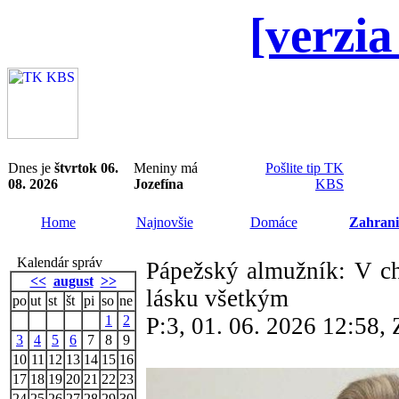
[verzia
Dnes je
štvrtok 06.
Meniny má
Pošlite tip TK
08. 2026
Jozefína
KBS
Home
Najnovšie
Domáce
Zahrani
Kalendár správ
Pápežský almužník: V ch
<<
august
>>
lásku všetkým
po
ut
st
št
pi
so
ne
1
2
P:3, 01. 06. 2026 12:58
3
4
5
6
7
8
9
10
11
12
13
14
15
16
17
18
19
20
21
22
23
24
25
26
27
28
29
30