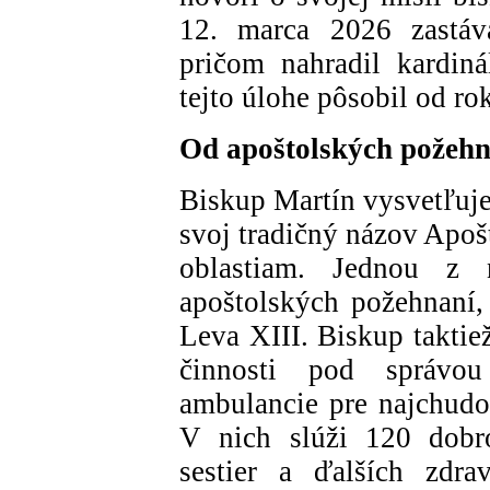
12. marca 2026 zastáv
pričom nahradil kardin
tejto úlohe pôsobil od ro
Od apoštolských požehn
Biskup Martín vysvetľuje
svoj tradičný názov Apoš
oblastiam. Jednou z 
apoštolských požehnaní, 
Leva XIII. Biskup taktie
činnosti pod správo
ambulancie pre najchudo
V nich slúži 120 dobro
sestier a ďalších zdra