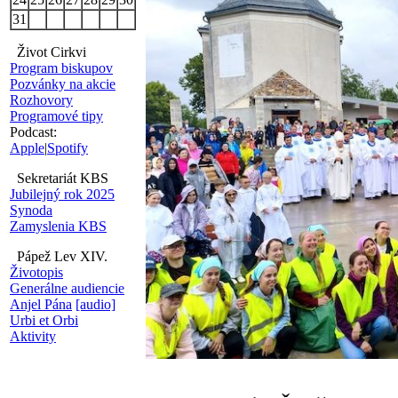
31
Život Cirkvi
Program biskupov
Pozvánky na akcie
Rozhovory
Programové tipy
Podcast:
Apple
|
Spotify
Sekretariát KBS
Jubilejný rok 2025
Synoda
Zamyslenia KBS
Pápež Lev XIV.
Životopis
Generálne audiencie
Anjel Pána
[audio]
Urbi et Orbi
Aktivity