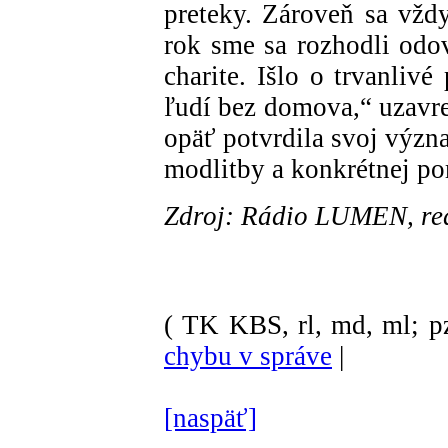
preteky. Zároveň sa vž
rok sme sa rozhodli odo
charite. Išlo o trvanliv
ľudí bez domova,“ uzavre
opäť potvrdila svoj význ
modlitby a konkrétnej p
Zdroj: Rádio LUMEN, re
( TK KBS, rl, md, ml; p
chybu v správe
|
[naspäť]