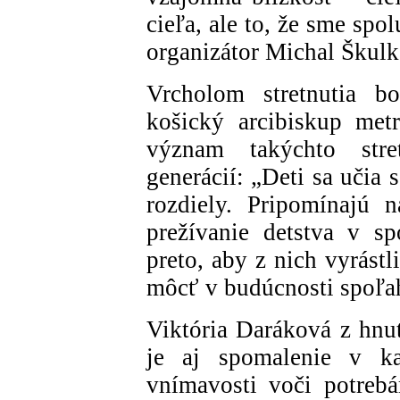
cieľa, ale to, že sme sp
organizátor Michal Škulk
Vrcholom stretnutia bo
košický arcibiskup met
význam takýchto stre
generácií: „Deti sa učia 
rozdiely. Pripomínajú 
prežívanie detstva v s
preto, aby z nich vyrást
môcť v budúcnosti spoľa
Viktória Daráková z hnu
je aj spomalenie v 
vnímavosti voči potrebá