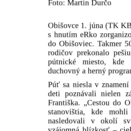
Foto: Martin Ďurčo
Obišovce 1. júna (TK KBS
s hnutím eRko zorganizov
do Obišoviec. Takmer 5
rodičov prekonalo pešiu
pútnické miesto, kde p
duchovný a herný progra
Púť sa niesla v znamení
deti poznávali nielen z
Františka. „Cestou do Ob
stanovištia, kde mohli
nasledovali v okolí s
vzájomná blízkosť – cie