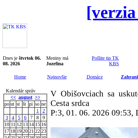
[verzia
Dnes je
štvrtok 06.
Meniny má
Pošlite tip TK
08. 2026
Jozefína
KBS
Home
Najnovšie
Domáce
Zahrani
Kalendár správ
V Obišovciach sa uskut
<<
august
>>
Cesta srdca
po
ut
st
št
pi
so
ne
1
2
P:3, 01. 06. 2026 09:53
3
4
5
6
7
8
9
10
11
12
13
14
15
16
17
18
19
20
21
22
23
24
25
26
27
28
29
30