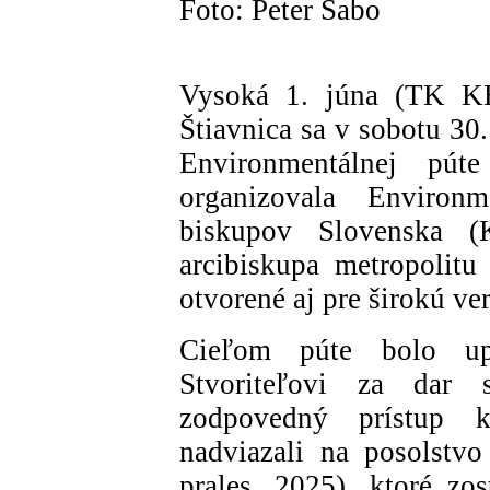
Foto: Peter Sabo
Vysoká 1. júna (TK K
Štiavnica sa v sobotu 30
Environmentálnej púte
organizovala Environm
biskupov Slovenska 
arcibiskupa metropolit
otvorené aj pre širokú ve
Cieľom púte bolo up
Stvoriteľovi za dar 
zodpovedný prístup k
nadviazali na posolstv
prales, 2025), ktoré zo