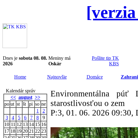
[verzia
Dnes je
sobota 08. 08.
Meniny má
Pošlite tip TK
2026
Oskár
KBS
Home
Najnovšie
Domáce
Zahrani
Kalendár správ
Environmentálna púť L
<<
august
>>
starostlivosťou o zem
po
ut
st
št
pi
so
ne
1
2
P:3, 01. 06. 2026 09:30
3
4
5
6
7
8
9
10
11
12
13
14
15
16
17
18
19
20
21
22
23
24
25
26
27
28
29
30