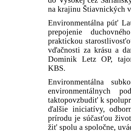
na krajinu Štiavnických 
Environmentálna púť Laud
prepojenie duchovnéh
praktickou starostlivosť
vďačnosti za krásu a dar
Dominik Letz OP, tajo
KBS.
Environmentálna sub
environmentálnych po
taktopovzbudiť k spolupr
ďalšie iniciatívy, odbor
prírodu je súčasťou živo
žiť spolu a spoločne, uvá