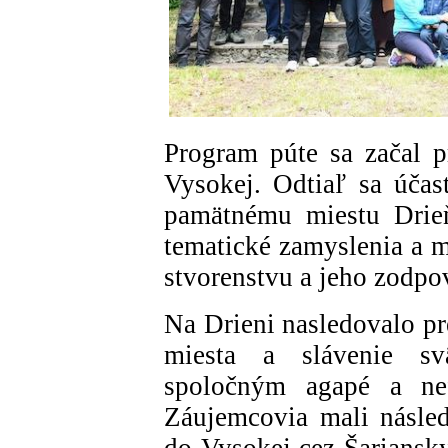
Program púte sa začal p
Vysokej. Odtiaľ sa účas
pamätnému miestu Drieň
tematické zamyslenia a 
stvorenstvu a jeho zodpo
Na Drieni nasledovalo pr
miesta a slávenie sv
spoločným agapé a nef
Záujemcovia mali násled
do Vysokej cez Šariansky