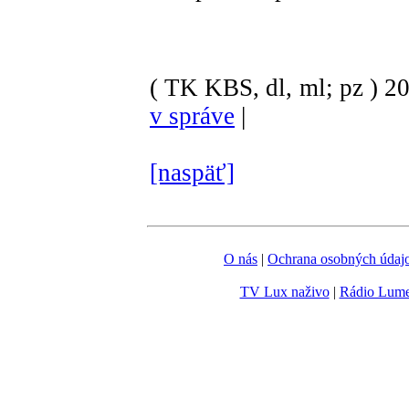
( TK KBS, dl, ml; pz )
2
v správe
|
[naspäť]
O nás
|
Ochrana osobných údaj
TV Lux naživo
|
Rádio Lum