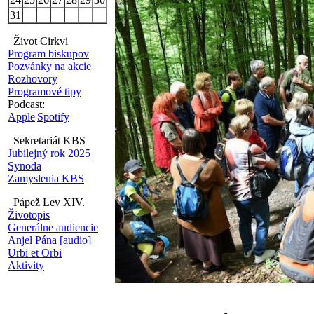
31
Život Cirkvi
Program biskupov
Pozvánky na akcie
Rozhovory
Programové tipy
Podcast:
Apple
|
Spotify
Sekretariát KBS
Jubilejný rok 2025
Synoda
Zamyslenia KBS
Pápež Lev XIV.
Životopis
Generálne audiencie
Anjel Pána
[audio]
Urbi et Orbi
Aktivity