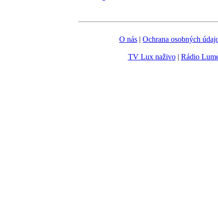
O nás
|
Ochrana osobných údaj
TV Lux naživo
|
Rádio Lum