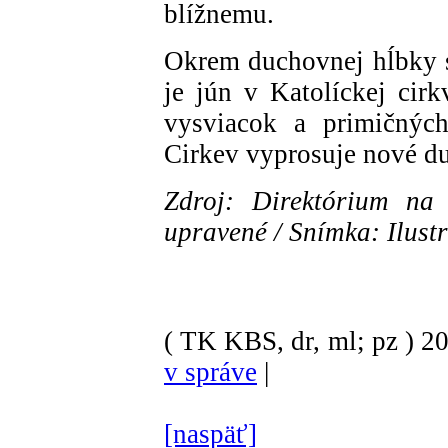
blížnemu.
Okrem duchovnej hĺbky s
je jún v Katolíckej cir
vysviacok a primičných
Cirkev vyprosuje nové d
Zdroj: Direktórium na 
upravené / Snímka: Ilust
( TK KBS, dr, ml; pz )
2
v správe
|
[naspäť]