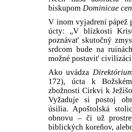
biskupom
Dominicae ce
V inom vyjadrení pápež p
úcty: „V blízkosti Kri
poznávať skutočný zmys
srdcom bude na ruinách
možné postaviť civilizáci
Ako uvádza
Direktórium
172), úcta k Božském
zbožnosti Cirkvi k Ježišo
Vyžaduje si postoj obr
úsilia. Apoštolská stol
obnovu – či už prostre
biblických koreňov, aleb