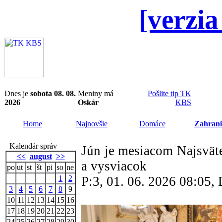
[verzia
Dnes je
sobota 08. 08.
Meniny má
Pošlite tip TK
2026
Oskár
KBS
Home
Najnovšie
Domáce
Zahrani
Kalendár správ
Jún je mesiacom Najsväte
<<
august
>>
a vysviacok
po
ut
st
št
pi
so
ne
1
2
P:3, 01. 06. 2026 08:05
3
4
5
6
7
8
9
10
11
12
13
14
15
16
17
18
19
20
21
22
23
24
25
26
27
28
29
30