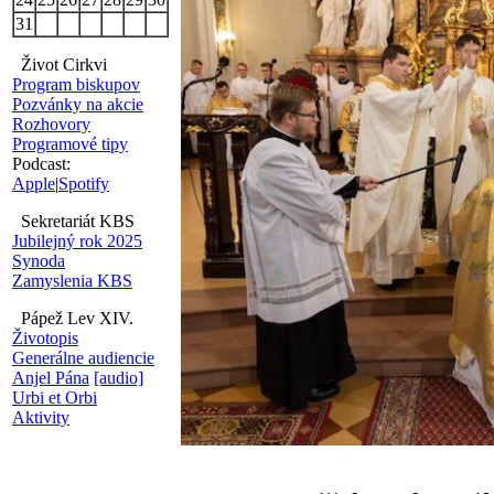
31
Život Cirkvi
Program biskupov
Pozvánky na akcie
Rozhovory
Programové tipy
Podcast:
Apple
|
Spotify
Sekretariát KBS
Jubilejný rok 2025
Synoda
Zamyslenia KBS
Pápež Lev XIV.
Životopis
Generálne audiencie
Anjel Pána
[audio]
Urbi et Orbi
Aktivity