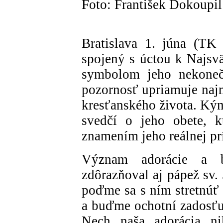
Foto: František Dokoupil
Bratislava 1. júna (TK
spojený s úctou k Najsvä
symbolom jeho nekoneč
pozornosť upriamuje najm
kresťanského života. Kým
svedčí o jeho obete, k
znamením jeho reálnej pr
Význam adorácie a bl
zdôrazňoval aj pápež sv.
poďme sa s ním stretnúť 
a buďme ochotní zadosťuč
Nech naša adorácia nik