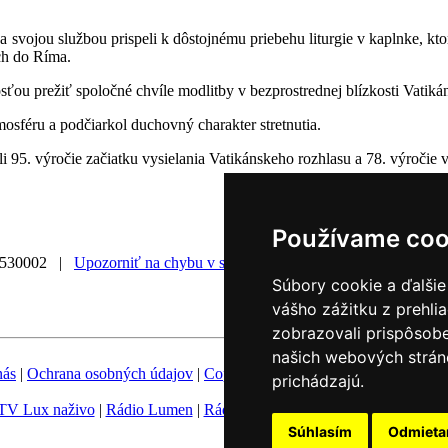
a svojou službou prispeli k dôstojnému priebehu liturgie v kaplnke, kt
ich do Ríma.
osťou prežiť spoločné chvíle modlitby v bezprostrednej blízkosti Vatiká
mosféru a podčiarkol duchovný charakter stretnutia.
 95. výročie začiatku vysielania Vatikánskeho rozhlasu a 78. výročie v
Používame coo
0530002 |
Upozorniť na chybu v správe
|
Súbory cookie a ďalšie
vášho zážitku z prehli
zobrazovali prispôsobe
našich webových stráno
nás
|
Ochrana osobných údajov
|
Copyright
|
Fotobanka
|
Hovorca KBS
prichádzajú.
TV Lux naživo
|
Rádio Lumen
|
Rádio Vatikán
|
SSV
|
Katolícke novin
Súhlasím
Odmiet
Nastavenie Cookies