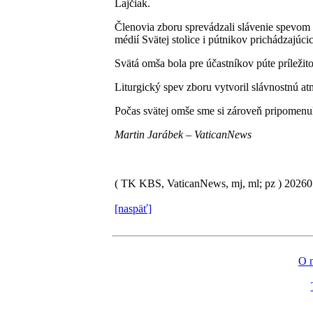
Lajčiak.
Členovia zboru sprevádzali slávenie spevom 
médií Svätej stolice i pútnikov prichádzajúc
Svätá omša bola pre účastníkov púte príležit
Liturgický spev zboru vytvoril slávnostnú at
Počas svätej omše sme si zároveň pripomenuli
Martin Jarábek – VaticanNews
( TK KBS, VaticanNews, mj, ml; pz )
2026
[naspäť]
O 