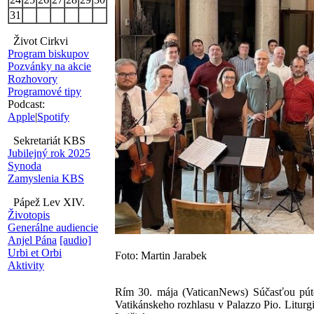
31
Život Cirkvi
Program biskupov
Pozvánky na akcie
Rozhovory
Programové tipy
Podcast:
Apple
|
Spotify
Sekretariát KBS
Jubilejný rok 2025
Synoda
Zamyslenia KBS
Pápež Lev XIV.
Životopis
Generálne audiencie
Anjel Pána
[audio]
Urbi et Orbi
Foto: Martin Jarabek
Aktivity
Rím 30. mája (VaticanNews) Súčasťou pút
Vatikánskeho rozhlasu v Palazzo Pio. Liturg