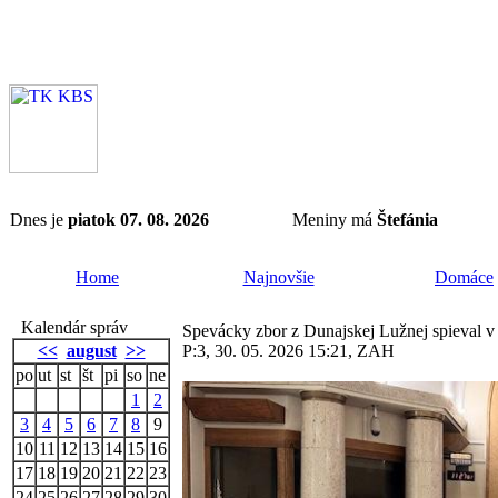
Dnes je
piatok 07. 08. 2026
Meniny má
Štefánia
Home
Najnovšie
Domáce
Kalendár správ
Spevácky zbor z Dunajskej Lužnej spieval v
<<
august
>>
P:3, 30. 05. 2026 15:21, ZAH
po
ut
st
št
pi
so
ne
1
2
3
4
5
6
7
8
9
10
11
12
13
14
15
16
17
18
19
20
21
22
23
24
25
26
27
28
29
30