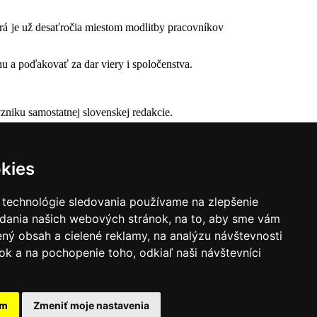
orá je už desaťročia miestom modlitby pracovníkov
nu a poďakovať za dar viery i spoločenstva.
zniku samostatnej slovenskej redakcie.
kies
 technológie sledovania používame na zlepšenie
adania našich webových stránok, na to, aby sme vám
ný obsah a cielené reklamy, na analýzu návštevnosti
k a na pochopenie toho, odkiaľ naši návštevníci
|
Zoznam hovorcov diecéz
y
|
Výveska
|
Do kostola
am
Zmeniť moje nastavenia