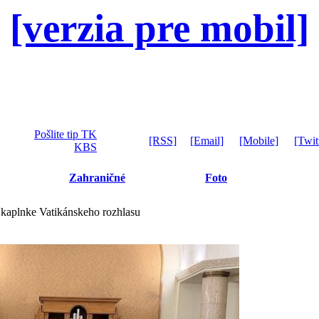
[verzia pre mobil]
Pošlite tip TK
[RSS]
[Email]
[Mobile]
[Twit
KBS
Zahraničné
Foto
 kaplnke Vatikánskeho rozhlasu