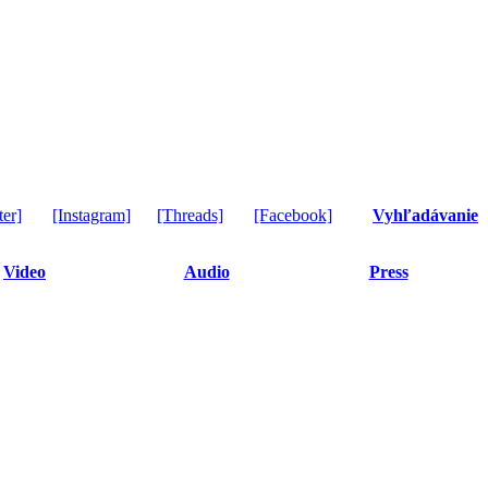
ter]
[Instagram]
[Threads]
[Facebook]
Vyhľadávanie
Video
Audio
Press