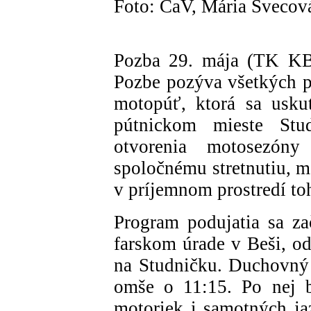
Foto: ČaV, Mária Švecov
Pozba 29. mája (TK KBS
Pozbe pozýva všetkých pr
motopúť, ktorá sa usku
pútnickom mieste Studn
otvorenia motosezóny
spoločnému stretnutiu, 
v príjemnom prostredí to
Program podujatia sa za
farskom úrade v Beši, od
na Studničku. Duchovný 
omše o 11:15. Po nej b
motoriek i samotných jaz