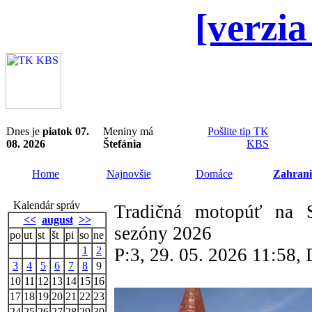
[verzia
Dnes je
piatok 07.
Meniny má
Pošlite tip TK
08. 2026
Štefánia
KBS
Home
Najnovšie
Domáce
Zahrani
Kalendár správ
Tradičná motopúť na S
<<
august
>>
sezóny 2026
po
ut
st
št
pi
so
ne
1
2
P:3, 29. 05. 2026 11:58
3
4
5
6
7
8
9
10
11
12
13
14
15
16
17
18
19
20
21
22
23
24
25
26
27
28
29
30