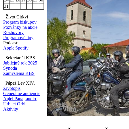
31
Život Cirkvi
Program biskupov
Pozvánky na akcie
Rozhovory
Programové tipy
Podcast:
Apple
|
Spotify
Sekretariát KBS
Jubilejný rok 2025
Synoda
Zamyslenia KBS
Pápež Lev XIV.
Životopis
Generálne audiencie
Anjel Pána
[audio]
Urbi et Orbi
Aktivity