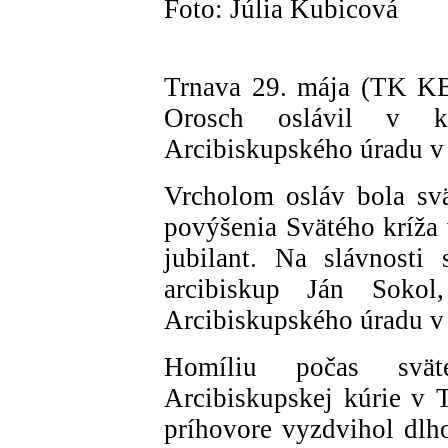
Foto: Júlia Kubicová
Trnava 29. mája (TK KB
Orosch oslávil v k
Arcibiskupského úradu v 
Vrcholom osláv bola sv
povýšenia Svätého kríža 
jubilant. Na slávnosti 
arcibiskup Ján Soko
Arcibiskupského úradu v
Homíliu počas svät
Arcibiskupskej kúrie v
príhovore vyzdvihol dlh