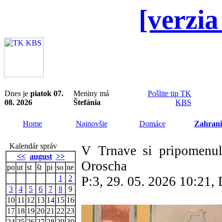
[verzia
Dnes je
piatok 07.
Meniny má
Pošlite tip TK
08. 2026
Štefánia
KBS
Home
Najnovšie
Domáce
Zahrani
Kalendár správ
V Trnave si pripomenul
<<
august
>>
Oroscha
po
ut
st
št
pi
so
ne
1
2
P:3, 29. 05. 2026 10:21
3
4
5
6
7
8
9
10
11
12
13
14
15
16
17
18
19
20
21
22
23
24
25
26
27
28
29
30