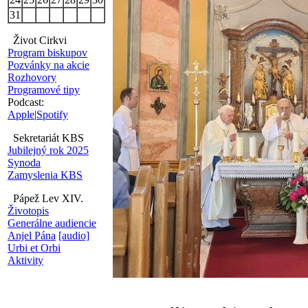
31
Život Cirkvi
Program biskupov
Pozvánky na akcie
Rozhovory
Programové tipy
Podcast:
Apple
|
Spotify
Sekretariát KBS
Jubilejný rok 2025
Synoda
Zamyslenia KBS
Pápež Lev XIV.
Životopis
Generálne audiencie
Anjel Pána
[audio]
Urbi et Orbi
Aktivity