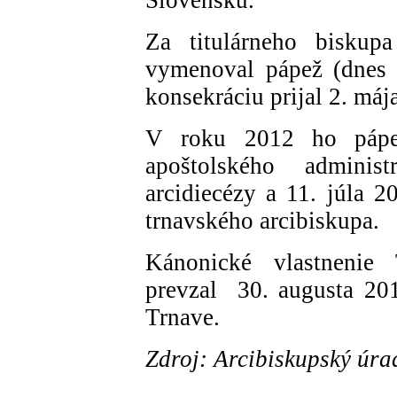
Za titulárneho biskup
vymenoval pápež (dnes 
konsekráciu prijal 2. máj
V roku 2012 ho pápe
apoštolského adminis
arcidiecézy a 11. júla 
trnavského arcibiskupa.
Kánonické vlastnenie T
prevzal 30. augusta 201
Trnave.
Zdroj: Arcibiskupský úra