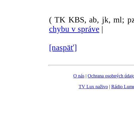
( TK KBS, ab, jk, ml; pz
chybu v správe
|
[naspäť]
O nás
|
Ochrana osobných údaj
TV Lux naživo
|
Rádio Lum