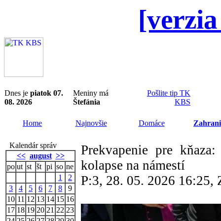
[verzia
Dnes je
piatok 07.
Meniny má
Pošlite tip TK
08. 2026
Štefánia
KBS
Home
Najnovšie
Domáce
Zahrani
Kalendár správ
Prekvapenie pre kňaza
<<
august
>>
kolapse na námestí
po
ut
st
št
pi
so
ne
1
2
P:3, 28. 05. 2026 16:25
3
4
5
6
7
8
9
10
11
12
13
14
15
16
17
18
19
20
21
22
23
24
25
26
27
28
29
30