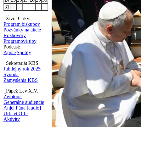
31
Život Cirkvi
Program biskupov
Pozvánky na akcie
Rozhovory
Programové tipy
Podcast:
Apple
|
Spotify
Sekretariát KBS
Jubilejný rok 2025
Synoda
Zamyslenia KBS
Pápež Lev XIV.
Životopis
Generálne audiencie
Anjel Pána
[audio]
Urbi et Orbi
Aktivity