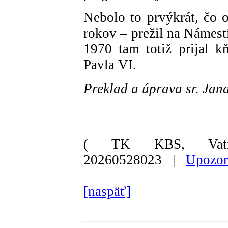
Nebolo to prvýkrát, čo o
rokov – prežil na Námest
1970 tam totiž prijal k
Pavla VI.
Preklad a úprava sr. Ja
( TK KBS, Vati
20260528023 |
Upozor
[naspäť]