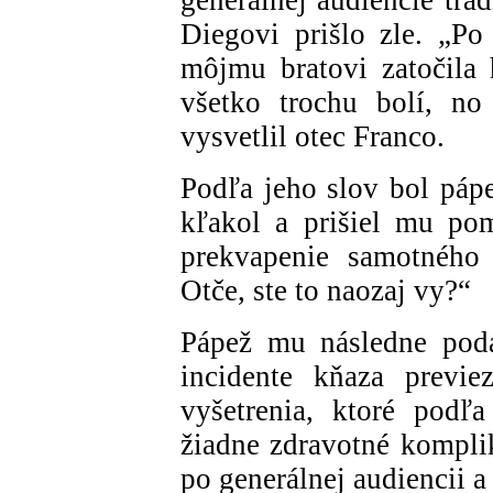
Diegovi prišlo zle. „Po
môjmu bratovi zatočila 
všetko trochu bolí, n
vysvetlil otec Franco.
Podľa jeho slov bol páp
kľakol a prišiel mu po
prekvapenie samotného 
Otče, ste to naozaj vy?“
Pápež mu následne poda
incidente kňaza previe
vyšetrenia, ktoré podľa
žiadne zdravotné komplik
po generálnej audiencii a