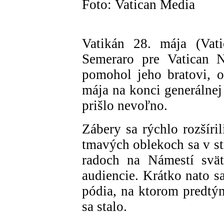
Foto: Vatican Media
Vatikán 28. mája (Vat
Semeraro pre Vatican 
pomohol jeho bratovi, 
mája na konci generálnej
prišlo nevoľno.
Zábery sa rýchlo rozšíri
tmavých oblekoch sa v st
radoch na Námestí svät
audiencie. Krátko nato s
pódia, na ktorom predtým
sa stalo.