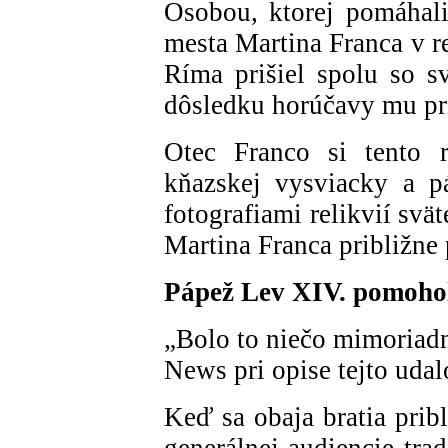
Osobou, ktorej pomáhali
mesta Martina Franca v r
Ríma prišiel spolu so 
dôsledku horúčavy mu pr
Otec Franco si tento r
kňazskej vysviacky a p
fotografiami relikvií svä
Martina Franca približne
Pápež Lev XIV. pomohol
„Bolo to niečo mimoriadn
News pri opise tejto udalo
Keď sa obaja bratia prib
generálnej audiencie tra