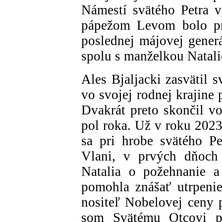
Námestí svätého Petra vy
pápežom Levom bolo pre
poslednej májovej generá
spolu s manželkou Natal
Ales Bjaljacki zasvätil 
vo svojej rodnej krajine
Dvakrát preto skončil vo
pol roka. Už v roku 2023
sa pri hrobe svätého P
Vlani, v prvých dňoch 
Natalia o požehnanie a
pomohla znášať utrpeni
nositeľ Nobelovej ceny 
som Svätému Otcovi pre