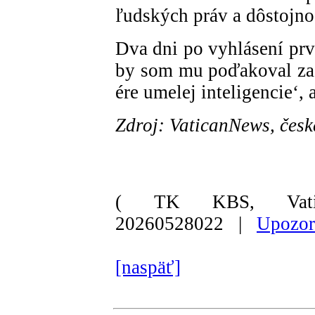
ľudských práv a dôstojno
Dva dni po vyhlásení prv
by som mu poďakoval za s
ére umelej inteligencie‘,
Zdroj: VaticanNews, česk
( TK KBS, Vati
20260528022 |
Upozor
[naspäť]