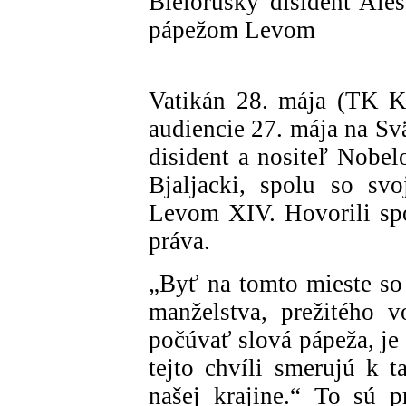
Bieloruský disident Ales
pápežom Levom
Vatikán 28. mája (TK KB
audiencie 27. mája na Sv
disident a nositeľ Nobel
Bjaljacki, spolu so sv
Levom XIV. Hovorili spo
práva.
„Byť na tomto mieste so
manželstva, prežitého 
počúvať slová pápeža, je
tejto chvíli smerujú k t
našej krajine.“ To sú p