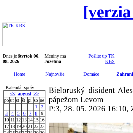
[verzia
Dnes je
štvrtok 06.
Meniny má
Pošlite tip TK
08. 2026
Jozefína
KBS
Home
Najnovšie
Domáce
Zahrani
Kalendár správ
Bieloruský disident Ales
<<
august
>>
pápežom Levom
po
ut
st
št
pi
so
ne
1
2
P:3, 28. 05. 2026 16:10
3
4
5
6
7
8
9
10
11
12
13
14
15
16
17
18
19
20
21
22
23
24
25
26
27
28
29
30