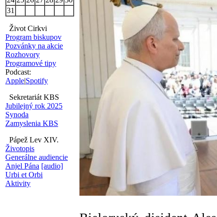
31
Život Cirkvi
Program biskupov
Pozvánky na akcie
Rozhovory
Programové tipy
Podcast:
Apple
|
Spotify
Sekretariát KBS
Jubilejný rok 2025
Synoda
Zamyslenia KBS
Pápež Lev XIV.
Životopis
Generálne audiencie
Anjel Pána
[audio]
Urbi et Orbi
Aktivity