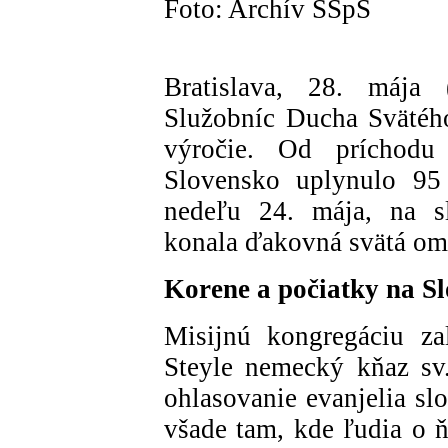
Foto: Archív SSpS
Bratislava, 28. mája
Služobníc Ducha Svätéh
výročie. Od príchodu 
Slovensko uplynulo 95 r
nedeľu 24. mája, na s
konala ďakovná svätá omš
Korene a počiatky na S
Misijnú kongregáciu z
Steyle nemecký kňaz sv.
ohlasovanie evanjelia s
všade tam, kde ľudia o 