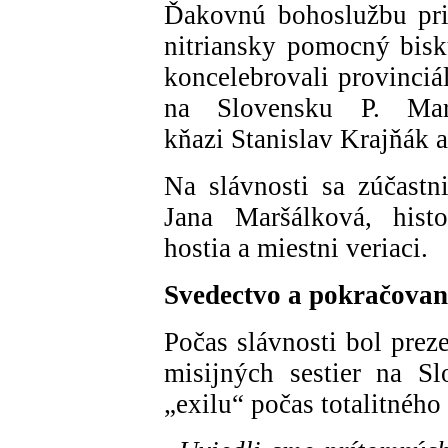
Ďakovnú bohoslužbu pri p
nitriansky pomocný bis
koncelebrovali provinci
na Slovensku P. Mar
kňazi Stanislav Krajňák 
Na slávnosti sa zúčastni
Jana Maršálková, histo
hostia a miestni veriaci.
Svedectvo a pokračovani
Počas slávnosti bol prez
misijných sestier na S
„exilu“ počas totalitnéh