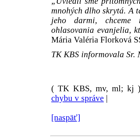
„Uviedli sme prítomných
mnohých dlho skrytá. A t
jeho darmi, chceme 
ohlasovania evanjelia, 
Mária Valéria Florková S
TK KBS informovala Sr. 
( TK KBS, mv, ml; kj 
chybu v správe
|
[naspäť]