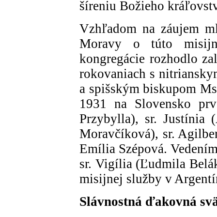
šíreniu Božieho kráľovstv
Vzhľadom na záujem mla
Moravy o túto misijn
kongregácie rozhodlo za
rokovaniach s nitrians
a spišským biskupom Msg
1931 na Slovensko prvé
Przybylla), sr. Justínia
Moravčíková), sr. Agilbe
Emília Szépová. Vedením
sr. Vigília (Ľudmila Bel
misijnej služby v Argentí
Slávnostná ďakovná sv