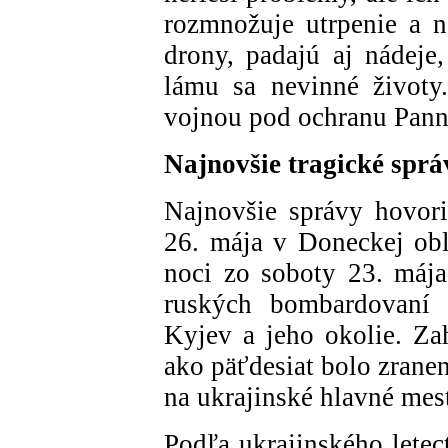
rozmnožuje utrpenie a n
drony, padajú aj nádeje
lámu sa nevinné životy
vojnou pod ochranu Pann
Najnovšie tragické sprá
Najnovšie správy hovori
26. mája v Doneckej obl
noci zo soboty 23. mája
ruských bombardovaní 
Kyjev a jeho okolie. Zah
ako päťdesiat bolo zrane
na ukrajinské hlavné mes
Podľa ukrajinského lete