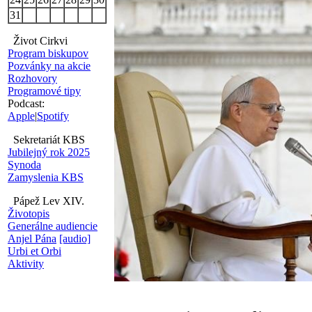
31
Život Cirkvi
Program biskupov
Pozvánky na akcie
Rozhovory
Programové tipy
Podcast:
Apple
|
Spotify
Sekretariát KBS
Jubilejný rok 2025
Synoda
Zamyslenia KBS
Pápež Lev XIV.
Životopis
Generálne audiencie
Anjel Pána
[audio]
Urbi et Orbi
Aktivity