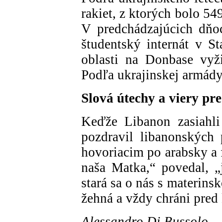
rakiet, z ktorých bolo 5
V predchádzajúcich dňo
študentský internát v S
oblasti na Donbase vyž
Podľa ukrajinskej armády 
Slová útechy a viery pr
Keďže Libanon zasiahli
pozdravil libanonských 
hovoriacim po arabsky a 
naša Matka,“ povedal, „
stará sa o nás s materin
žehná a vždy chráni pred
Alessandro Di Bussolo –