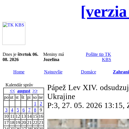
[verzia
Dnes je
štvrtok 06.
Meniny má
Pošlite tip TK
08. 2026
Jozefína
KBS
Home
Najnovšie
Domáce
Zahrani
Kalendár správ
Pápež Lev XIV. odsudzuj
<<
august
>>
Ukrajine
po
ut
st
št
pi
so
ne
1
2
P:3, 27. 05. 2026 13:15
3
4
5
6
7
8
9
10
11
12
13
14
15
16
17
18
19
20
21
22
23
24
25
26
27
28
29
30