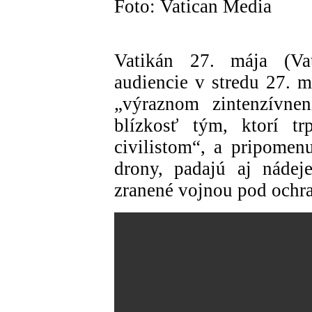
Foto: Vatican Media
Vatikán 27. mája (Va
audiencie v stredu 27. 
„výraznom zintenzívnen
blízkosť tým, ktorí tr
civilistom“, a pripomen
drony, padajú aj nádej
zranené vojnou pod ochr