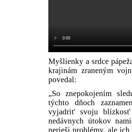
Myšlienky a srdce pápeža
krajinám zraneným vojn
povedal:
„So znepokojením sled
týchto dňoch zaznamen
vyjadriť svoju blízkos
nedávnych útokov namie
nerieši problémy, ale ic