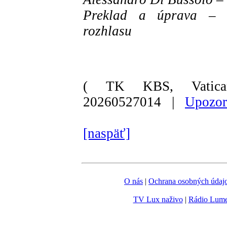
Preklad a úprava – S
rozhlasu
( TK KBS, Vatica
20260527014 |
Upozor
[naspäť]
O nás
|
Ochrana osobných údaj
TV Lux naživo
|
Rádio Lum