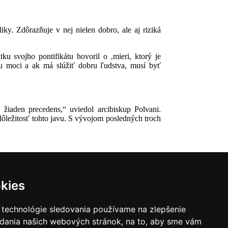
iky. Zdôrazňuje v nej nielen dobro, ale aj riziká
u svojho pontifikátu hovoril o ‚mieri, ktorý je
ou moci a ak má slúžiť dobru ľudstva, musí byť
žiaden precedens,“ uviedol arcibiskup Polvani.
ôležitosť tohto javu. S vývojom posledných troch
kies
 technológie sledovania používame na zlepšenie
adania našich webových stránok, na to, aby sme vám