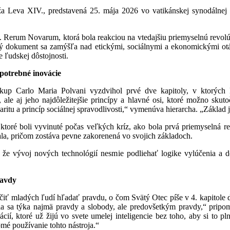
a Leva XIV., predstavená 25. mája 2026 vo vatikánskej synodálnej s
. Rerum Novarum, ktorá bola reakciou na vtedajšiu priemyselnú revolú
 dokument sa zamýšľa nad etickými, sociálnymi a ekonomickými otáz
e ľudskej dôstojnosti.
 potrebné inovácie
kup Carlo Maria Polvani vyzdvihol prvé dve kapitoly, v ktorých L
, ale aj jeho najdôležitejšie princípy a hlavné osi, ktoré možno sku
idaritu a princíp sociálnej spravodlivosti,“ vymenúva hierarcha. „Základ
ktoré boli vyvinuté počas veľkých kríz, ako bola prvá priemyselná re
vala, pričom zostáva pevne zakorenená vo svojich základoch.
 že vývoj nových technológií nesmie podliehať logike vylúčenia a d
ravdy
čiť mladých ľudí hľadať pravdu, o čom Svätý Otec píše v 4. kapitole do
a sa týka najmä pravdy a slobody, ale predovšetkým pravdy,“ pripom
cií, ktoré už žijú vo svete umelej inteligencie bez toho, aby si to p
omé používanie tohto nástroja.“