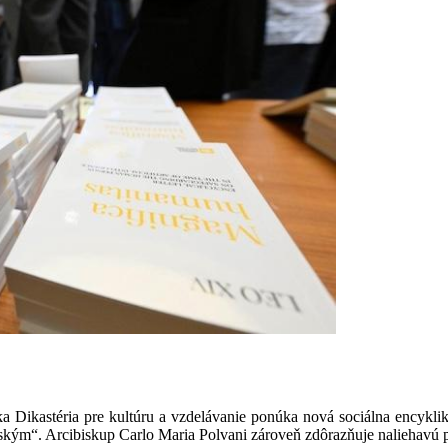
 Dikastéria pre kultúru a vzdelávanie ponúka nová sociálna encykli
udským“. Arcibiskup Carlo Maria Polvani zároveň zdôrazňuje naliehavú