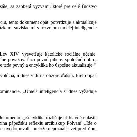
ále, sa zaoberá výzvami, ktoré pre celé ľudstvo
ciu, tento dokument opäť potvrdzuje a aktualizuje
kami súvisiacimi s rozvojom umelej inteligencie
ev XIV. vysvetľuje katolícke sociálne učenie.
točne považovať za pevné piliere: spoločné dobro,
 je teda pevný a encyklika ho úspešne aktualizuje.“
volúcia, a dnes vidí na obzore ďalšiu. Preto opäť
ominancie. „Umelá inteligencia si dnes vyžaduje
kumentu. „Encyklika rozlišuje tri hlavné oblasti:
ína pápežskú reflexiu arcibiskup Polvani. „Ide o
lne uvedomovali, pretože nepoznali svet pred ňou.