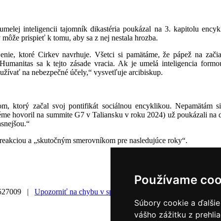
melej inteligencii tajomník dikastéria poukázal na 3. kapitolu encykl
môže prispieť k tomu, aby sa z nej nestala hrozba.
ie, ktoré Cirkev navrhuje. Všetci si pamätáme, že pápež na začiatk
Humanitas sa k tejto zásade vracia. Ak je umelá inteligencia form
žívať na nebezpečné účely,“ vysvetľuje arcibiskup.
, ktorý začal svoj pontifikát sociálnou encyklikou. Nepamätám si 
éme hovoril na summite G7 v Taliansku v roku 2024) už poukázali na d
asnejšou.“
u reakciou a „skutočným smerovníkom pre nasledujúce roky“.
Používame coo
527009 |
Upozorniť na chybu v správe
|
Súbory cookie a ďalšie
vášho zážitku z prehli