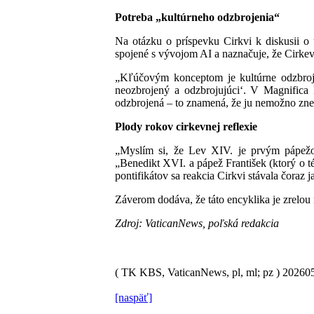
Potreba „kultúrneho odzbrojenia“
Na otázku o príspevku Cirkvi k diskusii o u
spojené s vývojom AI a naznačuje, že Cirkev 
„Kľúčovým konceptom je kultúrne odzbrojen
neozbrojený a odzbrojujúci‘. V Magnifica 
odzbrojená – to znamená, že ju nemožno zneu
Plody rokov cirkevnej reflexie
„Myslím si, že Lev XIV. je prvým pápežom
„Benedikt XVI. a pápež František (ktorý o t
pontifikátov sa reakcia Cirkvi stávala čoraz j
Záverom dodáva, že táto encyklika je zrelo
Zdroj: VaticanNews, poľská redakcia
( TK KBS, VaticanNews, pl, ml; pz )
20260
[naspäť]