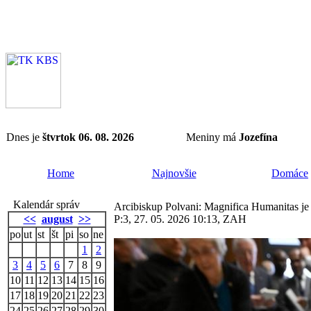
Dnes je
štvrtok 06. 08. 2026
Meniny má
Jozefína
Home
Najnovšie
Domáce
Kalendár správ
Arcibiskup Polvani: Magnifica Humanitas je
<<
august
>>
P:3, 27. 05. 2026 10:13, ZAH
po
ut
st
št
pi
so
ne
1
2
3
4
5
6
7
8
9
10
11
12
13
14
15
16
17
18
19
20
21
22
23
24
25
26
27
28
29
30