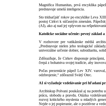
Magnifica Humanitas, prvá encyklika pápež
predstavuje umelá inteligencia.
Sto tridsaťpäť rokov po encyklike Leva XIII
postoj Cirkvi k súčasným zmenám. Pápežský
(AI), ako aj nad jej vplyvom na rešpektovani
Katolícke sociálne učenie: pevný základ a
V rozhovore pre vatikánske médiá arcibis
„Predstavuje nielen jeho teologické základy
univerzálne určenie dobier, subsidiaritu, sol
Zdôrazňuje, že Cirkev disponuje princípmi, 
čerpá z bohatstva svojej tradície, aby inovo
Počas prezentácie pápež Lev XIV. varoval,
odzbrojenie,“ zdôraznil Svätý Otec.
AI si vyžaduje vzdelávanie pri hľadaní p
Arcibiskup Polvani poukázal aj na potrebu u
prácu, slobodu a pravdu. Otázka vzdelávani
rozvoj kritického myslenia u mladých generá
Nejde o jej popieranie, ale o pozitívne a ved