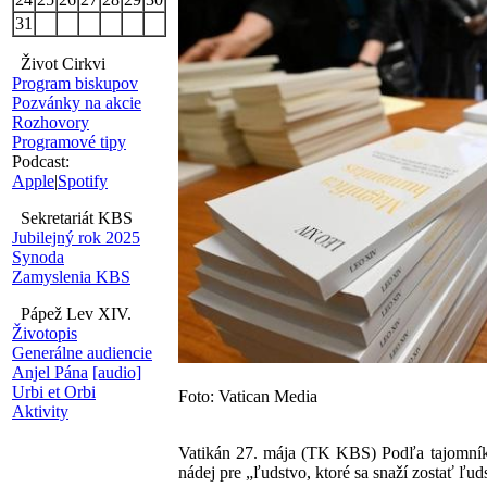
31
Život Cirkvi
Program biskupov
Pozvánky na akcie
Rozhovory
Programové tipy
Podcast:
Apple
|
Spotify
Sekretariát KBS
Jubilejný rok 2025
Synoda
Zamyslenia KBS
Pápež Lev XIV.
Životopis
Generálne audiencie
Anjel Pána
[audio]
Urbi et Orbi
Foto: Vatican Media
Aktivity
Vatikán 27. mája (TK KBS) Podľa tajomníka
nádej pre „ľudstvo, ktoré sa snaží zostať ľ