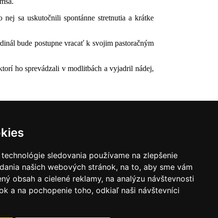
omša.
 nej sa uskutočnili spontánne stretnutia a krátke
ardinál bude postupne vracať k svojim pastoračným
orí ho sprevádzali v modlitbách a vyjadril nádej,
kies
 technológie sledovania používame na zlepšenie
adania našich webových stránok, na to, aby sme vám
ný obsah a cielené reklamy, na analýzu návštevnosti
k a na pochopenie toho, odkiaľ naši návštevníci
|
Zoznam hovorcov diecéz
y
|
Výveska
|
Do kostola