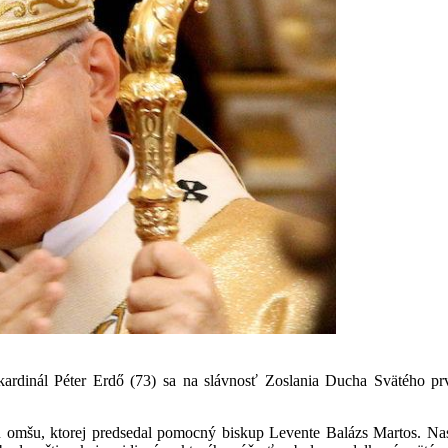
inál Péter Erdő (73) sa na slávnosť Zoslania Ducha Svätého prvý
ú omšu, ktorej predsedal pomocný biskup Levente Balázs Martos. Nasle