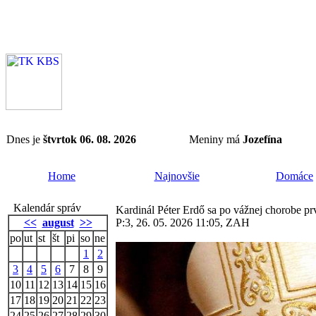
Dnes je
štvrtok 06. 08. 2026
Meniny má
Jozefína
Home
Najnovšie
Domáce
Kalendár správ
Kardinál Péter Erdő sa po vážnej chorobe prv
<<
august
>>
P:3, 26. 05. 2026 11:05, ZAH
po
ut
st
št
pi
so
ne
1
2
3
4
5
6
7
8
9
10
11
12
13
14
15
16
17
18
19
20
21
22
23
24
25
26
27
28
29
30