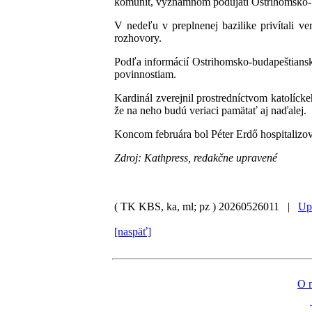
komunít, významnom podujatí Ostrihomsko-bu
V nedeľu v preplnenej bazilike privítali ve
rozhovory.
Podľa informácií Ostrihomsko-budapeštianske
povinnostiam.
Kardinál zverejnil prostredníctvom katolíck
že na neho budú veriaci pamätať aj naďalej.
Koncom februára bol Péter Erdő hospitalizov
Zdroj: Kathpress, redakčne upravené
( TK KBS, ka, ml; pz )
20260526011 |
Up
[naspäť]
O 