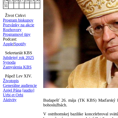
31
Život Cirkvi
Program biskupov
Pozvánky na akcie
Rozhovory
Programové tipy
Podcast:
Apple
|
Spotify
Sekretariát KBS
Jubilejný rok 2025
Synoda
Zamyslenia KBS
Pápež Lev XIV.
Životopis
Generálne audiencie
Anjel Pána
[audio]
Urbi et Orbi
Aktivity
Budapešť 26. mája (TK KBS) Maďarský kard
bohoslužbách.
V ostrihomskej bazilike koncelebroval svät