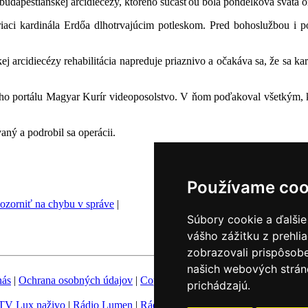
dapeštianskej arcidiecézy, ktorého súčasťou bola pondelková svätá 
riaci kardinála Erdőa dlhotrvajúcim potleskom. Pred bohoslužbou i po
j arcidiecézy rehabilitácia napreduje priaznivo a očakáva sa, že sa k
eho portálu Magyar Kurír videoposolstvo. V ňom poďakoval všetkým, kt
aný a podrobil sa operácii.
Používame coo
ozorniť na chybu v správe
|
Súbory cookie a ďalšie
vášho zážitku z prehli
zobrazovali prispôsobe
našich webových stráno
nás
|
Ochrana osobných údajov
|
Copyright
|
Fotobanka
|
Hovorca KBS
prichádzajú.
TV Lux naživo
|
Rádio Lumen
|
Rádio Vatikán
|
SSV
|
Katolícke novin