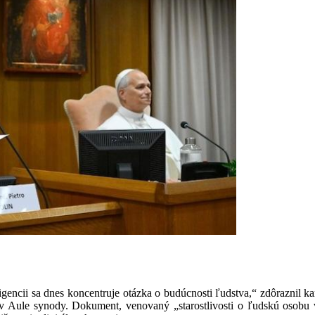
ncii sa dnes koncentruje otázka o budúcnosti ľudstva,“ zdôraznil kard
 Aule synody. Dokument, venovaný „starostlivosti o ľudskú osobu v 