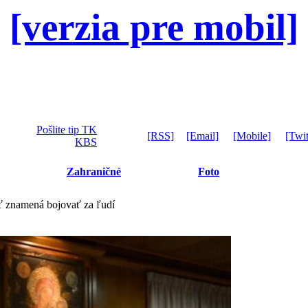
[verzia pre mobil]
Pošlite tip TK
[RSS]
[Email]
[Mobile]
[Twit
KBS
Zahraničné
Foto
sť znamená bojovať za ľudí