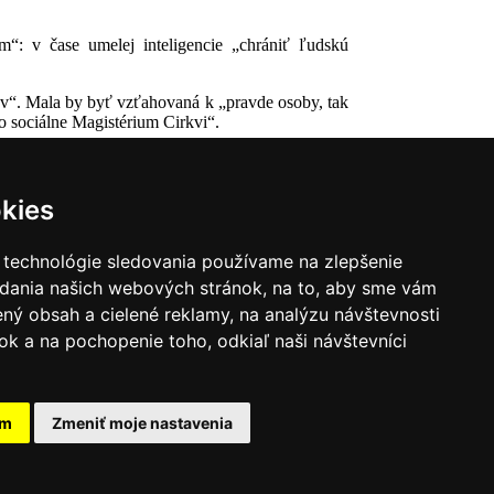
“: v čase umelej inteligencie „chrániť ľudskú
ov“. Mala by byť vzťahovaná k „pravde osoby, tak
lo sociálne Magistérium Cirkvi“.
kies
 technológie sledovania používame na zlepšenie
adania našich webových stránok, na to, aby sme vám
ný obsah a cielené reklamy, na analýzu návštevnosti
k a na pochopenie toho, odkiaľ naši návštevníci
|
Zoznam hovorcov diecéz
y
|
Výveska
|
Do kostola
am
Zmeniť moje nastavenia