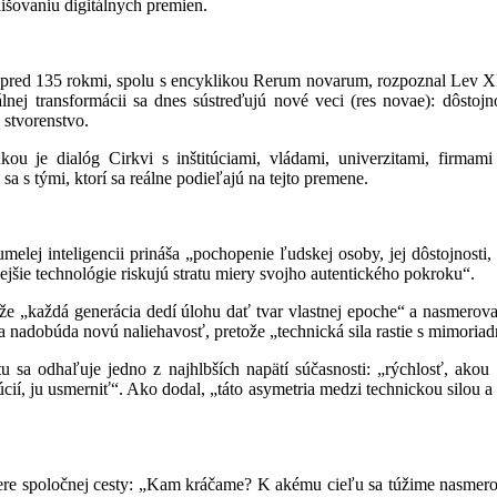
šovaniu digitálnych premien.
 že pred 135 rokmi, spolu s encyklikou Rerum novarum, rozpoznal Lev 
lnej transformácii sa dnes sústreďujú nové veci (res novae): dôstojn
 stvorenstvo.
kou je dialóg Cirkvi s inštitúciami, vládami, univerzitami, firma
 sa s tými, ktorí sa reálne podieľajú na tejto premene.
umelej inteligencii prináša „pochopenie ľudskej osoby, jej dôstojnost
ilejšie technológie riskujú stratu miery svojho autentického pokroku“.
že „každá generácia dedí úlohu dať tvar vlastnej epoche“ a nasmerovať
oha nadobúda novú naliehavosť, pretože „technická sila rastie s mimoria
tu sa odhaľuje jedno z najhlbších napätí súčasnosti: „rýchlosť, akou
túcií, ju usmerniť“. Ako dodal, „táto asymetria medzi technickou silo
ere spoločnej cesty: „Kam kráčame? K akému cieľu sa túžime nasmero