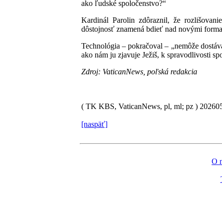
ako ľudské spoločenstvo?“
Kardinál Parolin zdôraznil, že rozlišova
dôstojnosť znamená bdieť nad novými formam
Technológia – pokračoval – „nemôže dostávať
ako nám ju zjavuje Ježiš, k spravodlivosti s
Zdroj: VaticanNews, poľská redakcia
( TK KBS, VaticanNews, pl, ml; pz )
20260
[naspäť]
O 