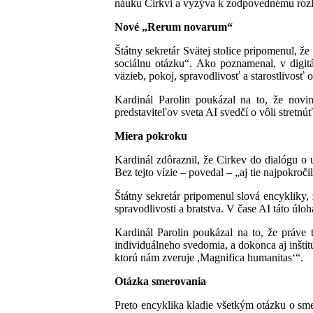
náuku Cirkvi a vyzýva k zodpovednému rozli
Nové „Rerum novarum“
Štátny sekretár Svätej stolice pripomenul,
sociálnu otázku“. Ako poznamenal, v digitá
väzieb, pokoj, spravodlivosť a starostlivosť o
Kardinál Parolin poukázal na to, že novin
predstaviteľov sveta AI svedčí o vôli stretnúť
Miera pokroku
Kardinál zdôraznil, že Cirkev do dialógu o 
Bez tejto vízie – povedal – „aj tie najpokroč
Štátny sekretár pripomenul slová encykliky, 
spravodlivosti a bratstva. V čase AI táto úl
Kardinál Parolin poukázal na to, že práve 
individuálneho svedomia, a dokonca aj inšti
ktorú nám zveruje ,Magnifica humanitas‘“.
Otázka smerovania
Preto encyklika kladie všetkým otázku o sm