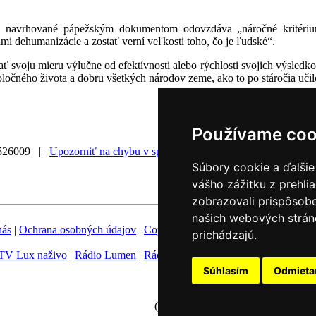
nie navrhované pápežským dokumentom odovzdáva „náročné kritérium
i dehumanizácie a zostať verní veľkosti toho, čo je ľudské“.
 svoju mieru výlučne od efektívnosti alebo rýchlosti svojich výsledk
poločného života a dobru všetkých národov zeme, ako to po stáročia uči
Používame coo
526009 |
Upozorniť na chybu v správe
|
Súbory cookie a ďalšie
vášho zážitku z prehli
zobrazovali prispôsobe
našich webových stráno
nás
|
Ochrana osobných údajov
|
Copyright
|
Fotobanka
|
Hovorca KBS
prichádzajú.
TV Lux naživo
|
Rádio Lumen
|
Rádio Vatikán
|
SSV
|
Katolícke novin
Súhlasím
Odmiet
Nastavenie Cookies
(c) TK KBS 2003 - 2026