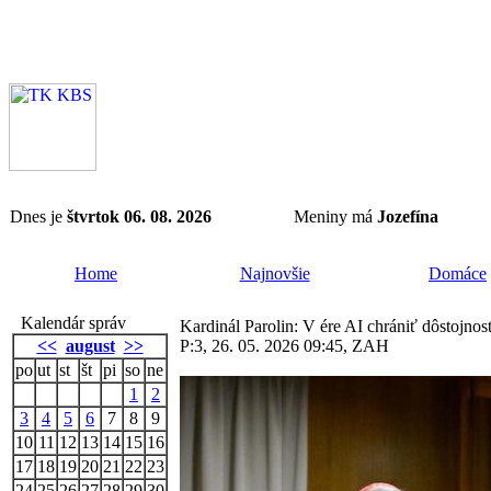
Dnes je
štvrtok 06. 08. 2026
Meniny má
Jozefína
Home
Najnovšie
Domáce
Kalendár správ
Kardinál Parolin: V ére AI chrániť dôstojno
<<
august
>>
P:3, 26. 05. 2026 09:45, ZAH
po
ut
st
št
pi
so
ne
1
2
3
4
5
6
7
8
9
10
11
12
13
14
15
16
17
18
19
20
21
22
23
24
25
26
27
28
29
30