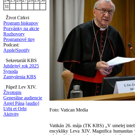
31
Život Cirkvi
Program biskupov
Pozvánky na akcie
Rozhovory
Programové tipy
Podcast:
Apple
|
Spotify
Sekretariát KBS
Jubilejný rok 2025
Synoda
Zamyslenia KBS
Pápež Lev XIV.
Životopis
Generálne audiencie
Anjel Pána
[audio]
Urbi et Orbi
Foto: Vatican Media
Aktivity
Vatikán 26. mája (TK KBS) „V umelej intelige
encykliky Leva XIV. Magnifica humanitas v