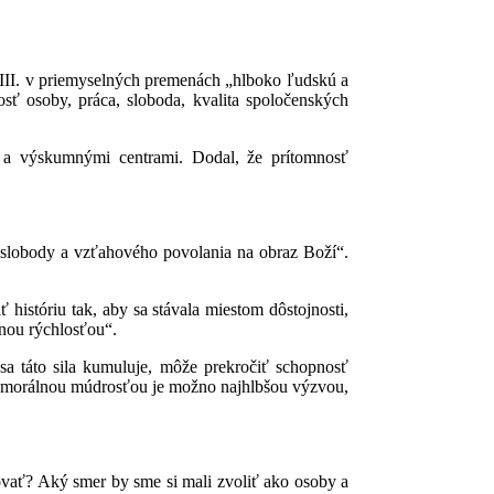
XIII. v priemyselných premenách „hlboko ľudskú a
osť osoby, práca, sloboda, kvalita spoločenských
mi a výskumnými centrami. Dodal, že prítomnosť
i, slobody a vzťahového povolania na obraz Boží“.
 históriu tak, aby sa stávala miestom dôstojnosti,
dnou rýchlosťou“.
 sa táto sila kumuluje, môže prekročiť schopnosť
u a morálnou múdrosťou je možno najhlbšou výzvou,
vať? Aký smer by sme si mali zvoliť ako osoby a