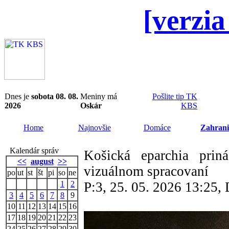
[verzia
Dnes je
sobota 08. 08.
Meniny má
Pošlite tip TK
2026
Oskár
KBS
Home
Najnovšie
Domáce
Zahrani
Kalendár správ
Košická eparchia pri
<<
august
>>
vizuálnom spracovaní
po
ut
st
št
pi
so
ne
1
2
P:3, 25. 05. 2026 13:25
3
4
5
6
7
8
9
10
11
12
13
14
15
16
17
18
19
20
21
22
23
24
25
26
27
28
29
30