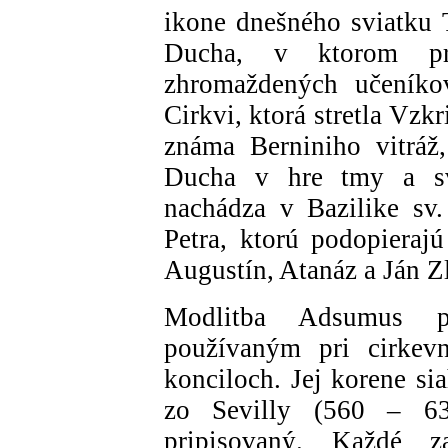
ikone dnešného sviatku 
Ducha, v ktorom pri
zhromaždených učeníko
Cirkvi, ktorá stretla Vz
známa Berniniho vitráž,
Ducha v hre tmy a sve
nachádza v Bazilike sv. 
Petra, ktorú podopierajú
Augustín, Atanáz a Ján Zl
Modlitba Adsumus p
používaným pri cirkev
konciloch. Jej korene si
zo Sevilly (560 – 63
pripisovaný. Každé z