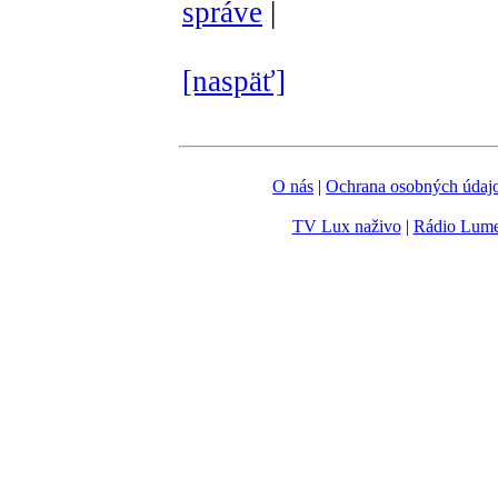
správe
|
[naspäť]
O nás
|
Ochrana osobných údaj
TV Lux naživo
|
Rádio Lum