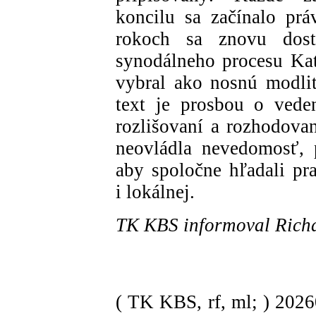
koncilu sa začínalo pr
rokoch sa znovu dost
synodálneho procesu Kato
vybral ako nosnú modlitb
text je prosbou o vede
rozlišovaní a rozhodovan
neovládla nevedomosť, 
aby spoločne hľadali pr
i lokálnej.
TK KBS informoval Rich
( TK KBS, rf, ml; )
202