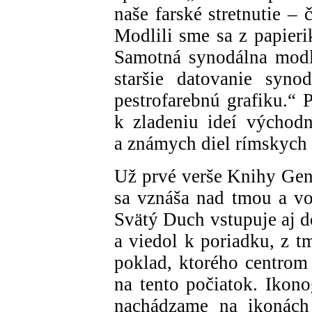
naše farské stretnutie –
Modlili sme sa z papieri
Samotná synodálna modl
staršie datovanie syno
pestrofarebnú grafiku.“ 
k zladeniu ideí východn
a známych diel rímskych 
Už prvé verše Knihy Gen
sa vznáša nad tmou a v
Svätý Duch vstupuje aj do
a viedol k poriadku, z t
poklad, ktorého centrom 
na tento počiatok. Ikon
nachádzame na ikonách 