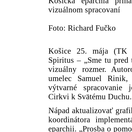
Košická eparchia pri
vizuálnom spracovaní
Foto: Richard Fučko
Košice 25. mája (TK
Spiritus – „Sme tu pred
vizuálny rozmer. Autor
umelec Samuel Rinik, 
výtvarné spracovanie j
Cirkvi k Svätému Duchu.
Nápad aktualizovať grafi
koordinátora implement
eparchii. „Prosba o pom