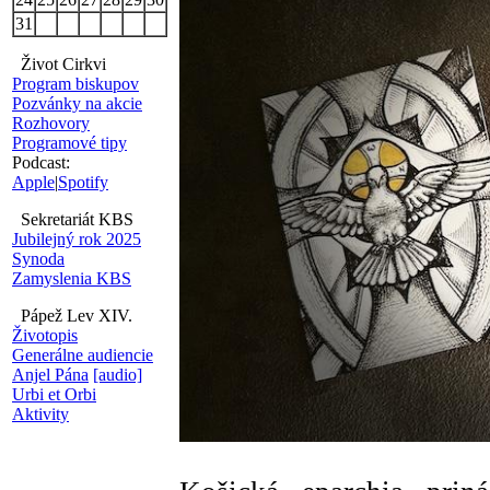
31
Život Cirkvi
Program biskupov
Pozvánky na akcie
Rozhovory
Programové tipy
Podcast:
Apple
|
Spotify
Sekretariát KBS
Jubilejný rok 2025
Synoda
Zamyslenia KBS
Pápež Lev XIV.
Životopis
Generálne audiencie
Anjel Pána
[audio]
Urbi et Orbi
Aktivity