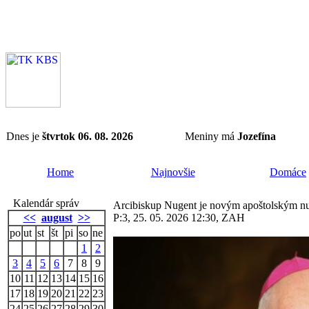
Dnes je
štvrtok 06. 08. 2026
Meniny má
Jozefína
Home
Najnovšie
Domáce
Kalendár správ
Arcibiskup Nugent je novým apoštolským nu
<<
august
>>
P:3, 25. 05. 2026 12:30, ZAH
po
ut
st
št
pi
so
ne
1
2
3
4
5
6
7
8
9
10
11
12
13
14
15
16
17
18
19
20
21
22
23
24
25
26
27
28
29
30