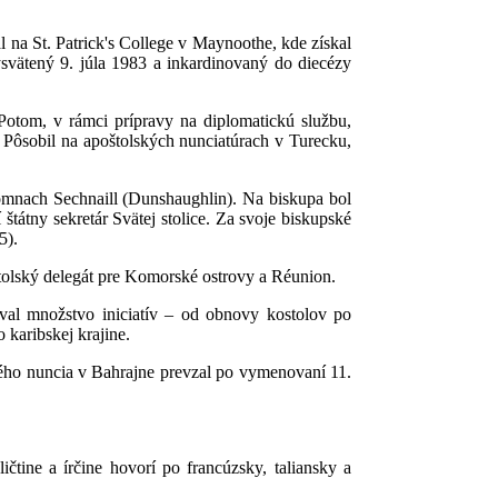
 na St. Patrick's College v Maynoothe, kde získal
ysvätený 9. júla 1983 a inkardinovaný do diecézy
 Potom, v rámci prípravy na diplomatickú službu,
. Pôsobil na apoštolských nunciatúrach v Turecku,
omnach Sechnaill (Dunshaughlin). Na biskupa bol
štátny sekretár Svätej stolice. Za svoje biskupské
5).
olský delegát pre Komorské ostrovy a Réunion.
val množstvo iniciatív – od obnovy kostolov po
 karibskej krajine.
kého nuncia v Bahrajne prevzal po vymenovaní 11.
čtine a írčine hovorí po francúzsky, taliansky a