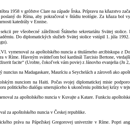
óbra 1958 v grófstve Clare na západe Írska. Prípravu na kňazstvo začal
ol poslaný do Ríma, aby pokračoval v štúdiu teológie. Za kňaza bol v
rnosti katedrály v Ennise.
cii pre všeobecné záležitosti Štátneho sekretariátu Svätej stolice.
démiu. Do diplomatických služieb Svätej stolice vstúpil 1. júla 1992
gu).
VI. vymenoval za apoštolského nuncia a titulárneho arcibiskupa z D
a v Ríme. Hlavným svätiteľom bol kardinál Tarcisio Bertone, vtedajší 
xerit facite“ (Urobte, čokoľvek vám povie) z Jánovho evanjelia (Jn 2,
ý nuncius na Madagaskare, Mauríciu a Seychelách a zároveň ako apošt
lským nunciom na Haiti. Počas svojej diplomatickej misie podporo
u politického dialógu smerujúceho k ukončeniu politickej krízy v tejto
enoval za apoštolského nuncia v Kuvajte a Katare. Funkciu apoštols
l za apoštolského nuncia v Českej republike.
ckého práva na Pápežskej Gregorovej univerzite v Ríme. Popri angli