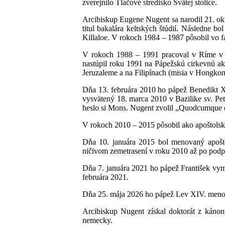
zverejnilo Tlačové stredisko Svätej stolice.
Arcibiskup Eugene Nugent sa narodil 21. okt
titul bakalára keltských štúdií. Následne b
Killaloe. V rokoch 1984 – 1987 pôsobil vo fa
V rokoch 1988 – 1991 pracoval v Ríme v sek
nastúpil roku 1991 na Pápežskú cirkevnú aka
Jeruzaleme a na Filipínach (misia v Hongkon
Dňa 13. februára 2010 ho pápež Benedikt X
vysvätený 18. marca 2010 v Bazilike sv. Petr
heslo si Mons. Nugent zvolil „Quodcumque di
V rokoch 2010 – 2015 pôsobil ako apoštolsk
Dňa 10. januára 2015 bol menovaný apošto
ničivom zemetrasení v roku 2010 až po podpor
Dňa 7. januára 2021 ho pápež František vym
februára 2021.
Dňa 25. mája 2026 ho pápež Lev XIV. menova
Arcibiskup Nugent získal doktorát z kánoni
nemecky.