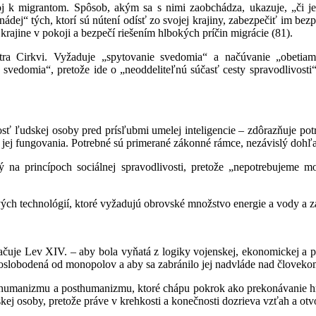
oj k migrantom. Spôsob, akým sa s nimi zaobchádza, ukazuje, „či je
dej“ tých, ktorí sú nútení odísť zo svojej krajiny, zabezpečiť im bezpeč
krajine v pokoji a bezpečí riešením hlbokých príčin migrácie (81).
ra Cirkvi. Vyžaduje „spytovanie svedomia“ a načúvanie „obetiam
 svedomia“, pretože ide o „neoddeliteľnú súčasť cesty spravodlivosti
sť ľudskej osoby pred prísľubmi umelej inteligencie – zdôrazňuje potr
jej fungovania. Potrebné sú primerané zákonné rámce, nezávislý dohľa
na princípoch sociálnej spravodlivosti, pretože „nepotrebujeme mor
ch technológií, ktoré vyžadujú obrovské množstvo energie a vody a za
ačuje Lev XIV. – aby bola vyňatá z logiky vojenskej, ekonomickej a p
 oslobodená od monopolov a aby sa zabránilo jej nadvláde nad človeko
nshumanizmu a posthumanizmu, ktoré chápu pokrok ako prekonávanie hra
skej osoby, pretože práve v krehkosti a konečnosti dozrieva vzťah a o