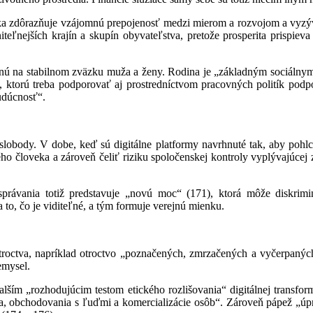
ika zdôrazňuje vzájomnú prepojenosť medzi mierom a rozvojom a vyz
teľnejších krajín a skupín obyvateľstva, pretože prosperita prispieva
ženú na stabilnom zväzku muža a ženy. Rodina je „základným sociáln
 ktorú treba podporovať aj prostredníctvom pracovných politík podpor
udúcnosť“.
obody. V dobe, keď sú digitálne platformy navrhnuté tak, aby pohlcov
ho človeka a zároveň čeliť riziku spoločenskej kontroly vyplývajúc
správania totiž predstavuje „novú moc“ (171), ktorá môže diskrimin
ba to, čo je viditeľné, a tým formuje verejnú mienku.
troctva, napríklad otroctvo „poznačených, zmrzačených a vyčerpaných
emysel.
alším „rozhodujúcim testom etického rozlišovania“ digitálnej transfo
a, obchodovania s ľuďmi a komercializácie osôb“. Zároveň pápež „úp