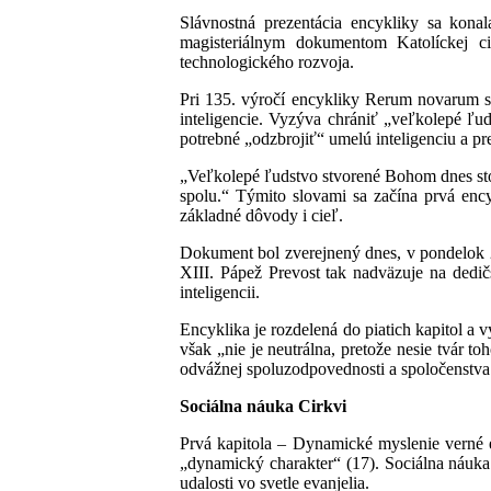
Slávnostná prezentácia encykliky sa kona
magisteriálnym dokumentom Katolíckej ci
technologického rozvoja.
Pri 135. výročí encykliky Rerum novarum s
inteligencie. Vyzýva chrániť „veľkolepé ľud
potrebné „odzbrojiť“ umelú inteligenciu a pr
„Veľkolepé ľudstvo stvorené Bohom dnes sto
spolu.“ Týmito slovami sa začína prvá enc
základné dôvody i cieľ.
Dokument bol zverejnený dnes, v pondelok 2
XIII. Pápež Prevost tak nadväzuje na dedič
inteligencii.
Encyklika je rozdelená do piatich kapitol a 
však „nie je neutrálna, pretože nesie tvár 
odvážnej spoluzodpovednosti a spoločenstva
Sociálna náuka Cirkvi
Prvá kapitola – Dynamické myslenie verné e
„dynamický charakter“ (17). Sociálna náuka 
udalosti vo svetle evanjelia.