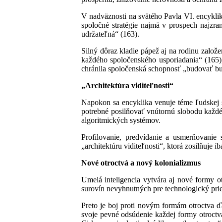
V nadväznosti na svätého Pavla VI. encykl
spoločné stratégie najmä v prospech najzrani
udržateľná“ (163).
Silný dôraz kladie pápež aj na rodinu zalo
každého spoločenského usporiadania“ (165),
chránila spoločenská schopnosť „budovať b
„Architektúra viditeľnosti“
Napokon sa encyklika venuje téme ľudskej sl
potrebné posilňovať vnútornú slobodu každé
algoritmických systémov.
Profilovanie, predvídanie a usmerňovanie 
„architektúru viditeľnosti“, ktorá zosilňuje i
Nové otroctvá a nový kolonializmus
Umelá inteligencia vytvára aj nové formy o
surovín nevyhnutných pre technologický pri
Preto je boj proti novým formám otroctva ď
svoje pevné odsúdenie každej formy otroctv