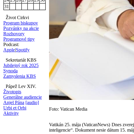
31
Život Cirkvi
Program biskupov
Pozvánky na akcie
Rozhovory
Programové tipy
Podcast:
Apple
|
Spotify
Sekretariát KBS
Jubilejný rok 2025
Synoda
Zamyslenia KBS
Pápež Lev XIV.
Životopis
Generálne audiencie
Anjel Pána
[audio]
Urbi et Orbi
Foto: Vatican Media
Aktivity
Vatikán 25. mája (VaticanNews) Dnes zvere
inteligencie“. Dokument nesie dátum 15. má