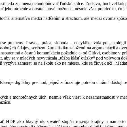
osti teda znamená ochudobňovať ľudské srdce. Ľudstvo, hoci veľkolep
 jeho utrpenie a otvárať nové možnosti, nesmie však poprieť to, čo je
skutočná alternatíva medzi nadšením a strachom, ale medzi dvoma sp
cese premeny. Pravda, práca, sloboda – encyklika volá po „ekológi
osobných údajov, serióznu žurnalistiku založenú na argumentácii a over
ransparentnú a čestnú komunikáciu požaduje aj od Cirkvi, osobitne v p
, aby sa v mladých nevytrácala „túžba klásť otázky“ pod vplyvom doko
ň vyzýva zamerať sa na školu ako na miesto, kde sa človek učí „hľada
redstavuje digitálny prechod, pápež zdôrazňuje potrebu chrániť dôstoj
kých a monotónnych úloh, nesmie však viesť k nezamestnanosti v men
izácií.
ať HDP ako hlavný ukazovateľ stupňa rozvoja krajiny a namiesto 
životného prostredia. Financie slúžiace samy sebe sú totiž niečím iným 