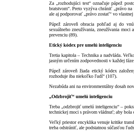
Za „rozhodujúci test“ označuje pápež post
bratstvom“. Preto vyzýva chrániť „právo na ná
ale aj podporovať „právo zostať“ vo vlastnej 
Pápež zároveň obracia pohľad aj do vnút
sexuálneho zneužívania, zneužívania moci a
prevenciu (89).
Etický kódex pre umelú inteligenciu
Tretia kapitola – Technika a nadvláda. Veľko
jasným určením zodpovednosti v každej fáze 
Pápež zároveň žiada etický kódex založený 
rozhoduje iba niekoľko ľudí“ (107).
Nezabúda ani na environmentálny dosah nový
„Odzbrojiť“ umelú inteligenciu
Treba „odzbrojiť umelú inteligenciu“ – pokr
technickej moci s právom vládnuť; aby bola
Veľký priestor encyklika venuje kritike tra
treba odstrániť, ale podstatnou súčasťou ľud