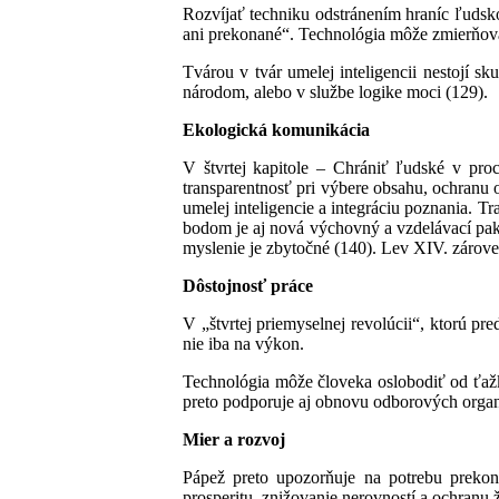
Rozvíjať techniku odstránením hraníc ľudsk
ani prekonané“. Technológia môže zmierňovať
Tvárou v tvár umelej inteligencii nestojí 
národom, alebo v službe logike moci (129).
Ekologická komunikácia
V štvrtej kapitole – Chrániť ľudské v pro
transparentnosť pri výbere obsahu, ochranu 
umelej inteligencie a integráciu poznania. T
bodom je aj nová výchovný a vzdelávací pakt
myslenie je zbytočné (140). Lev XIV. zárove
Dôstojnosť práce
V „štvrtej priemyselnej revolúcii“, ktorú p
nie iba na výkon.
Technológia môže človeka oslobodiť od ťaž
preto podporuje aj obnovu odborových organ
Mier a rozvoj
Pápež preto upozorňuje na potrebu prekon
prosperitu, znižovanie nerovností a ochranu 