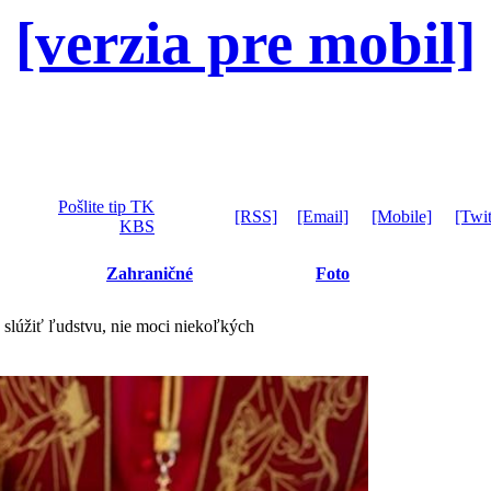
[verzia pre mobil]
Pošlite tip TK
[RSS]
[Email]
[Mobile]
[Twit
KBS
Zahraničné
Foto
 slúžiť ľudstvu, nie moci niekoľkých