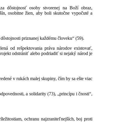
za dôstojnosť osoby stvorenej na Boží obraz,
ín, osobitne žien, aby boli skutočne vypočuté a
 dôstojnosti priznanej každému človeku“ (59).
ená od rešpektovania práva národov existovať,
ojekt odstrániť alebo podriadiť si nejaký národ je
edené v rukách malej skupiny, čím by sa ešte viac
povednosti, a solidarity (73), „princípu i čnosti“,
ežitostiam, ochranu najzraniteľnejších, boj proti