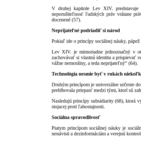
V druhej kapitole Lev XIV. predstavuje 
neporušiteľnosť ľudských práv vrátane prá
docenené (57).
Neprijateľné podriadiť si národ
Pokiaľ ide o princípy sociálnej náuky, pápe
Lev XIV. je mimoriadne jednoznačný v ot
zachovávať si vlastnú identitu a prispievať 
vážne nemorálny, a teda neprijateľný“ (64).
Technológia nesmie byť v rukách niekoľ
Druhým princípom je univerzálne určenie dob
prehlbovala priepasť medzi tými, ktorí sú zahr
Nasledujú princípy subsidiarity (68), ktorá 
stojacej proti ľahostajnosti.
Sociálna spravodlivosť
Piatym princípom sociálnej náuky je sociáln
nenávisti a dezinformáciám a verejnú kontro