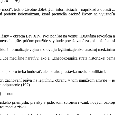
 (174 – 176).
moci“, teda o životne dôležitých informáciách – napríklad z oblasti zd
ú podobu kolonializmu, ktorá premieňa osobné životy na využiteľné 
ia lásky – obracia Lev XIV. svoj pohľad na vojnu: „Digitálna revolúcia 
z neosobnejšie, pričom použitie sily bude považované za „okamžitú a u
 ktorá normalizuje vojnu a znovu ju legitimizuje ako „nástroj medzináro
júce mediálne naratívy, ako aj „znepokojujúca strata historickej pamä
oha, ktorú treba budovať, ale iba ako prestávka medzi konfliktmi.
ri zachovaní práva na legitímnu obranu v tom najužšom zmysle – je 
a odpustenie (192).
jateľnou
rskeho priemyslu, preteky v jadrovom zbrojení i vznik nových ozbroje
roj moci a zisku.