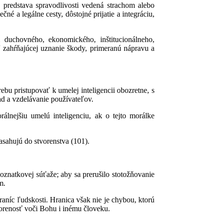
 predstava spravodlivosti vedená strachom alebo
né a legálne cesty, dôstojné prijatie a integráciu,
 duchovného, ekonomického, inštitucionálneho,
“ zahŕňajúcej uznanie škody, primeranú nápravu a
ebu pristupovať k umelej inteligencii obozretne, s
d a vzdelávanie používateľov.
álnejšiu umelú inteligenciu, ak o tejto morálke
sahujú do stvorenstva (101).
oznatkovej súťaže; aby sa prerušilo stotožňovanie
m.
níc ľudskosti. Hranica však nie je chybou, ktorú
tvorenosť voči Bohu i inému človeku.