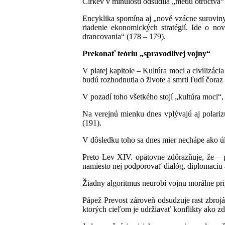
Cirkev v minulosti odsúdila „metlu otroctva“
Encyklika spomína aj „nové vzácne suroviny 
riadenie ekonomických stratégií. Ide o nov
drancovania“ (178 – 179).
Prekonať teóriu „spravodlivej vojny“
V piatej kapitole – Kultúra moci a civilizác
budú rozhodnutia o živote a smrti ľudí čora
V pozadí toho všetkého stojí „kultúra moci“,
Na verejnú mienku dnes vplývajú aj polarizu
(191).
V dôsledku toho sa dnes mier nechápe ako úl
Preto Lev XIV. opätovne zdôrazňuje, že – p
namiesto nej podporovať dialóg, diplomaciu 
Žiadny algoritmus neurobí vojnu morálne pri
Pápež Prevost zároveň odsudzuje rast zbrojá
ktorých cieľom je udržiavať konflikty ako zd