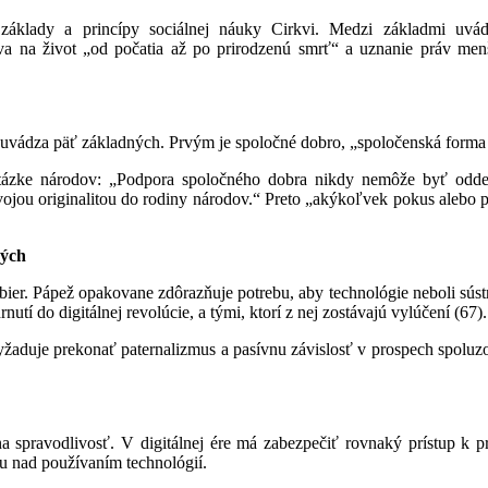
základy a princípy sociálnej náuky Cirkvi. Medzi základmi uvád
va na život „od počatia až po prirodzenú smrť“ a uznanie práv menš
ž uvádza päť základných. Prvým je spoločné dobro, „spoločenská forma
ázke národov: „Podpora spoločného dobra nikdy nemôže byť oddel
svojou originalitou do rodiny národov.“ Preto „akýkoľvek pokus alebo pr
kých
ier. Pápež opakovane zdôrazňuje potrebu, aby technológie neboli sústr
nutí do digitálnej revolúcie, a tými, ktorí z nej zostávajú vylúčení (67).
vyžaduje prekonať paternalizmus a pasívnu závislosť v prospech spoluzod
a spravodlivosť. V digitálnej ére má zabezpečiť rovnaký prístup k príl
lu nad používaním technológií.