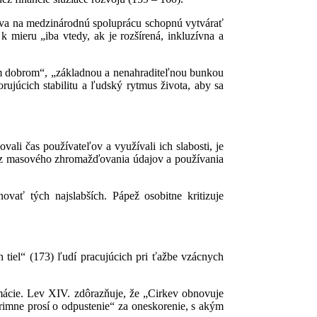
ýva na medzinárodnú spoluprácu schopnú vytvárať
 k mieru „iba vtedy, ak je rozšírená, inkluzívna a
ym dobrom“, „základnou a nenahraditeľnou bunkou
ujúcich stabilitu a ľudský rytmus života, aby sa
ali čas používateľov a využívali ich slabosti, je
ej z masového zhromažďovania údajov a používania
ovať tých najslabších. Pápež osobitne kritizuje
 tiel“ (173) ľudí pracujúcich pri ťažbe vzácnych
rmácie. Lev XIV. zdôrazňuje, že „Cirkev obnovuje
rimne prosí o odpustenie“ za oneskorenie, s akým