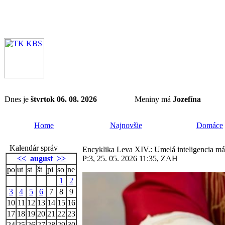
Dnes je
štvrtok 06. 08. 2026
Meniny má
Jozefína
Home
Najnovšie
Domáce
Kalendár správ
Encyklika Leva XIV.: Umelá inteligencia má
<<
august
>>
P:3, 25. 05. 2026 11:35, ZAH
po
ut
st
št
pi
so
ne
1
2
3
4
5
6
7
8
9
10
11
12
13
14
15
16
17
18
19
20
21
22
23
24
25
26
27
28
29
30