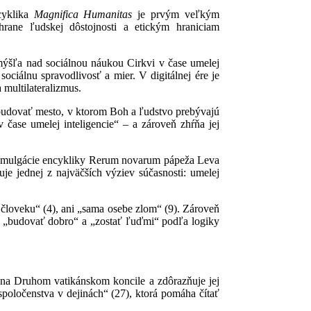
cyklika
Magnifica Humanitas
je prvým veľkým
hrane ľudskej dôstojnosti a etickým hraniciam
mýšľa nad sociálnou náukou Cirkvi v čase umelej
ciálnu spravodlivosť a mier. V digitálnej ére je
 multilateralizmus.
budovať mesto, v ktorom Boh a ľudstvo prebývajú
čase umelej inteligencie“ – a zároveň zhŕňa jej
 promulgácie encykliky Rerum novarum pápeža Leva
je jednej z najväčších výziev súčasnosti: umelej
i človeku“ (4), ani „sama osebe zlom“ (9). Zároveň
ýva „budovať dobro“ a „zostať ľuďmi“ podľa logiky
i na Druhom vatikánskom koncile a zdôrazňuje jej
spoločenstva v dejinách“ (27), ktorá pomáha čítať