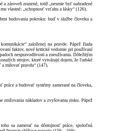
é a zároveň zranené, totiž „nesmie byť nahradené
 mu vlastné: „schopnosť vzťahu a lásky“ (126).
ôsobmi budovania pokroku: buď v službe človeku a
i komunikácie“ založenej na pravde. Pápež žiada
ovaní faktov, nové kritické vedomie pri používaní
rípadoch nespravodlivosti a zneužívania. Dôležitým
nalých strojov, ktoré vytvárajú dojem, že ľudské
ť a milovať pravdu“ (147).
nosť práce a budovať systémy zamerané na človeka,
e znižovania nákladov a zvyšovania zisku. Pápež
toho sa zamerať na dôstojnosť práce, spoločnú
než financie slúžiace rozvoju (159 – 160).