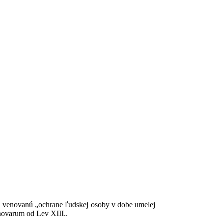
, venovanú „ochrane ľudskej osoby v dobe umelej
novarum od Lev XIII..