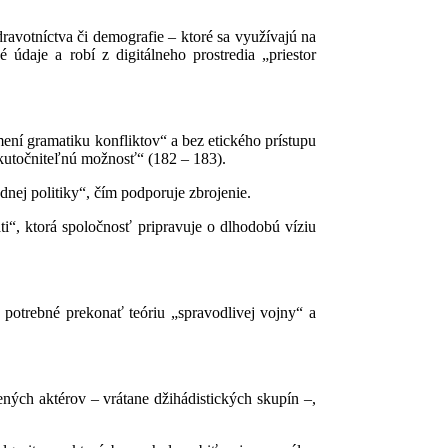
ravotníctva či demografie – ktoré sa využívajú na
údaje a robí z digitálneho prostredia „priestor
mení gramatiku konfliktov“ a bez etického prístupu
skutočniteľnú možnosť“ (182 – 183).
dnej politiky“, čím podporuje zbrojenie.
ti“, ktorá spoločnosť pripravuje o dlhodobú víziu
potrebné prekonať teóriu „spravodlivej vojny“ a
ných aktérov – vrátane džihádistických skupín –,