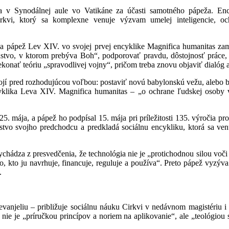
la v Synodálnej aule vo Vatikáne za účasti samotného pápeža. En
rkvi, ktorý sa komplexne venuje výzvam umelej inteligencie, oc
a pápež Lev XIV. vo svojej prvej encyklike Magnifica humanitas za
stvo, v ktorom prebýva Boh“, podporovať pravdu, dôstojnosť práce, so
ekonať teóriu „spravodlivej vojny“, pričom treba znovu objaviť dialóg a
jí pred rozhodujúcou voľbou: postaviť novú babylonskú vežu, alebo 
yklika Leva XIV. Magnifica humanitas – „o ochrane ľudskej osoby v 
5. mája, a pápež ho podpísal 15. mája pri príležitosti 135. výročia
stvo svojho predchodcu a predkladá sociálnu encykliku, ktorá sa venu
vychádza z presvedčenia, že technológia nie je „protichodnou silou voč
toho, kto ju navrhuje, financuje, reguluje a používa“. Preto pápež vyz
.
vanjeliu – približuje sociálnu náuku Cirkvi v nedávnom magistériu 
nie je „príručkou princípov a noriem na aplikovanie“, ale „teológiou 