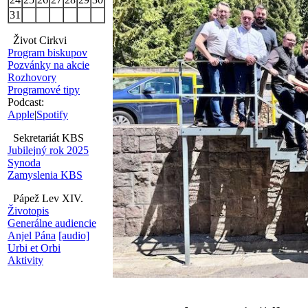
31
Život Cirkvi
Program biskupov
Pozvánky na akcie
Rozhovory
Programové tipy
Podcast:
Apple
|
Spotify
Sekretariát KBS
Jubilejný rok 2025
Synoda
Zamyslenia KBS
Pápež Lev XIV.
Životopis
Generálne audiencie
Anjel Pána
[audio]
Urbi et Orbi
Aktivity