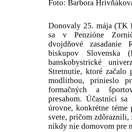
Foto: Barbora Hrivňákov
Donovaly 25. mája (TK 
sa v Penzióne Zorni
dvojdňové zasadanie R
biskupov Slovenska (
banskobystrické univer
Stretnutie, ktoré začalo
modlitbou, prinieslo p
formačných a športo
presahom. Účastníci sa
úrovne, konkrétne téme 
svete, pričom zdôraznili
nikdy nie domovom pre m