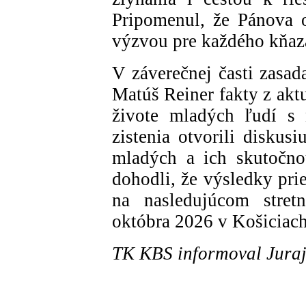
Pripomenul, že Pánova 
výzvou pre každého kňaza
V záverečnej časti zasad
Matúš Reiner fakty z ak
živote mladých ľudí s 
zistenia otvorili diskus
mladých a ich skutočno
dohodli, že výsledky pr
na nasledujúcom stret
októbra 2026 v Košiciach
TK KBS informoval Juraj