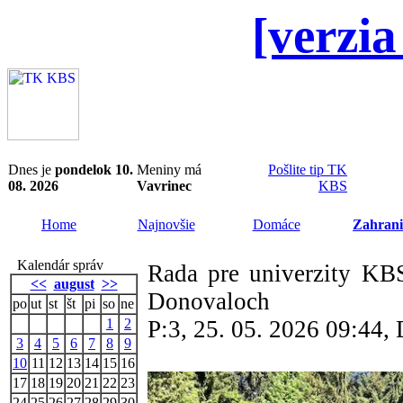
[verzia
Dnes je
pondelok 10.
Meniny má
Pošlite tip TK
08. 2026
Vavrinec
KBS
Home
Najnovšie
Domáce
Zahrani
Kalendár správ
Rada pre univerzity KBS
<<
august
>>
Donovaloch
po
ut
st
št
pi
so
ne
1
2
P:3, 25. 05. 2026 09:44
3
4
5
6
7
8
9
10
11
12
13
14
15
16
17
18
19
20
21
22
23
24
25
26
27
28
29
30