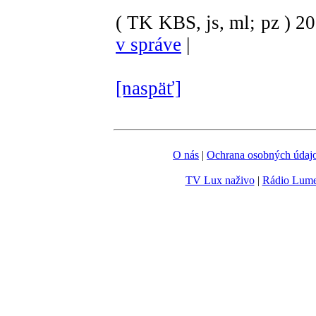
( TK KBS, js, ml; pz )
2
v správe
|
[naspäť]
O nás
|
Ochrana osobných údaj
TV Lux naživo
|
Rádio Lum