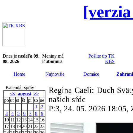
[verzia
Dnes je
nedeľa 09.
Meniny má
Pošlite tip TK
08. 2026
Ľubomíra
KBS
Home
Najnovšie
Domáce
Zahrani
Kalendár správ
Regina Caeli: Duch Svätý
<<
august
>>
našich sŕdc
po
ut
st
št
pi
so
ne
1
2
P:3, 24. 05. 2026 18:05
3
4
5
6
7
8
9
10
11
12
13
14
15
16
17
18
19
20
21
22
23
24
25
26
27
28
29
30