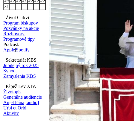
31
Život Cirkvi
Program biskupov
Pozvánky na akcie
Rozhovory
Programové tipy
Podcast:
Apple
|
Spotify
Sekretariát KBS
Jubilejný rok 2025
Synoda
Zamyslenia KBS
Pápež Lev XIV.
Životopis
Generálne audiencie
Anjel Pána
[audio]
Urbi et Orbi
Aktivity