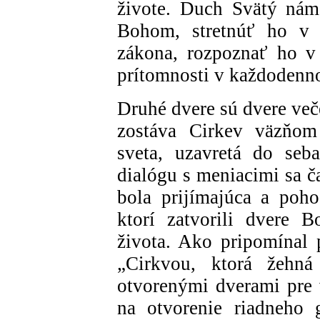
živote. Duch Svätý ná
Bohom, stretnúť ho v J
zákona, rozpoznať ho v
prítomnosti v každodenn
Druhé dvere sú dvere več
zostáva Cirkev väzňom 
sveta, uzavretá do seb
dialógu s meniacimi sa č
bola prijímajúca a poho
ktorí zatvorili dvere 
života. Ako pripomínal 
„Cirkvou, ktorá žehn
otvorenými dverami pre 
na otvorenie riadneho 