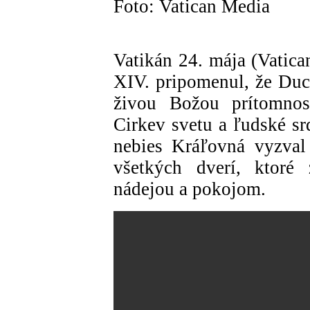
Foto: Vatican Media
Vatikán 24. mája (Vatic
XIV. pripomenul, že Duch
živou Božou prítomnos
Cirkev svetu a ľudské sr
nebies Kráľovná vyzval 
všetkých dverí, ktoré 
nádejou a pokojom.