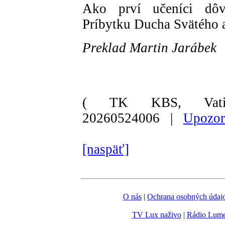
Ako prví učeníci dôv
Príbytku Ducha Svätého 
Preklad Martin Jarábek
( TK KBS, Vati
20260524006 |
Upozor
[naspäť]
O nás
|
Ochrana osobných údaj
TV Lux naživo
|
Rádio Lum