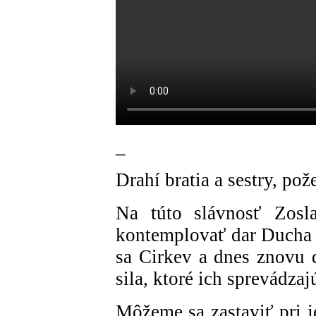
_
Drahí bratia a sestry, po
Na túto slávnosť Zosl
kontemplovať dar Ducha S
sa Cirkev a dnes znovu 
sila, ktoré ich sprevádzaj
Môžeme sa zastaviť pri 