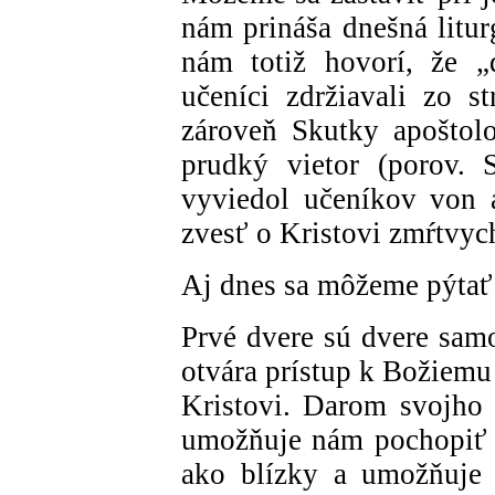
nám prináša dnešná litur
nám totiž hovorí, že „
učeníci zdržiavali zo s
zároveň Skutky apoštolo
prudký vietor (porov. S
vyviedol učeníkov von a
zvesť o Kristovi zmŕtvyc
Aj dnes sa môžeme pýtať
Prvé dvere sú dvere sam
otvára prístup k Božiemu 
Kristovi. Darom svojho
umožňuje nám pochopiť 
ako blízky a umožňuje