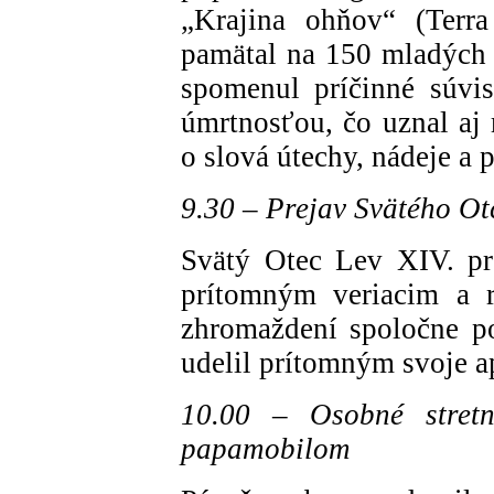
„Krajina ohňov“ (Terra
pamätal na 150 mladých 
spomenul príčinné súvis
úmrtnosťou, čo uznal aj
o slová útechy, nádeje a 
9.30 – Prejav Svätého Ot
Svätý Otec Lev XIV. pre
prítomným veriacim a r
zhromaždení spoločne p
udelil prítomným svoje a
10.00 – Osobné stretn
papamobilom