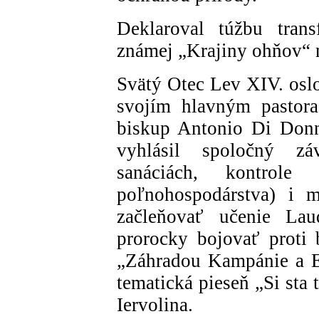
Deklaroval túžbu tran
známej „Krajiny ohňov“ 
Svätý Otec Lev XIV. osl
svojím hlavným pastor
biskup Antonio Di Donn
vyhlásil spoločný zá
sanáciách, kontrole
poľnohospodárstva) i mi
začleňovať učenie Lau
prorocky bojovať proti 
„Záhradou Kampánie a Eu
tematická pieseň „Si sta
Iervolina.