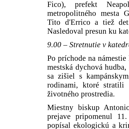
Fico), prefekt Neap
metropolitného mesta G
Tito d'Errico a tiež de
Nasledoval presun ku kat
9.00 – Stretnutie v kate
Po príchode na námestie 
mestská dychová hudba, v
sa zišiel s kampánskym
rodinami, ktoré stratili
životného prostredia.
Miestny biskup Anton
prejave pripomenul 11.
popísal ekologickú a kri