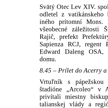
Svätý Otec Lev XIV. spo
odletel z vatikánskeho 
iného prítomní Mons. P
všeobecné záležitosti Š
Rajič, prefekt Prefekt
Sapienza RCJ, regent 
Edward Daleng OSA, vi
domu.
8.45 – Prílet do Acerry a 
Vrtuľník s pápežskou 
štadióne „Arcoleo“ v A
privítali miestny bisk
talianskej vlády a reg