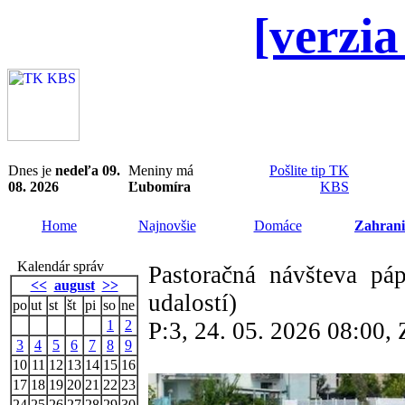
[verzia
Dnes je
nedeľa 09.
Meniny má
Pošlite tip TK
08. 2026
Ľubomíra
KBS
Home
Najnovšie
Domáce
Zahrani
Kalendár správ
Pastoračná návšteva pá
<<
august
>>
udalostí)
po
ut
st
št
pi
so
ne
1
2
P:3, 24. 05. 2026 08:00
3
4
5
6
7
8
9
10
11
12
13
14
15
16
17
18
19
20
21
22
23
24
25
26
27
28
29
30