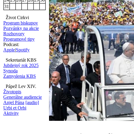
31
Život Cirkvi
Program biskupov
Pozvánky na akcie
Rozhovory
Programové tipy
Podcast:
Apple
|
Spotify
Sekretariát KBS
Jubilejný rok 2025
Synoda
Zamyslenia KBS
Pápež Lev XIV.
Životopis
Generálne audiencie
Anjel Pána
[audio]
Urbi et Orbi
Aktivity