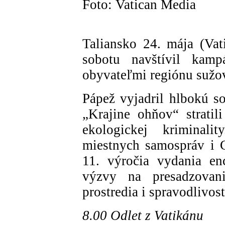
Foto: Vatican Media
Taliansko 24. mája (Va
sobotu navštívil kamp
obyvateľmi regiónu sužo
Pápež vyjadril hlbokú so
„Krajine ohňov“ stratil
ekologickej kriminali
miestnych samospráv i 
11. výročia vydania enc
výzvy na presadzovani
prostredia i spravodlivos
8.00 Odlet z Vatikánu