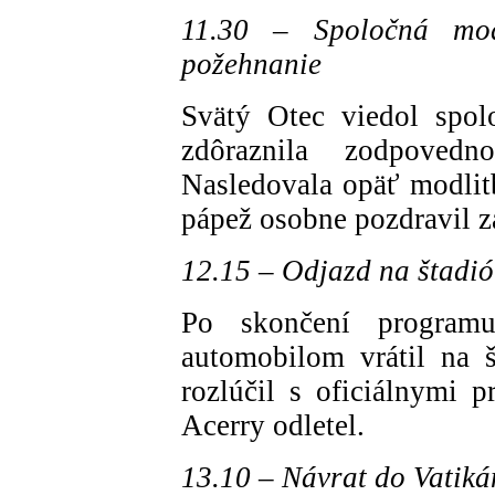
11.30 – Spoločná mod
požehnanie
Svätý Otec viedol spol
zdôraznila zodpoved
Nasledovala opäť modlit
pápež osobne pozdravil z
12.15 – Odjazd na štadió
Po skončení program
automobilom vrátil na 
rozlúčil s oficiálnymi p
Acerry odletel.
13.10 – Návrat do Vatik