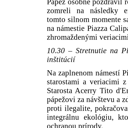
Pápež osobne pozdravil r
zomreli na následky en
tomto silnom momente sa
na námestie Piazza Calip
zhromaždenými veriacimi
10.30 – Stretnutie na P
inštitúcií
Na zaplnenom námestí Pia
starostami a veriacimi 
Starosta Acerry Tito d'
pápežovi za návštevu a z
proti ilegalite, pokračov
integrálnu ekológiu, kt
ochranou prírody.