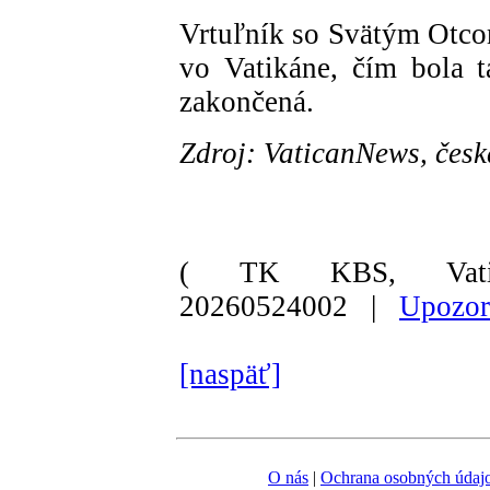
Vrtuľník so Svätým Otcom
vo Vatikáne, čím bola t
zakončená.
Zdroj: VaticanNews, česk
( TK KBS, Vati
20260524002 |
Upozor
[naspäť]
O nás
|
Ochrana osobných údaj