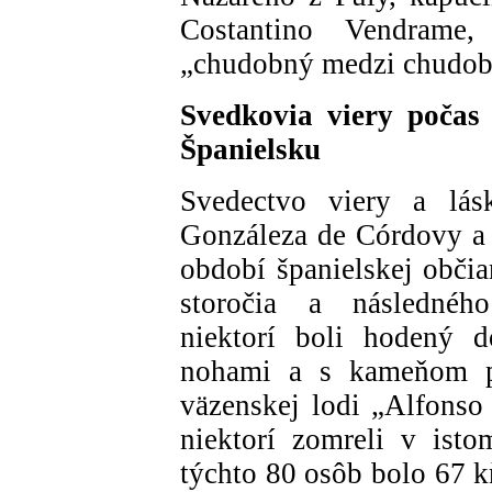
Costantino Vendrame,
„chudobný medzi chudob
Svedkovia viery počas
Španielsku
Svedectvo viery a lás
Gonzáleza de Córdovy a 
období španielskej obči
storočia a následného
niektorí boli hodený 
nohami a s kameňom pr
väzenskej lodi „Alfonso 
niektorí zomreli v ist
týchto 80 osôb bolo 67 kň