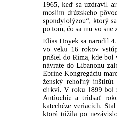
1965, keď sa uzdravil a
moslim drúzskeho pôvodu
spondylolýzou“, ktorý sa
po tom, čo sa mu vo sne z
Elias Hoyek sa narodil 4
vo veku 16 rokov vstúp
prišiel do Ríma, kde bol
návrate do Libanonu zal
Ebrine Kongregáciu maron
ženský rehoľný inštitút
cirkvi. V roku 1899 bol 
Antiochie a tridsať rok
katechéze veriacich. Sta
ktorá túžila po nezávisl