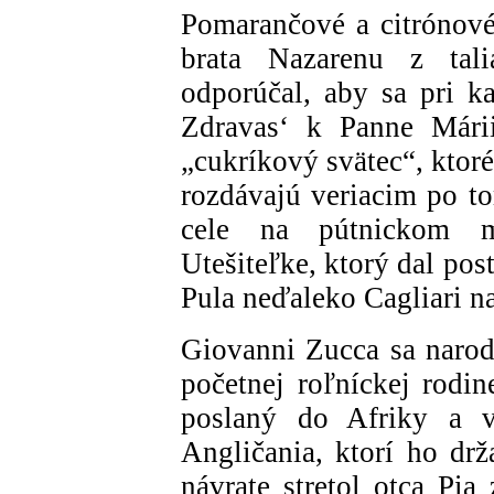
Pomarančové a citrónové
brata Nazarenu z tali
odporúčal, aby sa pri 
Zdravas‘ k Panne Mári
„cukríkový svätec“, ktor
rozdávajú veriacim po to
cele na pútnickom m
Utešiteľke, ktorý dal po
Pula neďaleko Cagliari na
Giovanni Zucca sa narodi
početnej roľníckej rodin
poslaný do Afriky a v
Angličania, ktorí ho drža
návrate stretol otca Pia