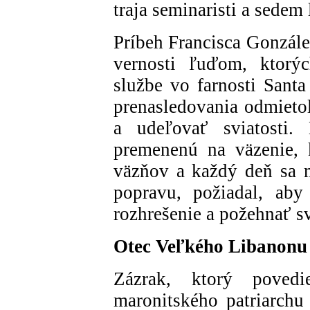
traja seminaristi a sedem 
Príbeh Francisca Gonzále
vernosti ľuďom, ktorýc
službe vo farnosti Santa
prenasledovania odmietol
a udeľovať sviatosti
premenenú na väzenie, 
väzňov a každý deň sa m
popravu, požiadal, aby
rozhrešenie a požehnať s
Otec Veľkého Libanonu
Zázrak, ktorý povedi
maronitského patriarchu