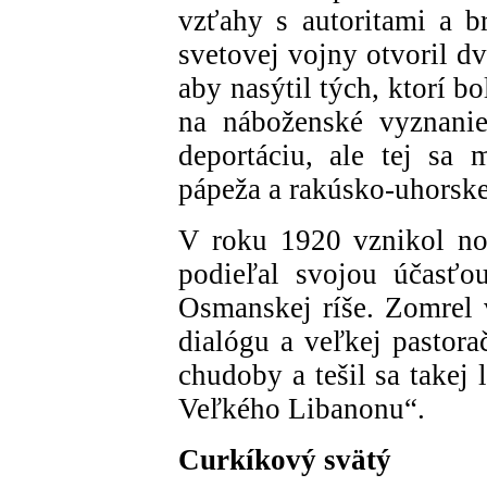
vzťahy s autoritami a b
svetovej vojny otvoril d
aby nasýtil tých, ktorí b
na náboženské vyznanie
deportáciu, ale tej sa
pápeža a rakúsko-uhorske
V roku 1920 vznikol no
podieľal svojou účasťo
Osmanskej ríše. Zomrel
dialógu a veľkej pastora
chudoby a tešil sa takej
Veľkého Libanonu“.
Curkíkový svätý