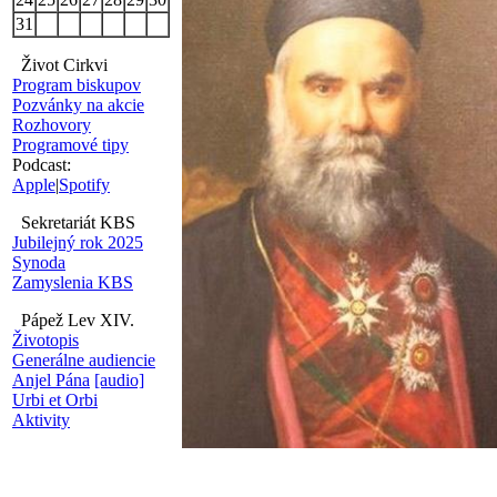
31
Život Cirkvi
Program biskupov
Pozvánky na akcie
Rozhovory
Programové tipy
Podcast:
Apple
|
Spotify
Sekretariát KBS
Jubilejný rok 2025
Synoda
Zamyslenia KBS
Pápež Lev XIV.
Životopis
Generálne audiencie
Anjel Pána
[audio]
Urbi et Orbi
Aktivity