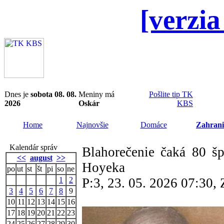
[verzia
Dnes je
sobota 08. 08.
Meniny má
Pošlite tip TK
2026
Oskár
KBS
Home
Najnovšie
Domáce
Zahrani
Kalendár správ
Blahorečenie čaká 80 šp
<<
august
>>
Hoyeka
po
ut
st
št
pi
so
ne
1
2
P:3, 23. 05. 2026 07:30
3
4
5
6
7
8
9
10
11
12
13
14
15
16
17
18
19
20
21
22
23
24
25
26
27
28
29
30