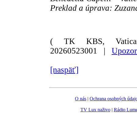
Preklad a úprava: Zuza
( TK KBS, Vatica
20260523001 |
Upozor
[naspäť]
O nás
|
Ochrana osobných údaj
TV Lux naživo
|
Rádio Lum