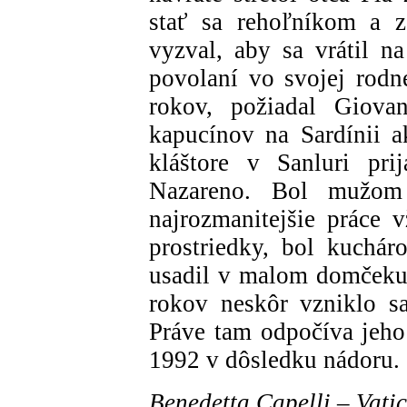
stať sa rehoľníkom a z
vyzval, aby sa vrátil n
povolaní vo svojej rod
rokov, požiadal Giova
kapucínov na Sardínii a
kláštore v Sanluri pri
Nazareno. Bol mužom
najrozmanitejšie práce 
prostriedky, bol kuchá
usadil v malom domčeku 
rokov neskôr vzniklo s
Práve tam odpočíva jeho 
1992 v dôsledku nádoru.
Benedetta Capelli – Vat