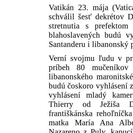
Vatikán 23. mája (Vati
schválil šesť dekrétov D
stretnutia s prefekto
blahoslavených budú vy
Santanderu i libanonský 
Verní svojmu ľudu v pr
príbeh 80 mučeníkov
libanonského maronitské
budú čoskoro vyhlásení z
vyhlásení mladý kamer
Thierry od Ježiša D
františkánska rehoľníčk
matka María Ana Alber
Nazareno z Puly, kapucí