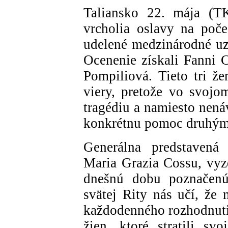
Taliansko 22. mája (T
vrcholia oslavy na poče
udelené medzinárodné uz
Ocenenie získali Fanni 
Pompiliová. Tieto tri ž
viery, pretože vo svojo
tragédiu a namiesto nenáv
konkrétnu pomoc druhým
Generálna predstavená 
Maria Grazia Cossu, vyz
dnešnú dobu poznačenú 
svätej Rity nás učí, že 
každodenného rozhodnuti
žien, ktoré stratili sv