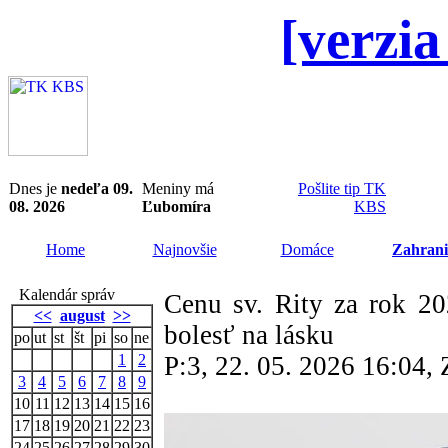
[verzia
Dnes je
nedeľa 09.
Meniny má
Pošlite tip TK
08. 2026
Ľubomíra
KBS
Home
Najnovšie
Domáce
Zahrani
Kalendár správ
Cenu sv. Rity za rok 202
<<
august
>>
bolesť na lásku
po
ut
st
št
pi
so
ne
1
2
P:3, 22. 05. 2026 16:04
3
4
5
6
7
8
9
10
11
12
13
14
15
16
17
18
19
20
21
22
23
24
25
26
27
28
29
30