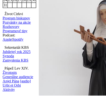
31
Život Cirkvi
Program biskupov
Pozvánky na akcie
Rozhovory
Programové tipy
Podcast:
Apple
|
Spotify
Sekretariát KBS
Jubilejný rok 2025
Synoda
Zamyslenia KBS
Pápež Lev XIV.
Životopis
Generálne audiencie
Anjel Pána
[audio]
Urbi et Orbi
Aktivity