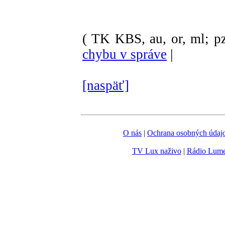
( TK KBS, au, or, ml; pz
chybu v správe
|
[naspäť]
O nás
|
Ochrana osobných údaj
TV Lux naživo
|
Rádio Lum