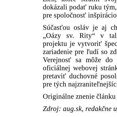
dokázali podať ruku tým,
pre spoločnosť inšpirácio
Súčasťou osláv je aj ch
„Oázy sv. Rity“ v tal
projektu je vytvoriť špe
zariadenie pre ľudí so z
Verejnosť sa môže do i
oficiálnej webovej strá
pretaviť duchovné posol
pre tých najzraniteľnejšíc
Originálne znenie článku
Zdroj: aug.sk, redakčne 