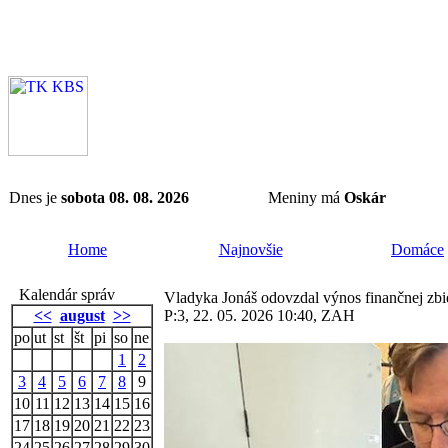
Dnes je
sobota 08. 08. 2026
Meniny má
Oskár
Home
Najnovšie
Domáce
Kalendár správ
Vladyka Jonáš odovzdal výnos finančnej zb
<<
august
>>
P:3, 22. 05. 2026 10:40, ZAH
po
ut
st
št
pi
so
ne
1
2
3
4
5
6
7
8
9
10
11
12
13
14
15
16
17
18
19
20
21
22
23
24
25
26
27
28
29
30