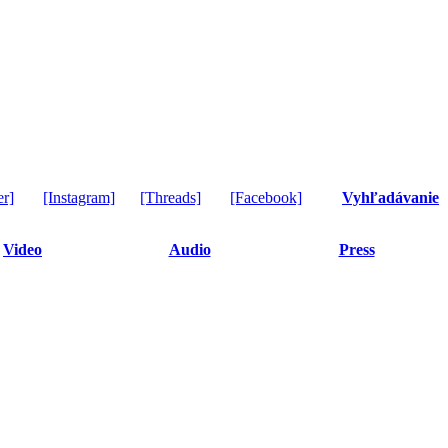
er]
[Instagram]
[Threads]
[Facebook]
Vyhľadávanie
Video
Audio
Press