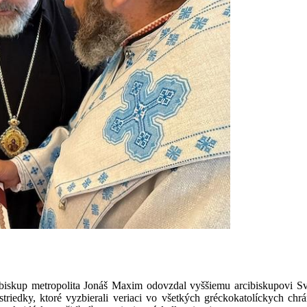
iskup metropolita Jonáš Maxim odovzdal vyššiemu arcibiskupovi Svi
riedky, ktoré vyzbierali veriaci vo všetkých gréckokatolíckych ch