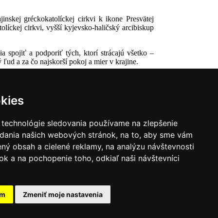
nskej gréckokatolíckej cirkvi k ikone Presvätej
olíckej cirkvi, vyšší kyjevsko-haličský arcibiskup
 spojiť a podporiť tých, ktorí strácajú všetko –
 ľud a za čo najskorší pokoj a mier v krajine.
kies
 technológie sledovania používame na zlepšenie
adania našich webových stránok, na to, aby sme vám
ný obsah a cielené reklamy, na analýzu návštevnosti
k a na pochopenie toho, odkiaľ naši návštevníci
|
Zoznam hovorcov diecéz
y
|
Výveska
|
Do kostola
am
Zmeniť moje nastavenia