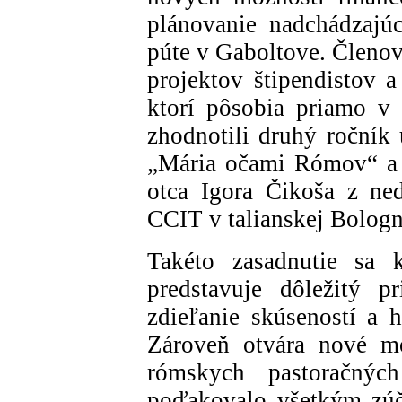
plánovanie nadchádzajúc
púte v Gaboltove. Členov
projektov štipendistov a
ktorí pôsobia priamo v 
zhodnotili druhý ročník
„Mária očami Rómov“ a v
otca Igora Čikoša z ne
CCIT v talianskej Bologn
Takéto zasadnutie sa 
predstavuje dôležitý p
zdieľanie skúseností a h
Zároveň otvára nové mo
rómskych pastoračnýc
poďakovalo všetkým zúč