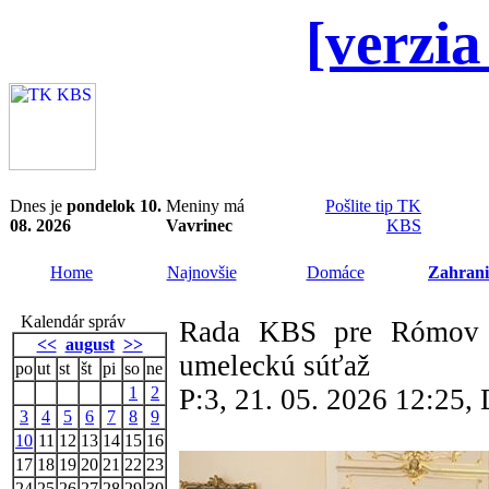
[verzia
Dnes je
pondelok 10.
Meniny má
Pošlite tip TK
08. 2026
Vavrinec
KBS
Home
Najnovšie
Domáce
Zahrani
Kalendár správ
Rada KBS pre Rómov v
<<
august
>>
umeleckú súťaž
po
ut
st
št
pi
so
ne
1
2
P:3, 21. 05. 2026 12:25
3
4
5
6
7
8
9
10
11
12
13
14
15
16
17
18
19
20
21
22
23
24
25
26
27
28
29
30