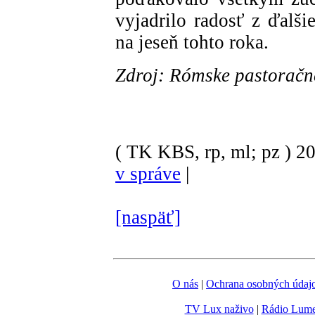
vyjadrilo radosť z ďalši
na jeseň tohto roka.
Zdroj: Rómske pastoračn
( TK KBS, rp, ml; pz )
2
v správe
|
[naspäť]
O nás
|
Ochrana osobných údaj
TV Lux naživo
|
Rádio Lum