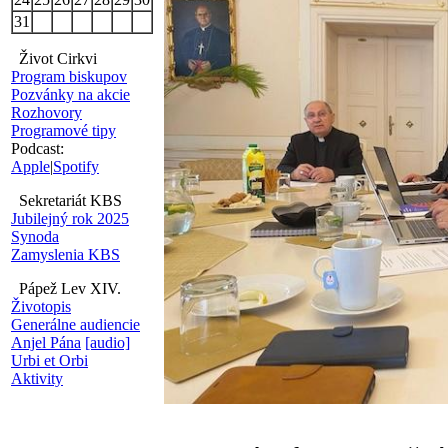
31
Život Cirkvi
Program biskupov
Pozvánky na akcie
Rozhovory
Programové tipy
Podcast:
Apple
|
Spotify
Sekretariát KBS
Jubilejný rok 2025
Synoda
Zamyslenia KBS
Pápež Lev XIV.
Životopis
Generálne audiencie
Anjel Pána
[audio]
Urbi et Orbi
Aktivity