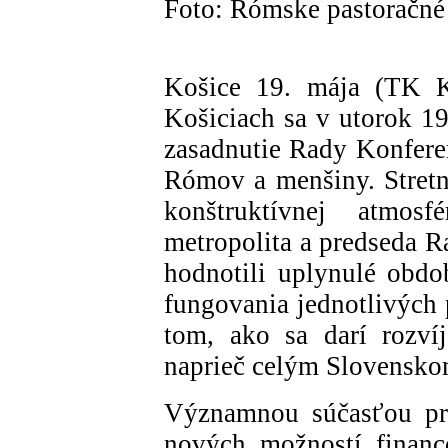
Foto: Rómske pastoračné 
Košice 19. mája (TK 
Košiciach sa v utorok 19
zasadnutie Rady Konfere
Rómov a menšiny. Stretnu
konštruktívnej atmosf
metropolita a predseda R
hodnotili uplynulé obdob
fungovania jednotlivých 
tom, ako sa darí rozví
naprieč celým Slovensko
Významnou súčasťou pr
nových možností financ