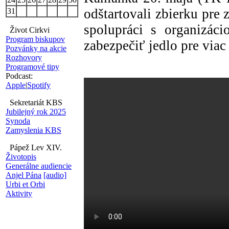
odštartovali zbierku pre
31
spolupráci s organizác
Život Cirkvi
Program biskupov
zabezpečiť jedlo pre viac
Pozvánky na akcie
Rozhovory
Programové tipy
Podcast:
Apple
|
Spotify
Sekretariát KBS
Jubilejný rok 2025
Synoda
Zamyslenia KBS
Pápež Lev XIV.
Životopis
Generálne audiencie
Anjel Pána
[audio]
Urbi et Orbi
Aktivity