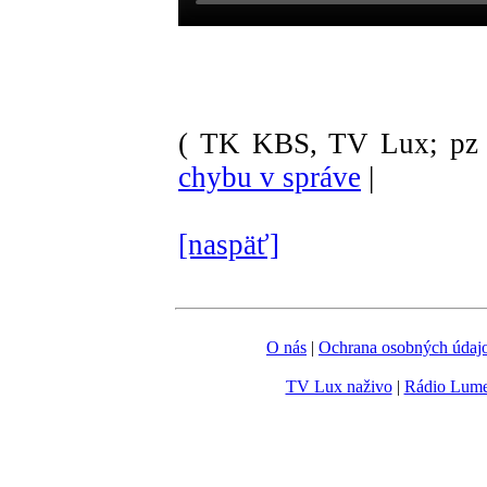
( TK KBS, TV Lux; pz 
chybu v správe
|
[naspäť]
O nás
|
Ochrana osobných údaj
TV Lux naživo
|
Rádio Lum