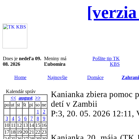
[verzia
Dnes je
nedeľa 09.
Meniny má
Pošlite tip TK
08. 2026
Ľubomíra
KBS
Home
Najnovšie
Domáce
Zahrani
Kalendár správ
Kanianka zbiera pomoc pr
<<
august
>>
detí v Zambii
po
ut
st
št
pi
so
ne
1
2
P:3, 20. 05. 2026 12:11,
3
4
5
6
7
8
9
10
11
12
13
14
15
16
17
18
19
20
21
22
23
Kanianka 20. mája (TK K
24
25
26
27
28
29
30