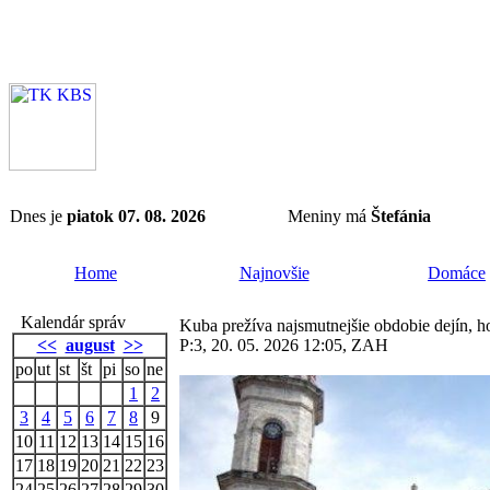
Dnes je
piatok 07. 08. 2026
Meniny má
Štefánia
Home
Najnovšie
Domáce
Kalendár správ
Kuba prežíva najsmutnejšie obdobie dejín, h
<<
august
>>
P:3, 20. 05. 2026 12:05, ZAH
po
ut
st
št
pi
so
ne
1
2
3
4
5
6
7
8
9
10
11
12
13
14
15
16
17
18
19
20
21
22
23
24
25
26
27
28
29
30