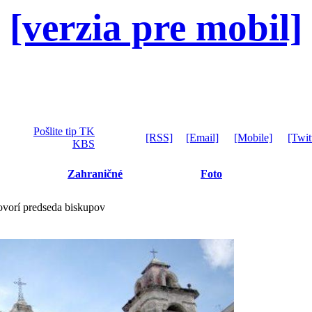
[verzia pre mobil]
Pošlite tip TK
[RSS]
[Email]
[Mobile]
[Twit
KBS
Zahraničné
Foto
ovorí predseda biskupov