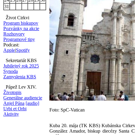
31
Život Cirkvi
Program biskupov
Pozvánky na akcie
Rozhovory
Programové tipy
Podcast:
Apple
|
Spotify
Sekretariát KBS
Jubilejný rok 2025
Synoda
Zamyslenia KBS
Pápež Lev XIV.
Životopis
Generálne audiencie
Anjel Pána
[audio]
Urbi et Orbi
Foto: SpC-Vatican
Aktivity
Kuba 20. mája (TK KBS) Kubánska Cirkev naď
González Amador, biskup diecézy Santa Cla