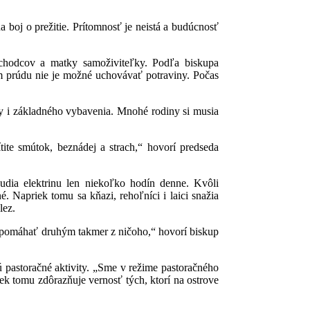
a boj o prežitie. Prítomnosť je neistá a budúcnosť
ôchodcov a matky samoživiteľky. Podľa biskupa
om prúdu nie je možné uchovávať potraviny. Počas
dy i základného vybavenia. Mnohé rodiny si musia
ite smútok, beznádej a strach,“ hovorí predseda
ľudia elektrinu len niekoľko hodín denne. Kvôli
. Napriek tomu sa kňazi, rehoľníci i laici snažia
lez.
 pomáhať druhým takmer z ničoho,“ hovorí biskup
pastoračné aktivity. „Sme v režime pastoračného
ek tomu zdôrazňuje vernosť tých, ktorí na ostrove