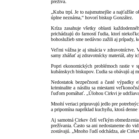
prežíva.
„Kuba trpí. Je to najsmutnejšie a najťažšie 
úplne neznáma,“ hovorí biskup González.
Kríza zasahuje všetky oblasti každodenné
prichádzajú do farností ľudia, ktorí nieko
bohoslužieb sme nedávno zažili aj prípady, ke
Veľmi vážna je aj situácia v zdravotníctve.
samy zháňať aj zdravotnícky materiál, aby ic
Popri ekonomických problémoch rastie v spo
kubánskych biskupov. Ľudia sa obávajú aj m
Nedostatok bezpečnosti a časté výpadky el
kriminalite a násiliu sa miestami veľkonočn
ľuďom pomáhať. „Úlohou Cirkvi je udržiava
Mnohí veriaci pripravujú jedlo pre potrebn
a pripomína napríklad kuchyňu, ktorá denne z
Aj samotná Cirkev čelí veľkým obmedzeniam
prežívania. Často sa ani nedostaneme do vid
zostávajú. „Mnoho ľudí odchádza, ale Cirkev 