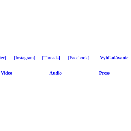
ter]
[Instagram]
[Threads]
[Facebook]
Vyhľadávanie
Video
Audio
Press