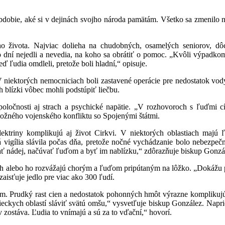
obdobie, aké si v dejinách svojho národa pamätám. Všetko sa zmenilo n
ho života. Najviac dolieha na chudobných, osamelých seniorov, d
ľko dní nejedli a nevedia, na koho sa obrátiť o pomoc. „Kvôli výpadk
ď ľudia omdleli, pretože boli hladní,“ opisuje.
 V niektorých nemocniciach boli zastavené operácie pre nedostatok vo
h blízki vôbec mohli podstúpiť liečbu.
ločnosti aj strach a psychické napätie. „V rozhovoroch s ľuďmi cít
ožného vojenského konfliktu so Spojenými štátmi.
ektriny komplikujú aj život Cirkvi. V niektorých oblastiach majú 
á vigília slávila počas dňa, pretože nočné vychádzanie bolo nebezpečné
ť nádej, načúvať ľuďom a byť im nablízku,“ zdôrazňuje biskup Gonzá
ých alebo ho rozvážajú chorým a ľuďom pripútaným na lôžko. „Dokážu
aisťuje jedlo pre viac ako 300 ľudí.
. Prudký rast cien a nedostatok pohonných hmôt výrazne komplikujú 
ieckych oblastí sláviť svätú omšu,“ vysvetľuje biskup González. Napri
zostáva. Ľudia to vnímajú a sú za to vďační,“ hovorí.