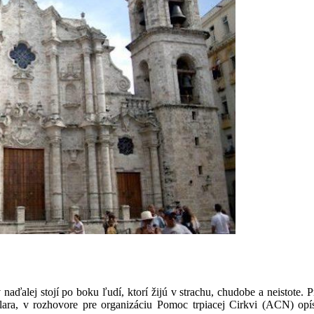
alej stojí po boku ľudí, ktorí žijú v strachu, chudobe a neistote. 
ra, v rozhovore pre organizáciu Pomoc trpiacej Cirkvi (ACN) opísa