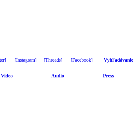
ter]
[Instagram]
[Threads]
[Facebook]
Vyhľadávanie
Video
Audio
Press