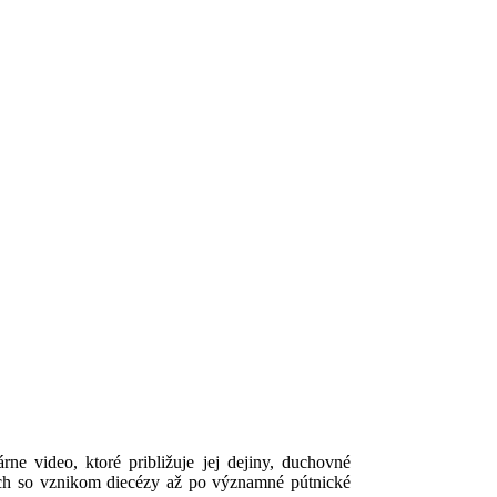
ne video, ktoré približuje jej dejiny, duchovné
ených so vznikom diecézy až po významné pútnické