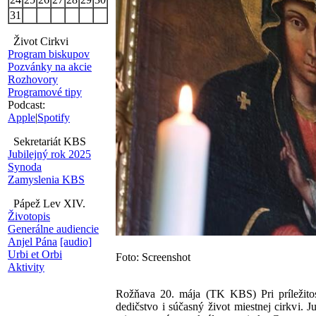
31
Život Cirkvi
Program biskupov
Pozvánky na akcie
Rozhovory
Programové tipy
Podcast:
Apple
|
Spotify
Sekretariát KBS
Jubilejný rok 2025
Synoda
Zamyslenia KBS
Pápež Lev XIV.
Životopis
Generálne audiencie
Anjel Pána
[audio]
Urbi et Orbi
Foto: Screenshot
Aktivity
Rožňava 20. mája (TK KBS) Pri príležitost
dedičstvo i súčasný život miestnej cirkvi.