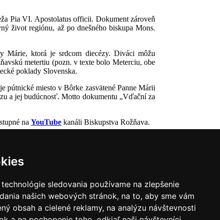
ža Pia VI. Apostolatus officii. Dokument zároveň
ovný život regiónu, až po dnešného biskupa Mons.
y Márie, ktorá je srdcom diecézy. Diváci môžu
ňavskú metertiu (pozn. v texte bolo Meterciu, obe
elecké poklady Slovenska.
je pútnické miesto v Bôrke zasvätené Panne Márii
cézu a jej budúcnosť. Motto dokumentu „Vďační za
ostupné na
YouTube
kanáli Biskupstva Rožňava.
kies
 technológie sledovania používame na zlepšenie
adania našich webových stránok, na to, aby sme vám
ný obsah a cielené reklamy, na analýzu návštevnosti
k a na pochopenie toho, odkiaľ naši návštevníci