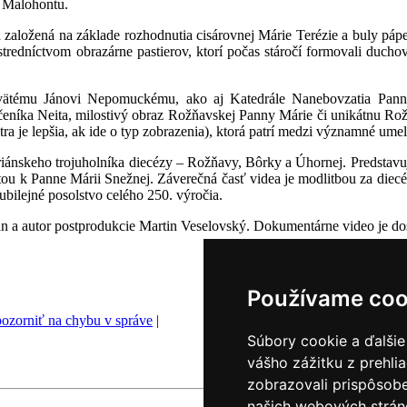
a Malohontu.
založená na základe rozhodnutia cisárovnej Márie Terézie a buly pápe
stredníctvom obrazárne pastierov, ktorí počas stáročí formovali duch
 svätému Jánovi Nepomuckému, ako aj Katedrále Nanebovzatia Pann
čeníka Neita, milostivý obraz Rožňavskej Panny Márie či unikátnu Rož
tra je lepšia, ak ide o typ zobrazenia), ktorá patrí medzi významné um
iánskeho trojuholníka diecézy – Rožňavy, Bôrky a Úhornej. Predstavu
ctou k Panne Márii Snežnej. Záverečná časť videa je modlitbou za die
bilejné posolstvo celého 250. výročia.
 a autor postprodukcie Martin Veselovský. Dokumentárne video je d
Používame coo
ozorniť na chybu v správe
|
Súbory cookie a ďalšie
vášho zážitku z prehli
zobrazovali prispôsobe
našich webových stráno