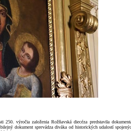
i 250. výročia založenia Rožňavská diecéza predstavila dokumentár
 Jubilejný dokument sprevádza diváka od historických udalostí spoj