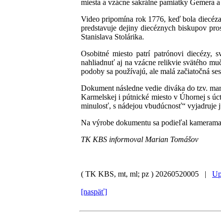
miesta a vzácne sakrálne pamiatky Gemera 
Video pripomína rok 1776, keď bola diecéza 
predstavuje dejiny diecéznych biskupov pro
Stanislava Stolárika.
Osobitné miesto patrí patrónovi diecézy,
nahliadnuť aj na vzácne relikvie svätého mu
podoby sa používajú, ale malá začiatočná ses
Dokument následne vedie diváka do tzv. mar
Karmelskej i pútnické miesto v Úhornej s ú
minulosť, s nádejou vbudúcnosť“ vyjadruje ju
Na výrobe dokumentu sa podieľal kameraman
TK KBS informoval Marian Tomášov
( TK KBS, mt, ml; pz )
20260520005 |
Up
[naspäť]