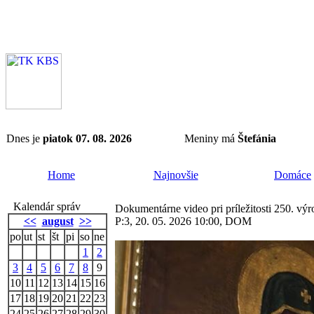
Dnes je
piatok 07. 08. 2026
Meniny má
Štefánia
Home
Najnovšie
Domáce
Kalendár správ
Dokumentárne video pri príležitosti 250. vý
<<
august
>>
P:3, 20. 05. 2026 10:00, DOM
po
ut
st
št
pi
so
ne
1
2
3
4
5
6
7
8
9
10
11
12
13
14
15
16
17
18
19
20
21
22
23
24
25
26
27
28
29
30