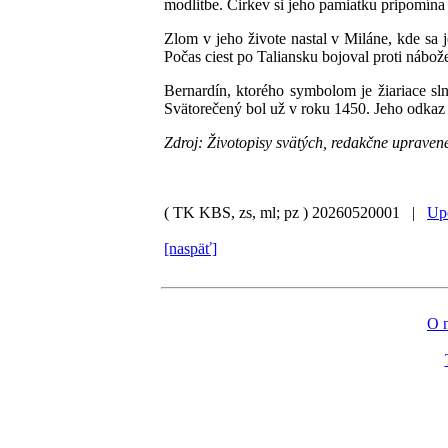
modlitbe. Cirkev si jeho pamiatku pripomína
Zlom v jeho živote nastal v Miláne, kde sa 
Počas ciest po Taliansku bojoval proti nábože
Bernardín, ktorého symbolom je žiariace sl
Svätorečený bol už v roku 1450. Jeho odkaz p
Zdroj: Životopisy svätých, redakčne upraven
( TK KBS, zs, ml; pz )
20260520001 |
Upo
[naspäť]
O 