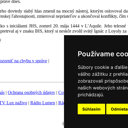
 práve dnes.
jeho dovtedy slabý hlas zmenil na mocný nástroj, ktorým oslovoval da
nskej ľahostajnosti, zmieroval nepriateľov a ukončoval konflikty, čím si
nko s iniciálami JHS, zomrel 20. mája 1444 v L’Aquile. Jeho telesn
retrval aj v znaku IHS, ktorý si neskôr zvolil svätý Ignác z Loyoly za
é
Používame coo
zorniť na chybu v správe
|
Súbory cookie a ďalšie
vášho zážitku z prehli
zobrazovali prispôsobe
našich webových stráno
nás
|
Ochrana osobných údajov
|
Copyright
|
Fotobanka
|
Hovorca KBS
prichádzajú.
TV Lux naživo
|
Rádio Lumen
|
Rádio Vatikán
|
SSV
|
Katolícke novin
Súhlasím
Odmiet
Nastavenie Cookies
(c) TK KBS 2003 - 2026