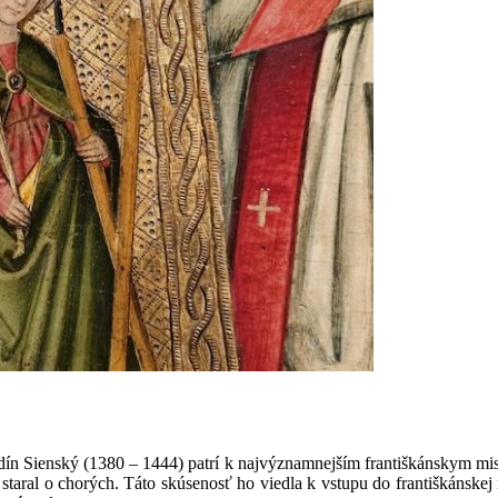
ín Sienský (1380 – 1444) patrí k najvýznamnejším františkánskym mis
taral o chorých. Táto skúsenosť ho viedla k vstupu do františkánskej 