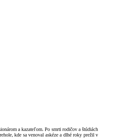
ionárom a kazateľom. Po smrti rodičov a štúdiách
rehole, kde sa venoval askéze a dlhé roky prežil v