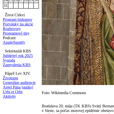
31
Život Cirkvi
Program biskupov
Pozvánky na akcie
Rozhovory
Programové tipy
Podcast:
Apple
|
Spotify
Sekretariát KBS
Jubilejný rok 2025
Synoda
Zamyslenia KBS
Pápež Lev XIV.
Životopis
Generálne audiencie
Anjel Pána
[audio]
Urbi et Orbi
Foto: Wikimedia Commons
Aktivity
Bratislava 20. mája (TK KBS) Svätý Bernard
v Siene, sa počas morovej epidémie obetavo s