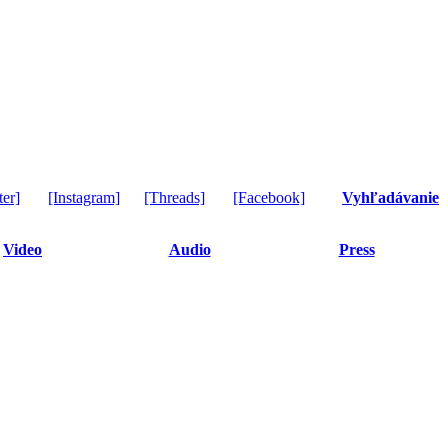
ter]
[Instagram]
[Threads]
[Facebook]
Vyhľadávanie
Video
Audio
Press