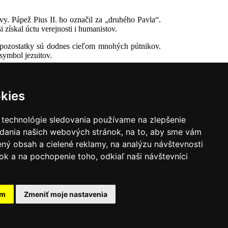
vy. Pápež Pius II. ho označil za „druhého Pavla“.
 získal úctu verejnosti i humanistov.
é pozostatky sú dodnes cieľom mnohých pútnikov.
 symbol jezuitov.
kies
 technológie sledovania používame na zlepšenie
adania našich webových stránok, na to, aby sme vám
ný obsah a cielené reklamy, na analýzu návštevnosti
k a na pochopenie toho, odkiaľ naši návštevníci
|
Zoznam hovorcov diecéz
y
|
Výveska
|
Do kostola
am
Zmeniť moje nastavenia