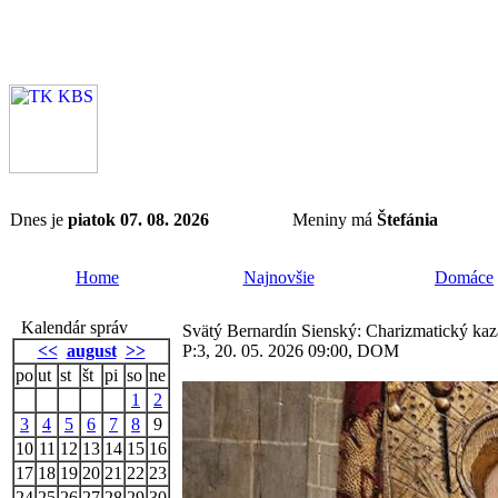
Dnes je
piatok 07. 08. 2026
Meniny má
Štefánia
Home
Najnovšie
Domáce
Kalendár správ
Svätý Bernardín Sienský: Charizmatický kaza
<<
august
>>
P:3, 20. 05. 2026 09:00, DOM
po
ut
st
št
pi
so
ne
1
2
3
4
5
6
7
8
9
10
11
12
13
14
15
16
17
18
19
20
21
22
23
24
25
26
27
28
29
30