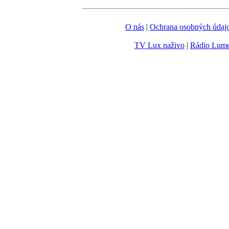
O nás
|
Ochrana osobných údaj
TV Lux naživo
|
Rádio Lum