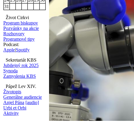
31
Život Cirkvi
Program biskupov
Pozvánky na akcie
Rozhovory
Programové tipy
Podcast:
Apple
|
Spotify
Sekretariát KBS
Jubilejný rok 2025
Synoda
Zamyslenia KBS
Pápež Lev XIV.
Životopis
Generálne audiencie
Anjel Pána
[audio]
Urbi et Orbi
Aktivity