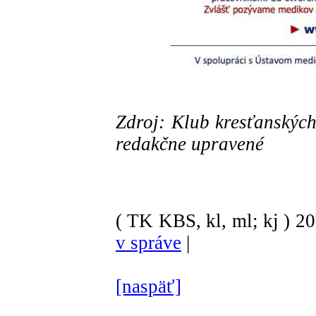
Zdroj: Klub kresťanských
redakčne upravené
( TK KBS, kl, ml; kj )
2
v správe
|
[naspäť]