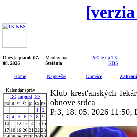
[verzia
Dnes je
piatok 07.
Meniny má
Pošlite tip TK
08. 2026
Štefánia
KBS
Home
Najnovšie
Domáce
Zahrani
Kalendár správ
Klub kresťanských leká
<<
august
>>
obnove srdca
po
ut
st
št
pi
so
ne
1
2
P:3, 18. 05. 2026 11:50
3
4
5
6
7
8
9
10
11
12
13
14
15
16
17
18
19
20
21
22
23
24
25
26
27
28
29
30