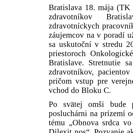
Bratislava 18. mája (TK
zdravotníkov Bratis
zdravotníckych pracovní
záujemcov na v poradí už
sa uskutoční v stredu 
priestoroch Onkologick
Bratislave. Stretnutie
zdravotníkov, pacientov
pričom vstup pre verejn
vchod do Bloku C.
Po svätej omši bude 
posluchárni na prízemí 
tému „Obnova srdca vo 
Dilexit nos“. Pozvanie a